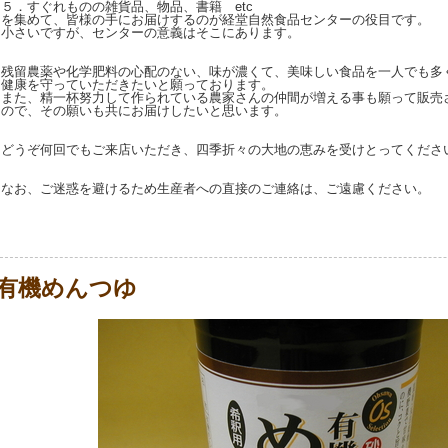
５．すぐれものの雑貨品、物品、書籍 etc
を集めて、皆様の手にお届けするのが経堂自然食品センターの役目です。
小さいですが、センターの意義はそこにあります。
残留農薬や化学肥料の心配のない、味が濃くて、美味しい食品を一人でも多
健康を守っていただきたいと願っております。
また、精一杯努力して作られている農家さんの仲間が増える事も願って販売
ので、その願いも共にお届けしたいと思います。
どうぞ何回でもご来店いただき、四季折々の大地の恵みを受けとってくださ
なお、ご迷惑を避けるため生産者への直接のご連絡は、ご遠慮ください。
有機めんつゆ