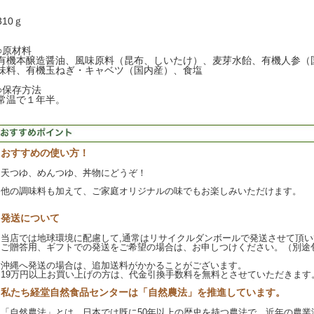
310ｇ
○原材料
有機本醸造醤油、風味原料（昆布、しいたけ）、麦芽水飴、有機人参（
味料、有機玉ねぎ・キャベツ（国内産）、食塩
○保存方法
常温で１年半。
おすすめの使い方！
天つゆ、めんつゆ、丼物にどうぞ！
他の調味料も加えて、ご家庭オリジナルの味でもお楽しみいただけます。
発送について
当店では地球環境に配慮して,通常はリサイクルダンボールで発送させて頂い
ご贈答用、ギフトでの発送をご希望の場合は、お申しつけください。（別途
沖縄へ発送の場合は、追加送料がかかることがございます。
19万円以上お買い上げの方は、代金引換手数料を無料とさせていただきます
私たち経堂自然食品センターは「自然農法」を推進しています。
「自然農法」とは、日本では既に50年以上の歴史を持つ農法で、近年の農業