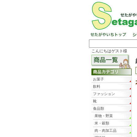
こんにちはゲスト様
お菓子
飲料
ファッション
靴
食品類
果物・野菜
米・穀類
肉・肉加工品