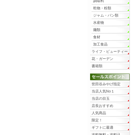
調味料
乾物・粉類
ジャム・パン類
水産物
麺類
食材
加工食品
ライフ・ビューティー
花・ガーデン
書籍類
世田谷みやげ指定
当店人気No１
当店の目玉
店長おすすめ
人気商品
限定！
ギフトに最適
送料無料・送料込