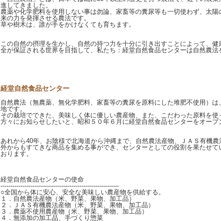
進してきました。
農薬や化学肥料を使用しない事は勿論、家畜等の糞尿等も一切使わず、太陽
来の力を発揮させる農法です。
草や樹木は、誰が手をかけなくても育ちます。
この自然の摂理を生かし、自然の持つ力を十分に引き出すことによって、健
全が保証される世界を目指して、私たち：経堂自然食品センターは自然農法
経堂自然食品センター
自然農法（無農薬、無化学肥料、家畜等の糞尿を原料にした堆肥不使用）は
地です。
その栽培でできた、美味しく体に優しい農産物、また、こだわった原料を使
方々にお知らせしたいと、昭和５０年６月に経堂自然食品センターをオープ
あれから40年、お陰様で北海道から沖縄まで、自然農法産物、ＪＡＳ有機農
外からもすてきな商品を集める事ができ、センターとしての役割を果たせて
おります。
経堂自然食品センターの使命
------------------------------------------------------------
○全国から体に安心、安全な美味しい農産物を供給する。
１．自然農法産物（米、野菜、果物、加工品）
２．ＪＡＳ有機農法産物（米、野菜、果物、加工品）
３．農薬不使用農産物（米、野菜、果物、加工品）
４．無添加の加工品、手づくり惣菜