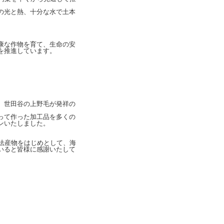
の光と熱、十分な水で土本
康な作物を育て、生命の安
を推進しています。
、世田谷の上野毛が発祥の
って作った加工品を多くの
ンいたしました。
法産物をはじめとして、海
いると皆様に感謝いたして