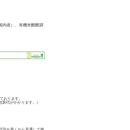
国内産）、有機米醗酵調
ております。
包装代がかかります。）
。
汚染を早くから見通して推