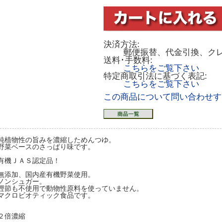
決済方法:
郵便振替、代金引換、ク
送料･手数料:
こちらをご覧下さい
特定商取引法に基づく表記:
こちらをご覧下さい
この商品について問い合わせす
純植物性の旨みを濃縮しためんつゆ。
野菜ベースのさっぱり味です。
有機ＪＡＳ認定品！
無添加、国内産有機野菜使用。
ノンシュガー。
鰹節も不使用で動物性原料を使っていません。
マクロビオティック食品です。
２倍濃縮