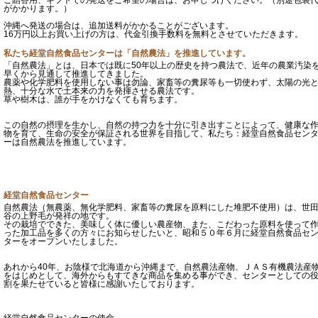
ご贈答用、ギフトでの発送をご希望の場合は、お申しつけください。（別途包装
がかかります。）
沖縄へ発送の場合は、追加送料がかかることがございます。
16万円以上お買い上げの方は、代金引換手数料を無料とさせていただきます。
私たち経堂自然食品センターは「自然農法」を推進しています。
「自然農法」とは、日本では既に50年以上の歴史を持つ農法で、近年の農業汚染
早くから見通して推進してきました。
農薬や化学肥料を使用しない事は勿論、家畜等の糞尿等も一切使わず、太陽の光
熱、十分な水で土本来の力を発揮させる農法です。
草や樹木は、誰が手をかけなくても育ちます。
この自然の摂理を生かし、自然の持つ力を十分に引き出すことによって、健康な
物を育て、生命の安全が保証される世界を目指して、私たち：経堂自然食品セン
ーは自然農法を推進しています。
経堂自然食品センター
自然農法（無農薬、無化学肥料、家畜等の糞尿を原料にした堆肥不使用）は、世
谷の上野毛が発祥の地です。
その栽培でできた、美味しく体に優しい農産物、また、こだわった原料を使って
った加工品を多くの方々にお知らせしたいと、昭和５０年６月に経堂自然食品セ
ターをオープンいたしました。
あれから40年、お陰様で北海道から沖縄まで、自然農法産物、ＪＡＳ有機農法産
をはじめとして、海外からもすてきな商品を集める事ができ、センターとしての
割を果たせていると皆様に感謝いたしております。