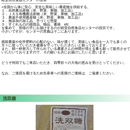
経堂自然食品センターの使命
------------------------------------------------------------
○全国から体に安心、安全な美味しい農産物を供給する。
１．自然農法産物（米、野菜、果物、加工品）
２．ＪＡＳ有機農法産物（米、野菜、果物、加工品）
３．農薬不使用農産物（米、野菜、果物、加工品）
４．無添加の加工品、手づくり惣菜
５．すぐれものの雑貨品、物品、書籍 etc
を集めて、皆様の手にお届けするのが経堂自然食品センターの役目です。
小さいですが、センターの意義はそこにあります。
残留農薬や化学肥料の心配のない、味が濃くて、美味しい食品を一人でも多くの
方々に使っていただき健康を守っていただきたいと願っております。
また、精一杯努力して作られている農家さんの仲間が増える事も願って販売させ
いただいておりますので、その願いも共にお届けしたいと思います。
どうぞ何回でもご来店いただき、四季折々の大地の恵みを受けとってください。
なお、ご迷惑を避けるため生産者への直接のご連絡は、ご遠慮ください。