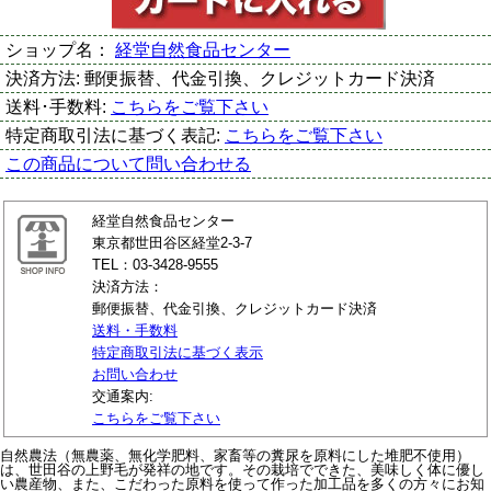
ショップ名：
経堂自然食品センター
決済方法:
郵便振替、代金引換、クレジットカード決済
送料･手数料:
こちらをご覧下さい
特定商取引法に基づく表記:
こちらをご覧下さい
この商品について問い合わせる
経堂自然食品センター
東京都世田谷区経堂2-3-7
TEL：03-3428-9555
決済方法：
郵便振替、代金引換、クレジットカード決済
送料・手数料
特定商取引法に基づく表示
お問い合わせ
交通案内:
こちらをご覧下さい
自然農法（無農薬、無化学肥料、家畜等の糞尿を原料にした堆肥不使用）
は、世田谷の上野毛が発祥の地です。その栽培でできた、美味しく体に優し
い農産物、また、こだわった原料を使って作った加工品を多くの方々にお知