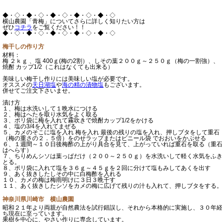
◆・◇・◆・◇・◆・◇・◆・◇・◆・◇
横山農園「青梅」についてさらに詳しく知りたい方は
ぜひ
コチラ
をご覧ください！！
◆・◇・◆・◇・◆・◇・◆・◇・◆・◇
梅干しの作り方
材料：
梅 ２ｋｇ 、塩 400ｇ(梅の2割）、しその葉２００ｇ～２５０ｇ（梅の一割強）、
焼酎 カップ1/2（これはなくても出来る）
美味しい梅干し作りには美味しい塩が必要です。
オススメの
天日湖塩
や
海の精の漬物塩
もございます。
併せてご注文下さいませ。
漬け方
１、梅は水洗いして１晩水につける
２、梅はへたを取り水気をよく取る
３、ポリ袋に梅を入れて霧吹きで焼酎カップ1/2をかける
４、塩の3/4を入れてまぜる
５、カメのそこに塩を入れ 梅を入れ 最後の残りの塩を入れ、押しブタをして重石
（梅の重さの２．５倍）をのせラップまたはビニール袋 でおおいをかぶせる
６、１週間～１０日後梅酢の上がり具合を見て、上がっていれば重石を取る（重
はへらす）
７、ちりめんシソは葉っぱだけ（２００～２５０ｇ）を水洗いして軽く水気をふ
とる。
８、ポリ袋に入れて塩を３６ｇ～４５ｇを２回に分けて塩もみしてあくを出す
９、あく抜きしたしその中に白梅酢を入れる
１０、カメの梅は梅雨明けに３日３晩干す
１１、あく抜きしたシソをカメの梅に広げて残りの汁も入れて、押しブタをする
神奈川県川崎市 横山農園
昭和２１年より両親が自然農法を試行錯誤し、それから本格的に実施し、３０年
ち現在に至っています。
果樹を中心に、やさい作りに専念しています。