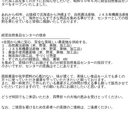
った加工品を多くの方々にお知らせしたいと、昭和５０年６月に経堂自然食品セ
ターをオープンいたしました。
あれから40年、お陰様で北海道から沖縄まで、自然農法産物、ＪＡＳ有機農法産
をはじめとして、海外からもすてきな商品を集める事ができ、センターとしての
割を果たせていると皆様に感謝いたしております。
経堂自然食品センターの使命
------------------------------------------------------------
○全国から体に安心、安全な美味しい農産物を供給する。
１．自然農法産物（米、野菜、果物、加工品）
２．ＪＡＳ有機農法産物（米、野菜、果物、加工品）
３．農薬不使用農産物（米、野菜、果物、加工品）
４．無添加の加工品、手づくり惣菜
５．すぐれものの雑貨品、物品、書籍 etc
を集めて、皆様の手にお届けするのが経堂自然食品センターの役目です。
小さいですが、センターの意義はそこにあります。
残留農薬や化学肥料の心配のない、味が濃くて、美味しい食品を一人でも多くの
方々に使っていただき健康を守っていただきたいと願っております。
また、精一杯努力して作られている農家さんの仲間が増える事も願って販売させ
いただいておりますので、その願いも共にお届けしたいと思います。
どうぞ何回でもご来店いただき、四季折々の大地の恵みを受けとってください。
なお、ご迷惑を避けるため生産者への直接のご連絡は、ご遠慮ください。