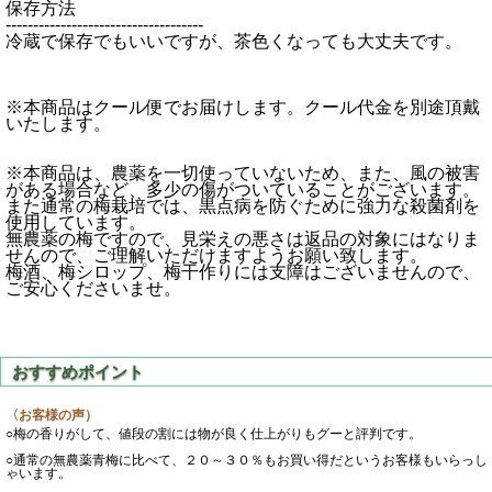
保存方法
------------------------------------
冷蔵で保存でもいいですが、茶色くなっても大丈夫です。
※本商品はクール便でお届けします。クール代金を別途頂戴
いたします。
※本商品は、農薬を一切使っていないため、また、風の被害
がある場合など、多少の傷がついていることがございます。
また通常の梅栽培では、黒点病を防ぐために強力な殺菌剤を
使用しています。
無農薬の梅ですので、見栄えの悪さは返品の対象にはなりま
せんので、ご理解いただけますようお願い致します。
梅酒、梅シロップ、梅干作りには支障はございませんので、
ご安心くださいませ。
〈お客様の声）
○梅の香りがして、値段の割には物が良く仕上がりもグーと評判です。
○通常の無農薬青梅に比べて、２０～３０％もお買い得だというお客様もいらっし
ゃいます。