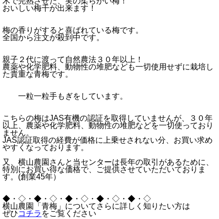
木で完熟させた、実の柔らかい梅！
おいしい梅干が出来ます！
梅の香りがすると喜ばれている梅です。
全国から注文が殺到中です。
親子２代に渡って自然農法３０年以上！
農薬や化学肥料、動物性の堆肥なども一切使用せずに栽培し
た貴重な青梅です。
一粒一粒手もぎをしています。
こちらの梅はJAS有機の認証を取得していませんが、３０年
以上、農薬や化学肥料、動物性の堆肥などを一切使っており
ません。
JAS認証取得の経費が価格に上乗せされない分、お買い求め
やすくなっております。
又、横山農園さんと当センターは長年の取引があるために、
特別にお買い得な価格で、ご提供させていただいておりま
す。(創業45年）
◆・◇・◆・◇・◆・◇・◆・◇・◆・◇
横山農園「青梅」についてさらに詳しく知りたい方は
ぜひ
コチラ
をご覧ください