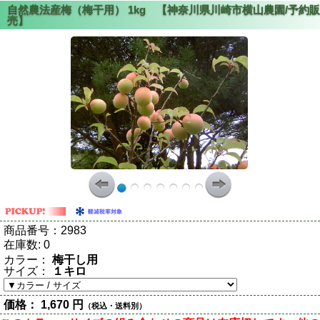
商品番号：
2983
在庫数:
0
カラー：
梅干し用
サイズ：
１キロ
価格：
1,670 円
（税込・送料別）