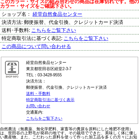
このカラー・サイズの組み合わせの商品は在庫切れです。他の
カラー・サイズをご確認下さい。
ショップ名：
経堂自然食品センター
決済方法:
郵便振替、代金引換、クレジットカード決済
送料･手数料:
こちらをご覧下さい
特定商取引法に基づく表記:
こちらをご覧下さい
この商品について問い合わせる
経堂自然食品センター
東京都世田谷区経堂2-3-7
TEL：03-3428-9555
決済方法：
郵便振替、代金引換、クレジットカード決済
送料・手数料
特定商取引法に基づく表示
お問い合わせ
交通案内:
こちらをご覧下さい
自然農法（無農薬、無化学肥料、家畜等の糞尿を原料にした堆肥不使用）
は、世田谷の上野毛が発祥の地です。その栽培でできた、美味しく体に優し
い農産物、また、こだわった原料を使って作った加工品を多くの方々にお知