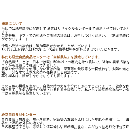
発送について
当店では地球環境に配慮して,通常はリサイクルダンボールで発送させて頂いてお
ます。
ご贈答用、ギフトでの発送をご希望の場合は、お申しつけください。（別途包装
がかかります。）
沖縄へ発送の場合は、追加送料がかかることがございます。
1万円以上お買い上げの方は、代金引換手数料を無料とさせていただきます。
私たち経堂自然食品センターは「自然農法」を推進しています。
「自然農法」とは、日本では既に50年以上の歴史を持つ農法で、近年の農業汚染
早くから見通して推進してきました。
農薬や化学肥料を使用しない事は勿論、家畜等の糞尿等も一切使わず、太陽の光
熱、十分な水で土本来の力を発揮させる農法です。
草や樹木は、誰が手をかけなくても育ちます。
この自然の摂理を生かし、自然の持つ力を十分に引き出すことによって、健康な
物を育て、生命の安全が保証される世界を目指して、私たち：経堂自然食品セン
ーは自然農法を推進しています。
経堂自然食品センター
自然農法（無農薬、無化学肥料、家畜等の糞尿を原料にした堆肥不使用）は、世
谷の上野毛が発祥の地です。
その栽培でできた、美味しく体に優しい農産物、また、こだわった原料を使って