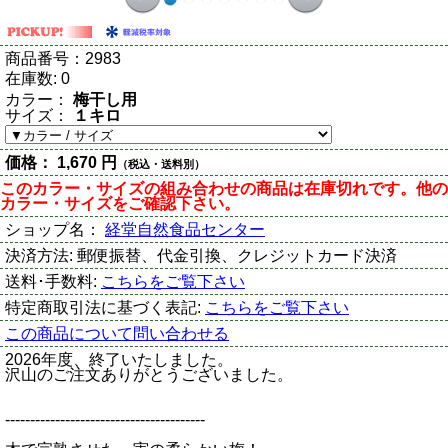
商品番号：
2983
在庫数:
0
カラー：
梅干し用
サイズ：
１キロ
価格：
1,670 円
（税込・送料別）
このカラー・サイズの組み合わせの商品は在庫切れです。他の
カラー・サイズをご確認下さい。
ショップ名：
経堂自然食品センター
決済方法:
郵便振替、代金引換、クレジットカード決済
送料･手数料:
こちらをご覧下さい
特定商取引法に基づく表記:
こちらをご覧下さい
この商品について問い合わせる
2026年度、終了いたしました。
沢山のご注文ありがとうございました。
----------------------------------------