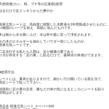
天然樹液(カシ、桜、ブナ等の広葉樹)使用
貼るだけで足スッキリからだ爽やか
樹液元気シートは、高純度に精製した木酢液を3年間熟成させたものに
10種類のハーブを加え、和紙に包んだものです。
木は根から水を吸い上げ、水は幹や葉に至って浄化されます。
その木のエネルギーを抽出してパウダー状にしたものが、
樹液元気シートです。
二足歩行する私たち人間は、足が健康の要であり、
ツボが存在する「足の裏」に貼るだけで、森林浴の体感ができます。
■使用方法
シートには、裏表がありますので、細かい穴の開いている面を当て、
固定シートで貼って下さい。
就寝前に足の裏や足首、膝などの体の気になるところにシートを貼り
翌朝はがします。
商品名 樹液元気シート スーパー400