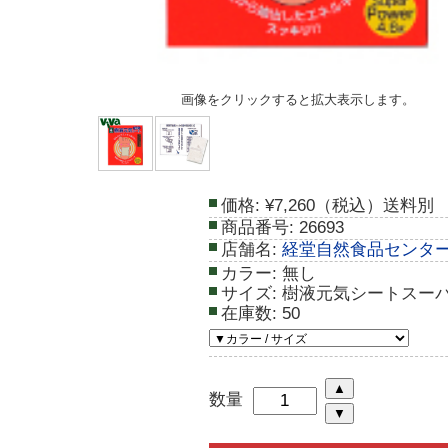
画像をクリックすると拡大表示します。
価格:
¥7,260（税込）送料別
商品番号:
26693
店舗名:
経堂自然食品センタ
カラー:
無し
サイズ:
樹液元気シートスー
在庫数:
50
数量