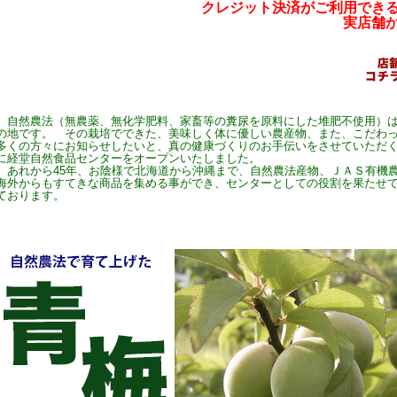
クレジット決済がご利用でき
実店舗
自然農法（無農薬、無化学肥料、家畜等の糞尿を原料にした堆肥不使用）は
の地です。 その栽培でできた、美味しく体に優しい農産物、また、こだわ
多くの方々にお知らせしたいと、真の健康づくりのお手伝いをさせていただ
に経堂自然食品センターをオープンいたしました。
あれから45年、お陰様で北海道から沖縄まで、自然農法産物、ＪＡＳ有機
海外からもすてきな商品を集める事ができ、センターとしての役割を果たせ
ております。