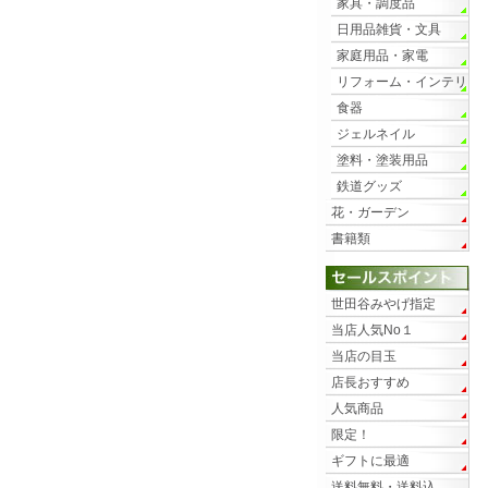
家具・調度品
日用品雑貨・文具
家庭用品・家電
リフォーム・インテリ
ア
食器
ジェルネイル
塗料・塗装用品
鉄道グッズ
花・ガーデン
書籍類
世田谷みやげ指定
当店人気No１
当店の目玉
店長おすすめ
人気商品
限定！
ギフトに最適
送料無料・送料込