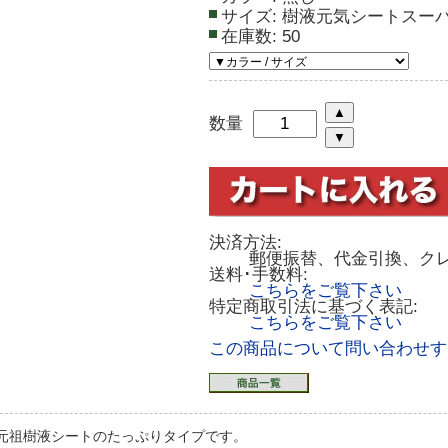
サイズ:
樹液元気シートスー
在庫数:
50
数量
決済方法:
郵便振替、代金引換、ク
送料･手数料:
こちらをご覧下さい
特定商取引法に基づく表記:
こちらをご覧下さい
この商品について問い合わせす
元祖樹液シートのたっぷりタイプです。