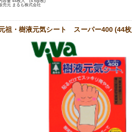
内容量 44枚入 (4.6g/枚)
販売元 まるも株式会社
元祖・樹液元気シート スーパー400 (44枚