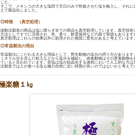
した。
そこで、メキシコの大きな塩田で天日のみで乾燥させた塩を輸入し、それに
えて製品化しました。
◎特徴 （真空処理）
波動法製造の商品は塩に限らず全ての商品を真空処理しています。真空技術
方法としてすでに活用され、色、香り、鮮度保持などの面で実績もあります
真空処理はこれらの効果以外に処理された物質に変化があると考えています
◎常温製法の理由
常温製法にこだわる大きな理由として、野生動物の塩分の摂り方があります
ミネラル分を含んだ粘土などから塩分を補給し、肉食動物はその草食動物を
ていると言われています。岩塩は塩が結晶化する過程において人工的な力は
法製造では人が食べる塩も極力自然に近い状態が良いのではないかと考えて
極楽糖１㎏