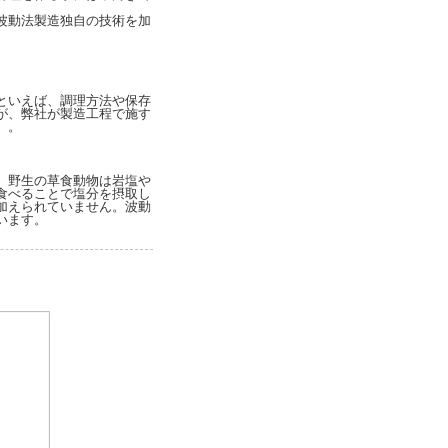
波動法製造独自の技術を加
といえば、調理方法や保存
が、弊社が製造工程で施す
。。
。野生の草食動物は岩塩や
食べることで塩分を摂取し
加えられていません。波動
います。