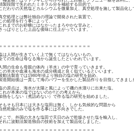
「極楽糖」はサトウキビから作られた上白糖とグラニュー糖を原料に、
精製段階で失われたミネラル分を補給する目的で、
こだわりの天然塩とカルシウムを微量加え、真空処理を施して製品化し
真空処理とは弊社独自の理論で開発された装置で、
この処理を行う事によって、
これまでのお砂糖にはなかったまろやかな甘みと、
さっぱりとした上品な後味に仕上がっています。
＝＝＝＝＝＝＝＝＝＝＝＝＝＝＝＝＝＝＝＝＝＝
塩は人間が生きていく上で無くてはならないもの。
全ての生命は母なる海から誕生したといわれています。
人間の生命も母親の体内（羊水）の中で育っていきます。
この羊水や血液も海水の成分構成と良く似ているといいます。
波動法製造では1980年頃より独自の塩の研究を始め、
製造開始後は一貫して海のパワーを生かした製品作りを目指してきまし
塩の原点は、海水が太陽と風によって磯の水溜りに出来た塩。
これが本来の塩ではないのか!!との考えから、
加熱をしない（煮詰めない）で作る塩の研究を始めました。
そもそも日本には大きな塩田は無く、しかも気候的な問題から
自然乾燥のみで塩を作る事には不向きでした。
そこで、外国の大きな塩田で天日のみで乾燥させた塩を輸入し、
それに波動法製造独自の技術を加えて製品化しました。
＝＝＝＝＝＝＝＝＝＝＝＝＝＝＝＝＝＝＝＝＝＝＝