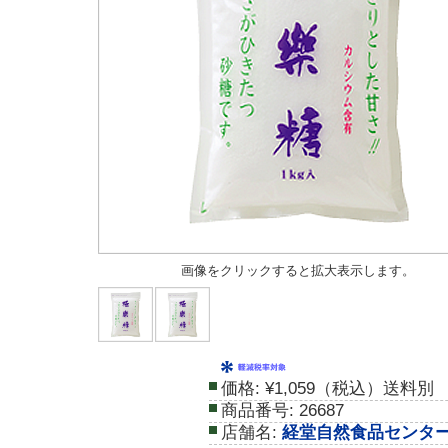
画像をクリックすると拡大表示します。
価格:
¥1,059（税込）送料別
商品番号:
26687
店舗名:
経堂自然食品センタ