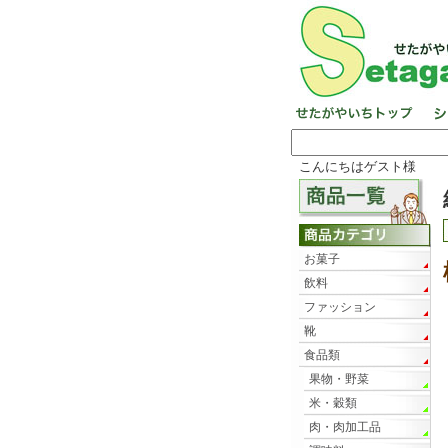
こんにちはゲスト様
お菓子
飲料
ファッション
靴
食品類
果物・野菜
米・穀類
肉・肉加工品