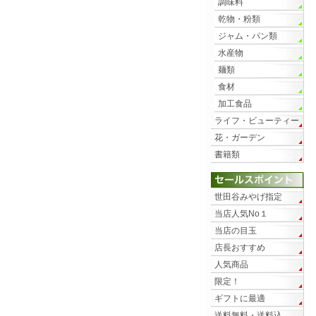
調味料
乾物・粉類
ジャム・パン類
水産物
麺類
食材
加工食品
ライフ・ビューティー
花・ガーデン
書籍類
世田谷みやげ指定
当店人気No１
当店の目玉
店長おすすめ
人気商品
限定！
ギフトに最適
送料無料・送料込