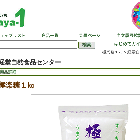
極楽糖１㎏ >
経堂自
経堂自然食品センター
極楽糖１㎏