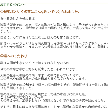
◎極楽塩という名前はこんな想いでつけられました。
食べる楽しさを極める塩
波動法製造では、本来、塩とは海水が太陽と風によって干上がって出来たも
という考えから、1986年より独自の塩作りを始め、一貫して海のパワーを
ました。
自然によって作られた塩はなぜかほんのり甘く感じます。
胡瓜やキャベツなど淡白な味の野菜に極楽塩をつけて食べてみて下さい。き
まろやかな塩味と、うまみをもつ極楽塩は素材の持ち味を引き出し、美味し
◎塩へのこだわり
塩は人間が生きていく上で無くてはならないもの。
全ての生命は母なる海から誕生したといわれています。
人間の生命も母親の体内（羊水）の中で育っていきます。
この羊水や血液も海水の成分構成と良く似ているといいます。
波動法製造では1986年より独自の塩の研究を始め、製造開始後は一貫して
りを目指してきました。
塩の原点は、海水が太陽と風によって磯の水溜りに出来た塩。
これが本来の塩ではないのか!!
との考えから、加熱をしない（煮詰めない）で作る塩の研究を始めました。
そもそも日本には大きな塩田は無く、しかも気候的な問題から自然乾燥のみ