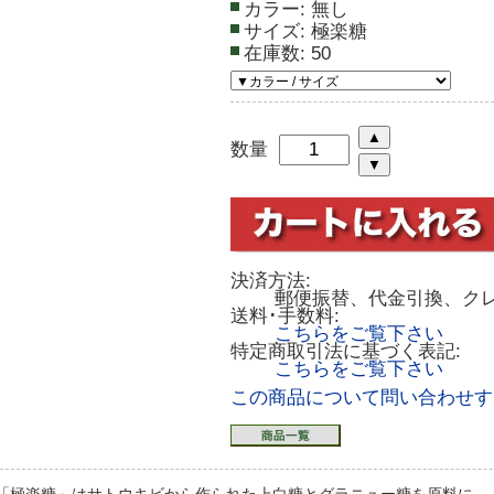
カラー:
無し
サイズ:
極楽糖
在庫数:
50
数量
決済方法:
郵便振替、代金引換、ク
送料･手数料:
こちらをご覧下さい
特定商取引法に基づく表記:
こちらをご覧下さい
この商品について問い合わせす