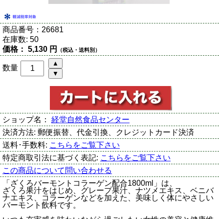
商品番号：
26681
在庫数:
50
価格：
5,130 円
（税込・送料別）
数量
ショップ名：
経堂自然食品センター
決済方法:
郵便振替、代金引換、クレジットカード決済
送料･手数料:
こちらをご覧下さい
特定商取引法に基づく表記:
こちらをご覧下さい
この商品について問い合わせる
「ざくろバーモントコラーゲン配合1800ml」は、
ざくろ果汁をはじめ、グレープ果汁、ナツメエキス、ベニバ
ナエキス、コラーゲンなどを加えた、美味しく体にやさしい
バーモント飲料です。