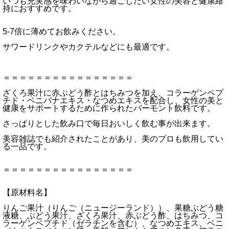
いつも充実感を味わいながら過ごしたい女性の美容と健康維
持におすすめです。
5-7倍に薄めてお飲みください。
サワードリンクやカクテルなどにも最適です。
＝＝＝＝＝＝＝＝＝＝＝＝＝＝＝＝
ざくろ果汁に赤ぶどう酢とはちみつを加え、コラーゲンペプ
チド・ベニバナエキス・なつめエキスを配合し、女性の美と
健康をサポートするために作られたバーモント飲料です。
さっぱりとした飲み口で毎日おいしく飲む事が出来ます。
美容雑誌でも紹介されたことがあり、美のプロも飲用してい
る一品です。
＝＝＝＝＝＝＝＝＝＝＝＝＝＝＝＝
【原材料名】
りんご果汁（りんご（ニュージーランド））、果糖ぶどう糖
液糖、ぶどう果汁、ざくろ果汁、赤ぶどう酢、はちみつ、コ
ラーゲンペプチド（ゼラチンを含む）、なつめエキス、ベニ