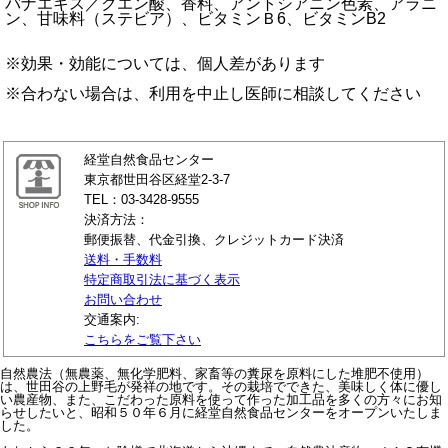
バナエキス／クエン酸、香料、アントシアニン色素、アラニ
ン、甘味料（ステビア）、ビタミンＢ6、ビタミンB2
※効果・効能については、個人差があります
※合わない場合は、利用を中止し医師に相談してください
経堂自然食品センター
東京都世田谷区経堂2-3-7
TEL：03-3428-9555
決済方法：
郵便振替、代金引換、クレジットカード決済
送料・手数料
特定商取引法に基づく表示
お問い合わせ
交通案内:
こちらをご覧下さい
自然農法（無農薬、無化学肥料、家畜等の糞尿を原料にした堆肥不使用）
は、世田谷の上野毛が発祥の地です。その栽培でできた、美味しく体に優し
い農産物、また、こだわった原料を使って作った加工品を多くの方々にお知
らせしたいと、昭和５０年６月に経堂自然食品センターをオープンいたしま
した。