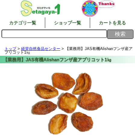
カテゴリ一覧
ショップ一覧
カートを見る
トップ
>
経堂自然食品センター
> 【業務用】JAS有機Alishanフンザ産ア
プリコット1㎏