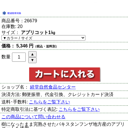
商品番号：
26679
在庫数:
20
サイズ：
アプリコット1㎏
価格：
5,346 円
（税込・送料別）
数量
ショップ名：
経堂自然食品センター
決済方法:
郵便振替、代金引換、クレジットカード決済
送料･手数料:
こちらをご覧下さい
特定商取引法に基づく表記:
こちらをご覧下さい
この商品について問い合わせる
樹になったまま完熟させたパキスタンフンザ地方産のアプリ