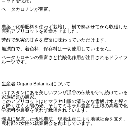
コットを使用。
ベータカロチンが豊富。
農薬・化学肥料を使わず栽培し、樹で熟させてから収穫した
完熟アプリコットを乾燥させました。
芳醇で果実の甘さを豊富に味わっていただけます。
無漂白で、着色料、保存料は一切使用していません。
ベータカロチンの豊富さと抗酸化作用が注目されるドライフ
ルーツです。
生産者:Organo Botanicaについて
パキスタンにある美しいフンザ渓谷の伝統を守り続けている
家族経営の農家。
このアプリコットはヒマラヤ山脈の清らかな雪解け水と燦々
と降り注ぐ太陽の光、そしてミネラル豊富な土壌の高地で化
学肥料や農薬を使わず栽培されています。
環境に配慮した現地農法、現地生産により地域社会を支え、
農村部の女性の就業機会を創出しています。