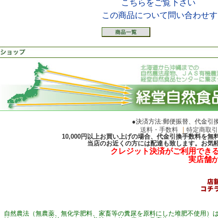
こちらをご覧下さい
この商品について問い合わせす
●決済方法:郵便振替、代金引
送料・手数料
｜
特定商取
10,000円以上お買い上げの場合、代金引換手数料を
当店のお近くの方には配達も致します。お気
クレジット決済がご利用でき
実店舗
自然農法（無農薬、無化学肥料、家畜等の糞尿を原料にした堆肥不使用）は