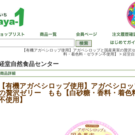
【有機アガベシロップ使用】アガベシロップと国産果実の贅沢
料・着色料・ゼラチン不使用】 >
経堂自
経堂自然食品センター
【有機アガベシロップ使用】アガベシロッ
の贅沢ゼリー もも【白砂糖・香料・着色
不使用】