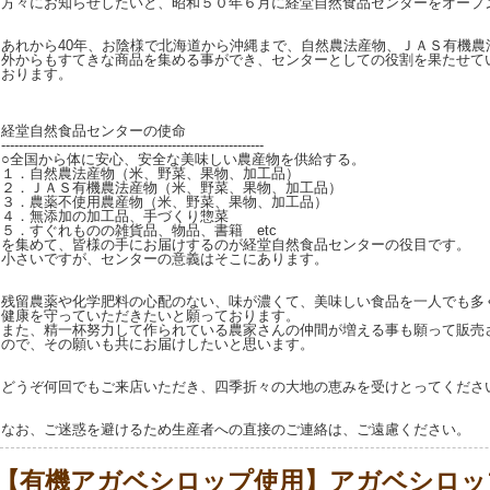
方々にお知らせしたいと、昭和５０年６月に経堂自然食品センターをオープ
あれから40年、お陰様で北海道から沖縄まで、自然農法産物、ＪＡＳ有機農
外からもすてきな商品を集める事ができ、センターとしての役割を果たせて
おります。
経堂自然食品センターの使命
------------------------------------------------------------
○全国から体に安心、安全な美味しい農産物を供給する。
１．自然農法産物（米、野菜、果物、加工品）
２．ＪＡＳ有機農法産物（米、野菜、果物、加工品）
３．農薬不使用農産物（米、野菜、果物、加工品）
４．無添加の加工品、手づくり惣菜
５．すぐれものの雑貨品、物品、書籍 etc
を集めて、皆様の手にお届けするのが経堂自然食品センターの役目です。
小さいですが、センターの意義はそこにあります。
残留農薬や化学肥料の心配のない、味が濃くて、美味しい食品を一人でも多
健康を守っていただきたいと願っております。
また、精一杯努力して作られている農家さんの仲間が増える事も願って販売
ので、その願いも共にお届けしたいと思います。
どうぞ何回でもご来店いただき、四季折々の大地の恵みを受けとってくださ
なお、ご迷惑を避けるため生産者への直接のご連絡は、ご遠慮ください。
【有機アガベシロップ使用】アガベシロッ