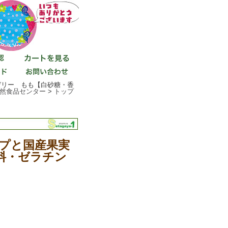
ゼリー もも【白砂糖・香
然食品センター
>
トップ
プと国産果実
料・ゼラチン