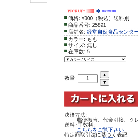
価格:
¥300（税込）送料別
商品番号:
25891
店舗名:
経堂自然食品センタ
カラー:
もも
サイズ:
無し
在庫数:
5
数量
決済方法:
郵便振替、代金引換、ク
送料･手数料:
こちらをご覧下さい
特定商取引法に基づく表記: