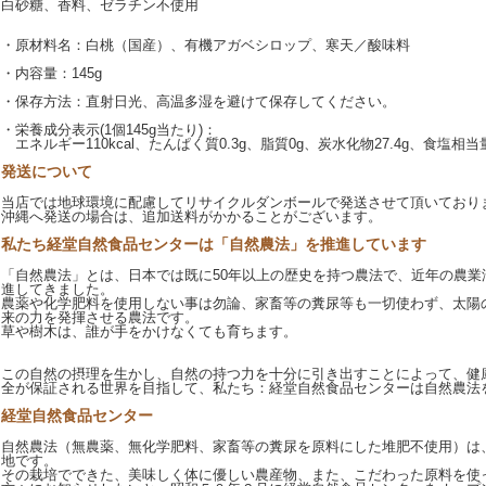
白砂糖、香料、ゼラチン不使用
・原材料名：白桃（国産）、有機アガベシロップ、寒天／酸味料
・内容量：145g
・保存方法：直射日光、高温多湿を避けて保存してください。
・栄養成分表示(1個145g当たり)：
エネルギー110kcal、たんぱく質0.3g、脂質0g、炭水化物27.4g、食塩相当量
発送について
当店では地球環境に配慮してリサイクルダンボールで発送させて頂いており
沖縄へ発送の場合は、追加送料がかかることがございます。
私たち経堂自然食品センターは「自然農法」を推進しています
「自然農法」とは、日本では既に50年以上の歴史を持つ農法で、近年の農業
進してきました。
農薬や化学肥料を使用しない事は勿論、家畜等の糞尿等も一切使わず、太陽
来の力を発揮させる農法です。
草や樹木は、誰が手をかけなくても育ちます。
この自然の摂理を生かし、自然の持つ力を十分に引き出すことによって、健
全が保証される世界を目指して、私たち：経堂自然食品センターは自然農法
経堂自然食品センター
自然農法（無農薬、無化学肥料、家畜等の糞尿を原料にした堆肥不使用）は
地です。
その栽培でできた、美味しく体に優しい農産物、また、こだわった原料を使