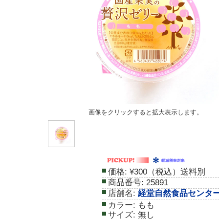
画像をクリックすると拡大表示します。
価格:
¥300（税込）送料別
商品番号:
25891
店舗名:
経堂自然食品センタ
カラー:
もも
サイズ:
無し