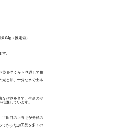
0.04g（推定値）
ます。
汚染を早くから見通して推
の光と熱、十分な水で土本
康な作物を育て、生命の安
を推進しています。
、世田谷の上野毛が発祥の
って作った加工品を多くの