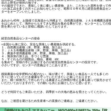
谷の上野毛が発祥の地です。
その栽培でできた、美味しく体に優しい農産物、また、こだわった原料を使って
った加工品を多くの方々にお知らせしたいと、昭和５０年６月に経堂自然食品セ
ターをオープンいたしました。
あれから40年、お陰様で北海道から沖縄まで、自然農法産物、ＪＡＳ有機農法産
をはじめとして、海外からもすてきな商品を集める事ができ、センターとしての
割を果たせていると皆様に感謝いたしております。
経堂自然食品センターの使命
------------------------------------------------------------
○全国から体に安心、安全な美味しい農産物を供給する。
１．自然農法産物（米、野菜、果物、加工品）
２．ＪＡＳ有機農法産物（米、野菜、果物、加工品）
３．農薬不使用農産物（米、野菜、果物、加工品）
４．無添加の加工品、手づくり惣菜
５．すぐれものの雑貨品、物品、書籍 etc
を集めて、皆様の手にお届けするのが経堂自然食品センターの役目です。
小さいですが、センターの意義はそこにあります。
残留農薬や化学肥料の心配のない、味が濃くて、美味しい食品を一人でも多くの
方々に使っていただき健康を守っていただきたいと願っております。
また、精一杯努力して作られている農家さんの仲間が増える事も願って販売させ
いただいておりますので、その願いも共にお届けしたいと思います。
どうぞ何回でもご来店いただき、四季折々の大地の恵みを受けとってください。
なお、ご迷惑を避けるため生産者への直接のご連絡は、ご遠慮ください。