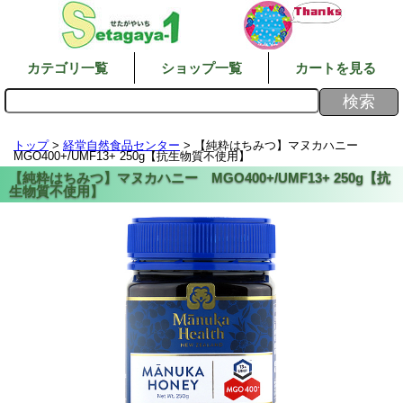
カテゴリ一覧
ショップ一覧
カートを見る
トップ
>
経堂自然食品センター
> 【純粋はちみつ】マヌカハニー
MGO400+/UMF13+ 250g【抗生物質不使用】