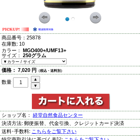
商品番号：
25878
在庫数:
10
カラー：
MGO400+/UMF13+
サイズ：
250グラム
価格：
7,020 円
（税込・送料別）
数量
ショップ名：
経堂自然食品センター
決済方法:
郵便振替、代金引換、クレジットカード決済
送料･手数料:
こちらをご覧下さい
特定商取引法に基づく表記:
こちらをご覧下さい