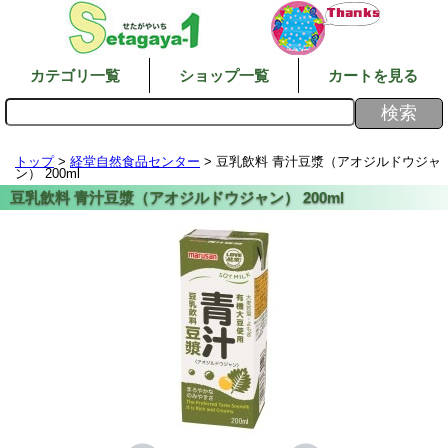
カテゴリ一覧
ショップ一覧
カートを見る
トップ
>
経堂自然食品センター
> 豆乳飲料 青汁豆漿（アオジルドウジャ
ン） 200ml