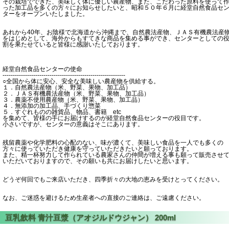
その栽培でできた、美味しく体に優しい農産物、また、こだわった原料を使って
った加工品を多くの方々にお知らせしたいと、昭和５０年６月に経堂自然食品セ
ターをオープンいたしました。
あれから40年、お陰様で北海道から沖縄まで、自然農法産物、ＪＡＳ有機農法産
をはじめとして、海外からもすてきな商品を集める事ができ、センターとしての
割を果たせていると皆様に感謝いたしております。
経堂自然食品センターの使命
------------------------------------------------------------
○全国から体に安心、安全な美味しい農産物を供給する。
１．自然農法産物（米、野菜、果物、加工品）
２．ＪＡＳ有機農法産物（米、野菜、果物、加工品）
３．農薬不使用農産物（米、野菜、果物、加工品）
４．無添加の加工品、手づくり惣菜
５．すぐれものの雑貨品、物品、書籍 etc
を集めて、皆様の手にお届けするのが経堂自然食品センターの役目です。
小さいですが、センターの意義はそこにあります。
残留農薬や化学肥料の心配のない、味が濃くて、美味しい食品を一人でも多くの
方々に使っていただき健康を守っていただきたいと願っております。
また、精一杯努力して作られている農家さんの仲間が増える事も願って販売させ
いただいておりますので、その願いも共にお届けしたいと思います。
どうぞ何回でもご来店いただき、四季折々の大地の恵みを受けとってください。
なお、ご迷惑を避けるため生産者への直接のご連絡は、ご遠慮ください。