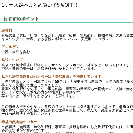
1ケース24本まとめ買いで5％OFF！
原材料
有機大豆（遺伝子組換えでない）、糖類（砂糖、水あめ）、植物油脂、大麦若葉
キスパウダー、食塩、よもぎ粉末/貝カルシウム、安定剤（ジェラン）
アレルゲン
一部に大豆を含む
発送について
当店では地球環境に配慮してリサイクルダンボールで発送させて頂いております
沖縄へ発送の場合は、追加送料がかかることがございます。
私たち経堂自然食品センターは「自然農法」を推進しています。
「自然農法」とは、日本では既に50年以上の歴史を持つ農法で、近年の農業汚染
早くから見通して推進してきました。
農薬や化学肥料を使用しない事は勿論、家畜等の糞尿等も一切使わず、太陽の光
熱、十分な水で土本来の力を発揮させる農法です。
草や樹木は、誰が手をかけなくても育ちます。
この自然の摂理を生かし、自然の持つ力を十分に引き出すことによって、健康な
物を育て、生命の安全が保証される世界を目指して、私たち：経堂自然食品セン
ーは自然農法を推進しています。
経堂自然食品センター
自然農法（無農薬、無化学肥料、家畜等の糞尿を原料にした堆肥不使用）は、世
谷の上野毛が発祥の地です。