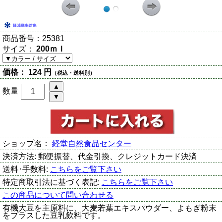
商品番号：
25381
サイズ：
200ｍｌ
価格：
124 円
（税込・送料別）
数量
ショップ名：
経堂自然食品センター
決済方法:
郵便振替、代金引換、クレジットカード決済
送料･手数料:
こちらをご覧下さい
特定商取引法に基づく表記:
こちらをご覧下さい
この商品について問い合わせる
有機大豆を主原料に、大麦若葉エキスパウダー、よもぎ粉末
をプラスした豆乳飲料です。