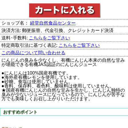
ショップ名：
経堂自然食品センター
決済方法:
郵便振替、代金引換、クレジットカード決済
送料･手数料:
こちらをご覧下さい
特定商取引法に基づく表記:
こちらをご覧下さい
この商品について問い合わせる
にんじんの臭みを少なくし、有機にんじん本来の自然な甘み
が堪能できる有機JAS認証のにんじんジュース
●にんじんは100%国産有機です。
●海外産有機レモンを使用しています。
●砂糖、食塩は使用していません。
●香料、保存料、着色料、酸味料は使用していません。
★国産有機にんじんの自然な甘みを生かし、にんじん独特の
臭みが少ないジュースになっているので、にんじんが苦手な
方でも美味しくお召し上がりいただけます。