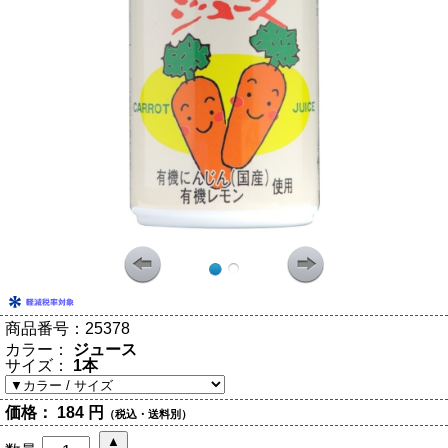
商品番号：
25378
カラー：
ジュース
サイズ：
1本
価格：
184 円
（税込・送料別）