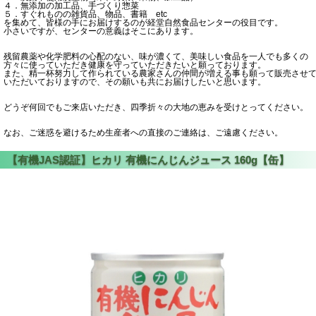
４．無添加の加工品、手づくり惣菜
５．すぐれものの雑貨品、物品、書籍 etc
を集めて、皆様の手にお届けするのが経堂自然食品センターの役目です。
小さいですが、センターの意義はそこにあります。
残留農薬や化学肥料の心配のない、味が濃くて、美味しい食品を一人でも多くの
方々に使っていただき健康を守っていただきたいと願っております。
また、精一杯努力して作られている農家さんの仲間が増える事も願って販売させ
いただいておりますので、その願いも共にお届けしたいと思います。
どうぞ何回でもご来店いただき、四季折々の大地の恵みを受けとってください。
なお、ご迷惑を避けるため生産者への直接のご連絡は、ご遠慮ください。