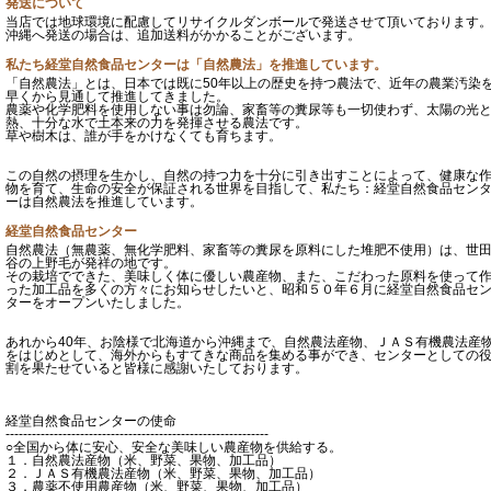
発送について
当店では地球環境に配慮してリサイクルダンボールで発送させて頂いております
沖縄へ発送の場合は、追加送料がかかることがございます。
私たち経堂自然食品センターは「自然農法」を推進しています。
「自然農法」とは、日本では既に50年以上の歴史を持つ農法で、近年の農業汚染
早くから見通して推進してきました。
農薬や化学肥料を使用しない事は勿論、家畜等の糞尿等も一切使わず、太陽の光
熱、十分な水で土本来の力を発揮させる農法です。
草や樹木は、誰が手をかけなくても育ちます。
この自然の摂理を生かし、自然の持つ力を十分に引き出すことによって、健康な
物を育て、生命の安全が保証される世界を目指して、私たち：経堂自然食品セン
ーは自然農法を推進しています。
経堂自然食品センター
自然農法（無農薬、無化学肥料、家畜等の糞尿を原料にした堆肥不使用）は、世
谷の上野毛が発祥の地です。
その栽培でできた、美味しく体に優しい農産物、また、こだわった原料を使って
った加工品を多くの方々にお知らせしたいと、昭和５０年６月に経堂自然食品セ
ターをオープンいたしました。
あれから40年、お陰様で北海道から沖縄まで、自然農法産物、ＪＡＳ有機農法産
をはじめとして、海外からもすてきな商品を集める事ができ、センターとしての
割を果たせていると皆様に感謝いたしております。
経堂自然食品センターの使命
------------------------------------------------------------
○全国から体に安心、安全な美味しい農産物を供給する。
１．自然農法産物（米、野菜、果物、加工品）
２．ＪＡＳ有機農法産物（米、野菜、果物、加工品）
３．農薬不使用農産物（米、野菜、果物、加工品）