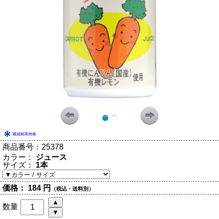
商品番号：
25378
カラー：
ジュース
サイズ：
1本
価格：
184 円
（税込・送料別）
数量