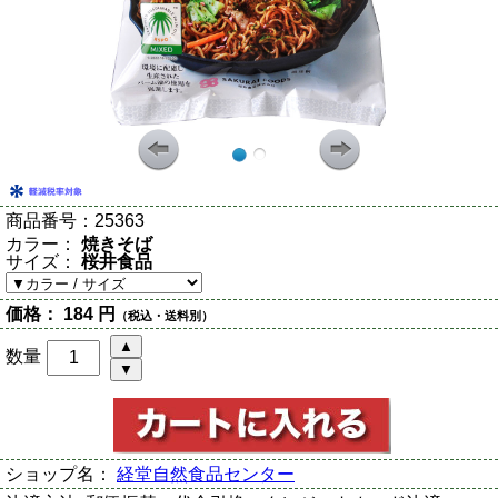
商品番号：
25363
カラー：
焼きそば
サイズ：
桜井食品
価格：
184 円
（税込・送料別）
数量
ショップ名：
経堂自然食品センター