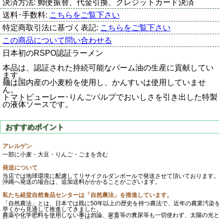
決済方法:
郵便振替、代金引換、クレジットカード決済
送料･手数料:
こちらをご覧下さい
特定商取引法に基づく表記:
こちらをご覧下さい
この商品について問い合わせる
日本初のRSPO認証ラーメン
本品は、認証された持続可能なパーム油の生産に貢献してい
ます。
麺は国内産の小麦粉を使用し、かんすいは使用していませ
ん。
トマトピューレー･りんごパルプでおいしさを引き出した特製
の液体ソースです。
アレルゲン
一部に小麦・大豆・りんご・ごまを含む
発送について
当店では地球環境に配慮してリサイクルダンボールで発送させて頂いております
沖縄へ発送の場合は、追加送料がかかることがございます。
私たち経堂自然食品センターは「自然農法」を推進しています。
「自然農法」とは、日本では既に50年以上の歴史を持つ農法で、近年の農業汚染
早くから見通して推進してきました。
農薬や化学肥料を使用しない事は勿論、家畜等の糞尿等も一切使わず、太陽の光