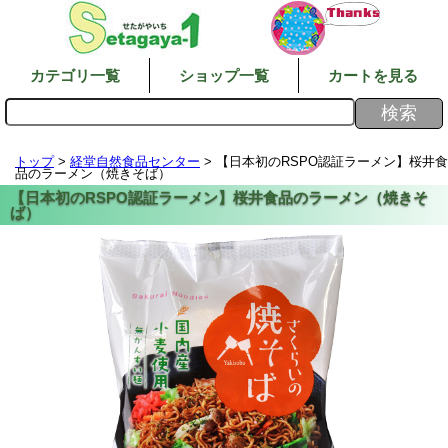
カテゴリ一覧
ショップ一覧
カートを見る
トップ
>
経堂自然食品センター
> 【日本初のRSPO認証ラーメン】桜井食
品のラーメン（焼きそば）