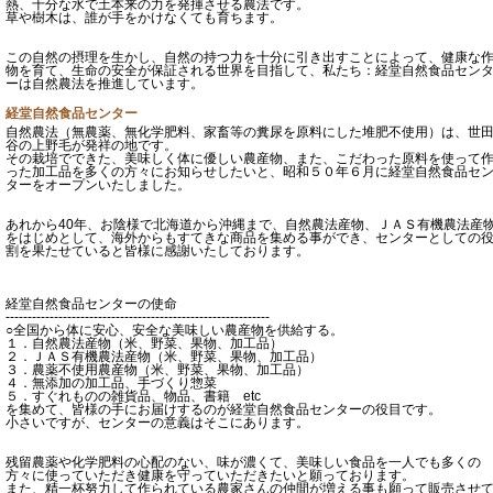
熱、十分な水で土本来の力を発揮させる農法です。
草や樹木は、誰が手をかけなくても育ちます。
この自然の摂理を生かし、自然の持つ力を十分に引き出すことによって、健康な
物を育て、生命の安全が保証される世界を目指して、私たち：経堂自然食品セン
ーは自然農法を推進しています。
経堂自然食品センター
自然農法（無農薬、無化学肥料、家畜等の糞尿を原料にした堆肥不使用）は、世
谷の上野毛が発祥の地です。
その栽培でできた、美味しく体に優しい農産物、また、こだわった原料を使って
った加工品を多くの方々にお知らせしたいと、昭和５０年６月に経堂自然食品セ
ターをオープンいたしました。
あれから40年、お陰様で北海道から沖縄まで、自然農法産物、ＪＡＳ有機農法産
をはじめとして、海外からもすてきな商品を集める事ができ、センターとしての
割を果たせていると皆様に感謝いたしております。
経堂自然食品センターの使命
------------------------------------------------------------
○全国から体に安心、安全な美味しい農産物を供給する。
１．自然農法産物（米、野菜、果物、加工品）
２．ＪＡＳ有機農法産物（米、野菜、果物、加工品）
３．農薬不使用農産物（米、野菜、果物、加工品）
４．無添加の加工品、手づくり惣菜
５．すぐれものの雑貨品、物品、書籍 etc
を集めて、皆様の手にお届けするのが経堂自然食品センターの役目です。
小さいですが、センターの意義はそこにあります。
残留農薬や化学肥料の心配のない、味が濃くて、美味しい食品を一人でも多くの
方々に使っていただき健康を守っていただきたいと願っております。
また、精一杯努力して作られている農家さんの仲間が増える事も願って販売させ