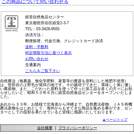
この商品について問い合わせる
経堂自然食品センター
東京都世田谷区経堂2-3-7
TEL：03-3428-9555
決済方法：
郵便振替、代金引換、クレジットカード決済
送料・手数料
特定商取引法に基づく表示
お問い合わせ
交通案内:
こちらをご覧下さい
自然農法（無農薬、無化学肥料、家畜等の糞尿を原料にした堆肥不使用）
は、世田谷の上野毛が発祥の地です。その栽培でできた、美味しく体に優し
い農産物、また、こだわった原料を使って作った加工品を多くの方々にお知
らせしたいと、昭和５０年６月に経堂自然食品センターをオープンいたしま
した。
あれから３３年、お陰様で北海道から沖縄まで、自然農法産物、ＪＡＳ有機
農法産物をはじめとして、海外からもすてきな商品を集める事ができ、セン
ターとしての役割を果たせていると皆様に感謝いたしております。
▲ページトップ
会社概要
|
プライバシーポリシー