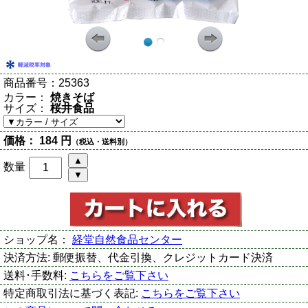
商品番号：
25363
カラー：
焼きそば
サイズ：
桜井食品
価格：
184 円
（税込・送料別）
数量
ショップ名：
経堂自然食品センター
決済方法:
郵便振替、代金引換、クレジットカード決済
送料･手数料:
こちらをご覧下さい
特定商取引法に基づく表記:
こちらをご覧下さい