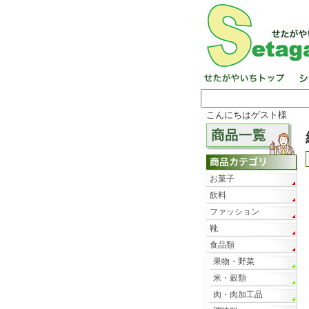
こんにちはゲスト様
お菓子
飲料
ファッション
靴
食品類
果物・野菜
米・穀類
肉・肉加工品