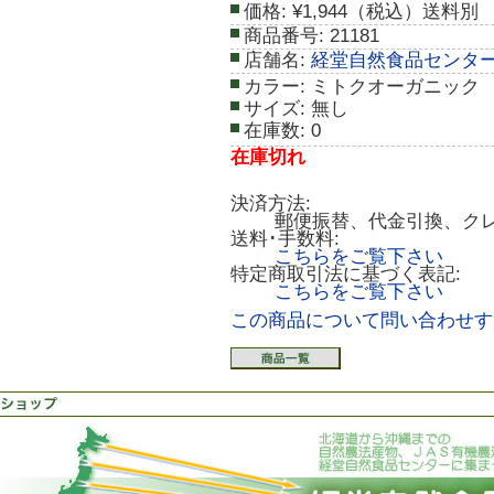
価格:
¥1,944（税込）送料別
商品番号:
21181
店舗名:
経堂自然食品センタ
カラー:
ミトクオーガニック
サイズ:
無し
在庫数:
0
在庫切れ
決済方法:
郵便振替、代金引換、ク
送料･手数料:
こちらをご覧下さい
特定商取引法に基づく表記:
こちらをご覧下さい
この商品について問い合わせす