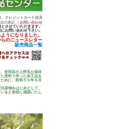
換、クレジットカード決済
引法の表記
｜
お問い合わせ
無料とさせていただきます。
軽にお問い合わせ下さい。
るようになりました。
からのニュースレター
販売商品一覧
、世田谷の上野毛が発祥
った原料で作った加工品を
くために、昭和５０年６月
農法産物をはじめとして、
ていると皆様に感謝いたし