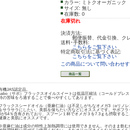
カラー:
ミトクオーガニック
サイズ:
無し
在庫数:
0
在庫切れ
決済方法:
郵便振替、代金引換、ク
送料･手数料:
こちらをご覧下さい
特定商取引法に基づく表記:
こちらをご覧下さい
この商品について問い合わせす
有機JAS認定品。
sabo（サボ）フラックスオイルスイートは低温圧縮法（コールドプレ
特の苦味をろ過することで食べやすくしてあります。
フラックスシードオイル（亜麻仁油）は不足しがちなオメガ3（αリノレ
をサラサラにしたい、美肌を保ちたい方などにオススメです。サボフラ
3が54％含有されており、スプーン１杯でオメガ３を7.3ｇも摂取する
健康と美肌にオススメです。
※亜麻仁油は成分の特性上加熱調理には使用できません。そのまま飲む