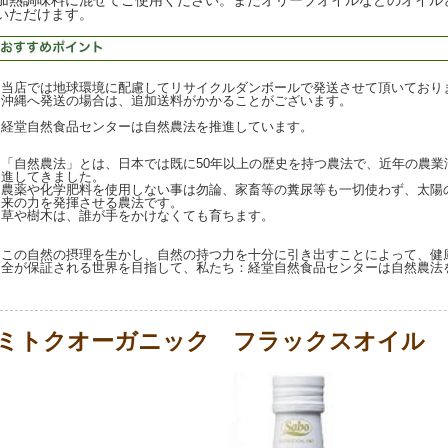
加熱調味料に混ぜてご使用ください。またオリーブオイルなどのオイル
いただけます。
当店では地球環境に配慮してリサイクルダンボールで発送させて頂いており
沖縄へ発送の場合は、追加送料がかかることがございます。
経堂自然食品センターは自然農法を推進しています。
「自然農法」とは、日本では既に50年以上の歴史を持つ農法で、近年の農業
進してきました。
農薬や化学肥料を使用しない事は勿論、家畜等の糞尿等も一切使わず、太陽
来の力を発揮させる農法です。
草や樹木は、誰が手をかけなくても育ちます。
この自然の摂理を生かし、自然の持つ力を十分に引き出すことによって、健
全が保証される世界を目指して、私たち：経堂自然食品センターは自然農法
ミトクオーガニック フラックスオイル