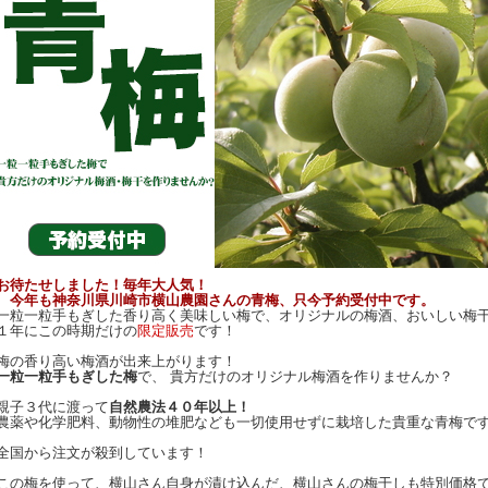
お待たせしました！毎年大人気！
今年も神奈川県川崎市横山農園さんの青梅、只今予約受付中です。
一粒一粒手もぎした香り高く美味しい梅で、オリジナルの梅酒、おいしい梅
１年にこの時期だけの
限定販売
です！
梅の香り高い梅酒が出来上がります！
一粒一粒手もぎした梅
で、 貴方だけのオリジナル梅酒を作りませんか？
親子３代に渡って
自然農法４０年以上！
農薬や化学肥料、動物性の堆肥なども一切使用せずに栽培した貴重な青梅で
全国から注文が殺到しています！
この梅を使って、横山さん自身が漬け込んだ、横山さんの梅干しも特別価格