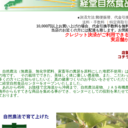
●決済方法:郵便振替、代金引
送料・手数料
｜
特定商取
10,000円以上お買い上げの場合、代金引換手数料を
当店のお近くの方には配達も致します。お気
クレジット決済がご利用でき
実店舗
自然農法（無農薬、無化学肥料、家畜等の糞尿を原料にした堆肥不使用）は
の地です。 その栽培でできた、美味しく体に優しい農産物、また、こだわ
多くの方々にお知らせしたいと、真の健康づくりのお手伝いをさせていただ
に経堂自然食品センターをオープンいたしました。
あれから45年、お陰様で北海道から沖縄まで、自然農法産物、ＪＡＳ有機
海外からもすてきな商品を集める事ができ、センターとしての役割を果たせ
ております。