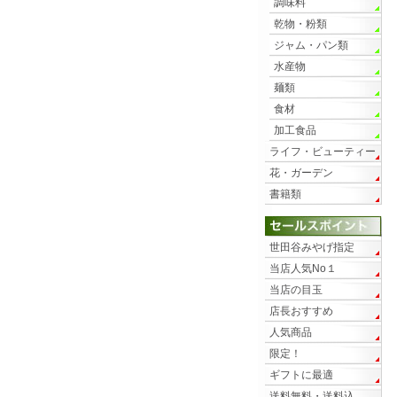
調味料
乾物・粉類
ジャム・パン類
水産物
麺類
食材
加工食品
ライフ・ビューティー
花・ガーデン
書籍類
世田谷みやげ指定
当店人気No１
当店の目玉
店長おすすめ
人気商品
限定！
ギフトに最適
送料無料・送料込