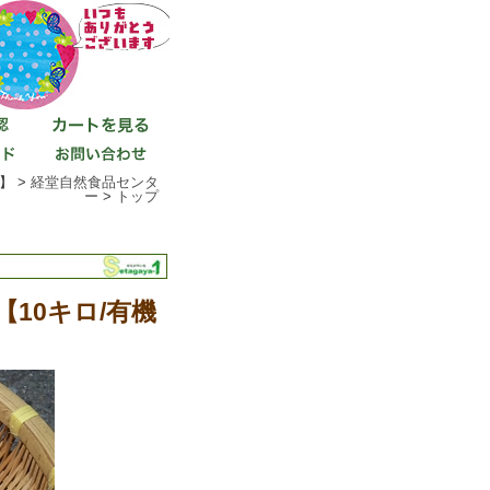
】 >
経堂自然食品センタ
ー
>
トップ
10キロ/有機