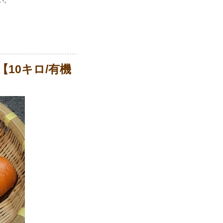
い。
10キロ/有機