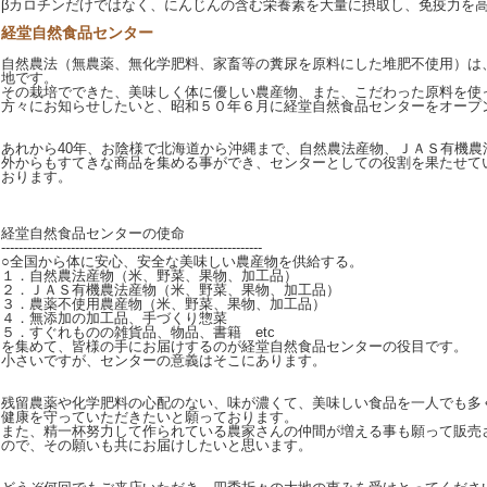
βカロチンだけではなく、にんじんの含む栄養素を大量に摂取し、免疫力を
経堂自然食品センター
自然農法（無農薬、無化学肥料、家畜等の糞尿を原料にした堆肥不使用）は
地です。
その栽培でできた、美味しく体に優しい農産物、また、こだわった原料を使
方々にお知らせしたいと、昭和５０年６月に経堂自然食品センターをオープ
あれから40年、お陰様で北海道から沖縄まで、自然農法産物、ＪＡＳ有機農
外からもすてきな商品を集める事ができ、センターとしての役割を果たせて
おります。
経堂自然食品センターの使命
------------------------------------------------------------
○全国から体に安心、安全な美味しい農産物を供給する。
１．自然農法産物（米、野菜、果物、加工品）
２．ＪＡＳ有機農法産物（米、野菜、果物、加工品）
３．農薬不使用農産物（米、野菜、果物、加工品）
４．無添加の加工品、手づくり惣菜
５．すぐれものの雑貨品、物品、書籍 etc
を集めて、皆様の手にお届けするのが経堂自然食品センターの役目です。
小さいですが、センターの意義はそこにあります。
残留農薬や化学肥料の心配のない、味が濃くて、美味しい食品を一人でも多
健康を守っていただきたいと願っております。
また、精一杯努力して作られている農家さんの仲間が増える事も願って販売
ので、その願いも共にお届けしたいと思います。