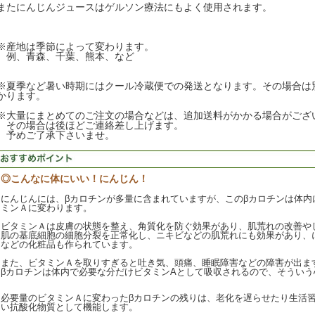
またにんじんジュースはゲルソン療法にもよく使用されます。
※産地は季節によって変わります。
例、青森、千葉、熊本、など
※夏季など暑い時期にはクール冷蔵便での発送となります。その場合は別
かります。
※大量にまとめてのご注文の場合などは、追加送料がかかる場合がござ
その場合は後ほどご連絡差し上げます。
予めご了承下さいませ。
◎こんなに体にいい！にんじん！
にんじんには、βカロチンが多量に含まれていますが、このβカロチンは体内
ミンＡに変わります。
ビタミンＡは皮膚の状態を整え、角質化を防ぐ効果があり、肌荒れの改善や
肌の基底細胞の細胞分裂を正常化し、ニキビなどの肌荒れにも効果があり、
などの化粧品も作られています。
また、ビタミンＡを取りすぎると吐き気、頭痛、睡眠障害などの障害が出ま
βカロチンは体内で必要な分だけビタミンAとして吸収されるので、そういう
必要量のビタミンＡに変わったβカロチンの残りは、老化を遅らせたり生活
い抗酸化物質として機能します。