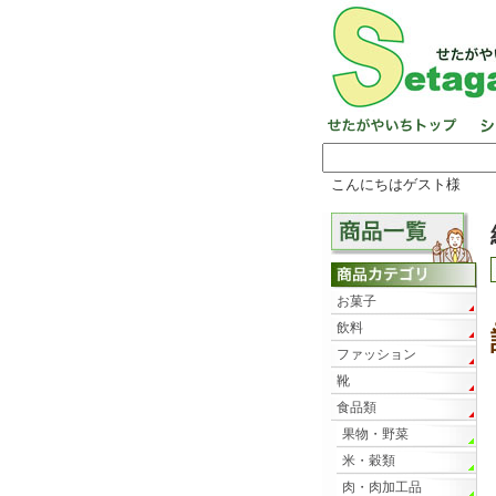
こんにちはゲスト様
お菓子
飲料
ファッション
靴
食品類
果物・野菜
米・穀類
肉・肉加工品