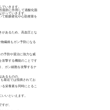
んでいきます。
性脂肪に作用して過酸化脂
ながっていきます。
いて動脈硬化や心筋梗塞を
きがあるため、高血圧とな
/食物繊維もガン予防になる
ンの予防や退治に強力な威
を攻撃する機能のことです
り、ガン細胞を攻撃するナ
はあるものの、
とも最近では指摘されてお
いる栄養素を同時にとるこ
にいいといえます。
ですが、