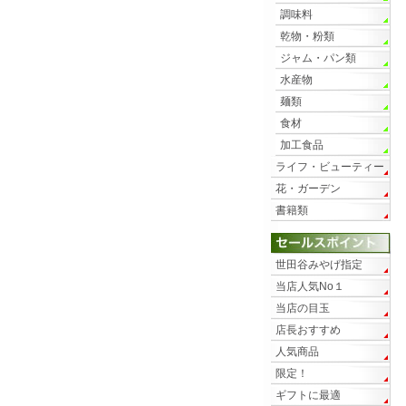
調味料
乾物・粉類
ジャム・パン類
水産物
麺類
食材
加工食品
ライフ・ビューティー
花・ガーデン
書籍類
世田谷みやげ指定
当店人気No１
当店の目玉
店長おすすめ
人気商品
限定！
ギフトに最適