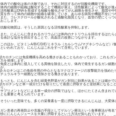
体内での酸化は体の大敵であり、それに対抗するのが抗酸化機能です。
体内の細胞や組織は酸化することで機能が衰え、活性酸素によって酸化が進
活性酸素はDNAを形成する核酸を酸化させてがん細胞を発生させ、脂質や中
質を作って体内の細胞や組織を破壊していき、あらゆる病気や機能不全につ
また、コレステロールが酸化されると過酸化脂質となり、血管の壁にくっつ
おこします。
抗酸化物質は、そうした原因となる活性酸素を抑制します。
また、にんじんに含まれるカリウムには体内のナトリウムを排出するはたら
る余計な塩分を排出することで、高血圧の改善につながります。
このほか、ビタミンA/B/C/D/E/ミネラル（カルシウム/マグネシウムなど）
といわれており、にんじんはこれをすべて含有しています。
βカロチンには免疫機構を高める働きがあることもわかっており、これもガ
力を発揮します。
免疫とは体内に侵入してくる異物を除去したり、体内で発生するるガン細胞
が、
β-カロチンはこの免疫作用の中心となるマクロファージの攻撃能力を強めた
チュラルキラー細胞など増加させる働きがあります。
もっとも、にんじんを含む緑黄色野菜がガン対抗に効果があることは確かで
βカロチンなど単一成分だけを取りだして過度に摂取すると逆効果になるこ
り、
サプリメントなどによる単一成分の摂取ではなく、ほかにたくさん含まれて
とも重要と考えられています。
そういった意味でも、多くの栄養素を一度に摂取できるにんじんは、大変体
ガン患者の再発防止や克服の手段としてゲルソン療法という食事療法が有名
特ににんじんジュースを大量に摂取するという方法が知られています。