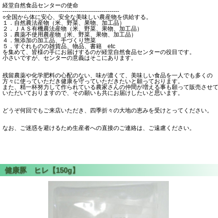
経堂自然食品センターの使命
------------------------------------------------------------
○全国から体に安心、安全な美味しい農産物を供給する。
１．自然農法産物（米、野菜、果物、加工品）
２．ＪＡＳ有機農法産物（米、野菜、果物、加工品）
３．農薬不使用農産物（米、野菜、果物、加工品）
４．無添加の加工品、手づくり惣菜
５．すぐれものの雑貨品、物品、書籍 etc
を集めて、皆様の手にお届けするのが経堂自然食品センターの役目です。
小さいですが、センターの意義はそこにあります。
残留農薬や化学肥料の心配のない、味が濃くて、美味しい食品を一人でも多くの
方々に使っていただき健康を守っていただきたいと願っております。
また、精一杯努力して作られている農家さんの仲間が増える事も願って販売させ
いただいておりますので、その願いも共にお届けしたいと思います。
どうぞ何回でもご来店いただき、四季折々の大地の恵みを受けとってください。
なお、ご迷惑を避けるため生産者への直接のご連絡は、ご遠慮ください。