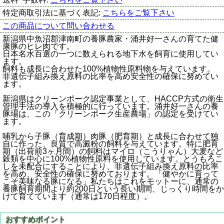
特定商取引法に基づく表記:
こちらをご覧下さい
この商品について問い合わせる
新潟県中魚沼郡津南町の養豚農家・涌井好一さんの育てた健
康豚のヒレ肉です。
日本名水百選の一つに数えられる地下水を飼育に使用してい
ます。
飼料も成長に合わせた100%植物性原料物を与えています。
非遺伝子組み換え原料の比率を高め安全性の確保に努めてい
ます。
新潟県はクリーンポーク認定事業として、HACCP方式の衛生
管理手法の導入を積極的に行っています。涌井好一さんの養
豚場は、この「クリーンポーク生産農場」の認定を受けてい
ます。
哺乳から子豚（育成期）肉豚（肥育期）と成長に合わせて独
自に作った、良質で高澱粉の飼料を与えています。特に肥育
期（出荷前3ヶ月間）の飼料はマイロ（こうりゃん）大麦など
穀類を中心に100%植物性原料を使用しています。とうもろこ
しを未配合にすることにより、非遺伝子組み換え原料の比率
を高め、安全性の確保に努めております。「健やかに育って
こそ美味なる豚になる」私たちはこれをモットーに、通常の
養豚飼育期間より約200日という長い期間、じっくり時間をか
けて育てています（通常は170日程度）。