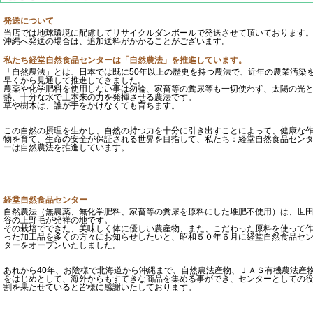
発送について
当店では地球環境に配慮してリサイクルダンボールで発送させて頂いております
沖縄へ発送の場合は、追加送料がかかることがございます。
私たち経堂自然食品センターは「自然農法」を推進しています。
「自然農法」とは、日本では既に50年以上の歴史を持つ農法で、近年の農業汚染
早くから見通して推進してきました。
農薬や化学肥料を使用しない事は勿論、家畜等の糞尿等も一切使わず、太陽の光
熱、十分な水で土本来の力を発揮させる農法です。
草や樹木は、誰が手をかけなくても育ちます。
この自然の摂理を生かし、自然の持つ力を十分に引き出すことによって、健康な
物を育て、生命の安全が保証される世界を目指して、私たち：経堂自然食品セン
ーは自然農法を推進しています。
経堂自然食品センター
自然農法（無農薬、無化学肥料、家畜等の糞尿を原料にした堆肥不使用）は、世
谷の上野毛が発祥の地です。
その栽培でできた、美味しく体に優しい農産物、また、こだわった原料を使って
った加工品を多くの方々にお知らせしたいと、昭和５０年６月に経堂自然食品セ
ターをオープンいたしました。
あれから40年、お陰様で北海道から沖縄まで、自然農法産物、ＪＡＳ有機農法産
をはじめとして、海外からもすてきな商品を集める事ができ、センターとしての
割を果たせていると皆様に感謝いたしております。