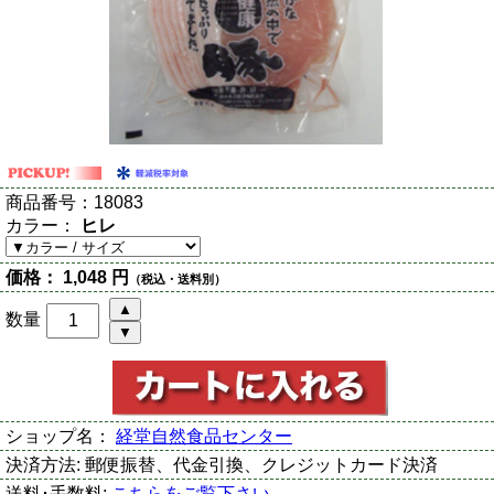
商品番号：
18083
カラー：
ヒレ
価格：
1,048 円
（税込・送料別）
数量
ショップ名：
経堂自然食品センター
決済方法:
郵便振替、代金引換、クレジットカード決済
送料･手数料:
こちらをご覧下さい