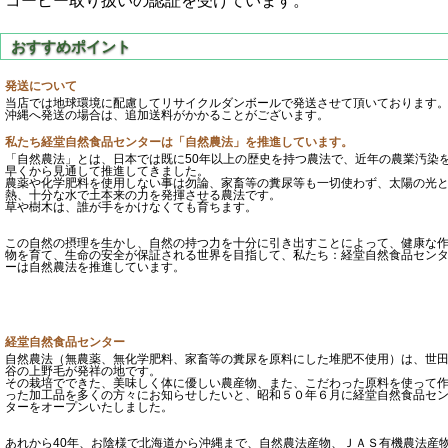
コーヒー取り扱いの認証を受けています。
発送について
当店では地球環境に配慮してリサイクルダンボールで発送させて頂いております
沖縄へ発送の場合は、追加送料がかかることがございます。
私たち経堂自然食品センターは「自然農法」を推進しています。
「自然農法」とは、日本では既に50年以上の歴史を持つ農法で、近年の農業汚染
早くから見通して推進してきました。
農薬や化学肥料を使用しない事は勿論、家畜等の糞尿等も一切使わず、太陽の光
熱、十分な水で土本来の力を発揮させる農法です。
草や樹木は、誰が手をかけなくても育ちます。
この自然の摂理を生かし、自然の持つ力を十分に引き出すことによって、健康な
物を育て、生命の安全が保証される世界を目指して、私たち：経堂自然食品セン
ーは自然農法を推進しています。
経堂自然食品センター
自然農法（無農薬、無化学肥料、家畜等の糞尿を原料にした堆肥不使用）は、世
谷の上野毛が発祥の地です。
その栽培でできた、美味しく体に優しい農産物、また、こだわった原料を使って
った加工品を多くの方々にお知らせしたいと、昭和５０年６月に経堂自然食品セ
ターをオープンいたしました。
あれから40年、お陰様で北海道から沖縄まで、自然農法産物、ＪＡＳ有機農法産