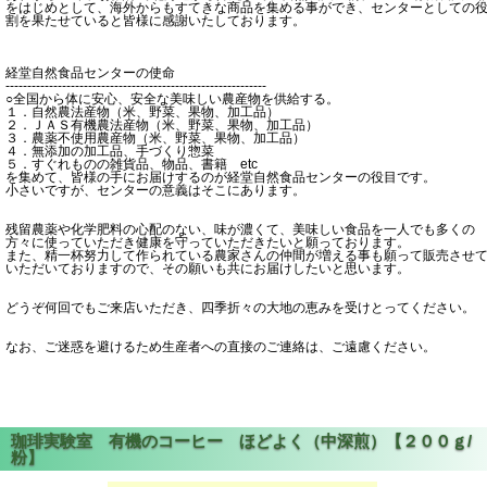
をはじめとして、海外からもすてきな商品を集める事ができ、センターとしての
割を果たせていると皆様に感謝いたしております。
経堂自然食品センターの使命
------------------------------------------------------------
○全国から体に安心、安全な美味しい農産物を供給する。
１．自然農法産物（米、野菜、果物、加工品）
２．ＪＡＳ有機農法産物（米、野菜、果物、加工品）
３．農薬不使用農産物（米、野菜、果物、加工品）
４．無添加の加工品、手づくり惣菜
５．すぐれものの雑貨品、物品、書籍 etc
を集めて、皆様の手にお届けするのが経堂自然食品センターの役目です。
小さいですが、センターの意義はそこにあります。
残留農薬や化学肥料の心配のない、味が濃くて、美味しい食品を一人でも多くの
方々に使っていただき健康を守っていただきたいと願っております。
また、精一杯努力して作られている農家さんの仲間が増える事も願って販売させ
いただいておりますので、その願いも共にお届けしたいと思います。
どうぞ何回でもご来店いただき、四季折々の大地の恵みを受けとってください。
なお、ご迷惑を避けるため生産者への直接のご連絡は、ご遠慮ください。