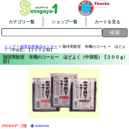
カテゴリ一覧
ショップ一覧
カートを見る
トップ
>
経堂自然食品センター
> 珈琲実験室 有機のコーヒー ほどよ
く（中深煎）【２００ｇ/粉】