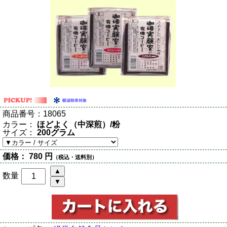
商品番号：
18065
カラー：
ほどよく（中深煎）/粉
サイズ：
200グラム
価格：
780 円
（税込・送料別）
数量