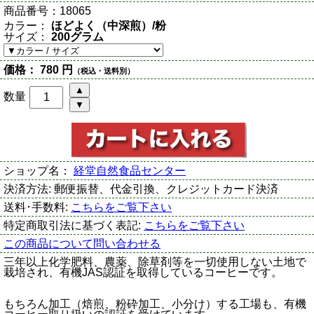
商品番号：
18065
カラー：
ほどよく（中深煎）/粉
サイズ：
200グラム
価格：
780 円
（税込・送料別）
数量
ショップ名：
経堂自然食品センター
決済方法:
郵便振替、代金引換、クレジットカード決済
送料･手数料:
こちらをご覧下さい
特定商取引法に基づく表記:
こちらをご覧下さい
この商品について問い合わせる
三年以上化学肥料、農薬、除草剤等を一切使用しない土地で
栽培され、有機JAS認証を取得しているコーヒーです。
もちろん加工（焙煎、粉砕加工、小分け）する工場も、有機