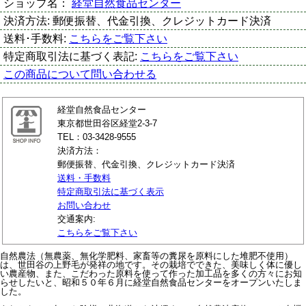
ショップ名：
経堂自然食品センター
決済方法:
郵便振替、代金引換、クレジットカード決済
送料･手数料:
こちらをご覧下さい
特定商取引法に基づく表記:
こちらをご覧下さい
この商品について問い合わせる
経堂自然食品センター
東京都世田谷区経堂2-3-7
TEL：03-3428-9555
決済方法：
郵便振替、代金引換、クレジットカード決済
送料・手数料
特定商取引法に基づく表示
お問い合わせ
交通案内:
こちらをご覧下さい
自然農法（無農薬、無化学肥料、家畜等の糞尿を原料にした堆肥不使用）
は、世田谷の上野毛が発祥の地です。その栽培でできた、美味しく体に優し
い農産物、また、こだわった原料を使って作った加工品を多くの方々にお知
らせしたいと、昭和５０年６月に経堂自然食品センターをオープンいたしま
した。