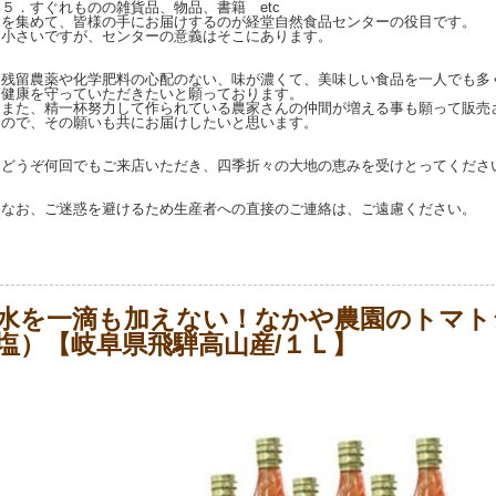
５．すぐれものの雑貨品、物品、書籍 etc
を集めて、皆様の手にお届けするのが経堂自然食品センターの役目です。
小さいですが、センターの意義はそこにあります。
残留農薬や化学肥料の心配のない、味が濃くて、美味しい食品を一人でも多
健康を守っていただきたいと願っております。
また、精一杯努力して作られている農家さんの仲間が増える事も願って販売
ので、その願いも共にお届けしたいと思います。
どうぞ何回でもご来店いただき、四季折々の大地の恵みを受けとってくださ
なお、ご迷惑を避けるため生産者への直接のご連絡は、ご遠慮ください。
水を一滴も加えない！なかや農園のトマト
塩）【岐阜県飛騨高山産/１Ｌ】