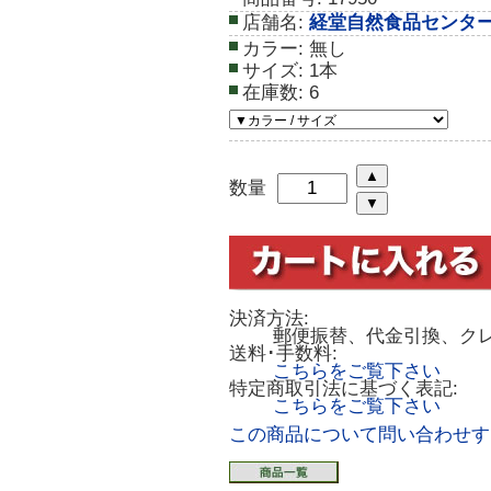
店舗名:
経堂自然食品センタ
カラー:
無し
サイズ:
1本
在庫数:
6
数量
決済方法:
郵便振替、代金引換、ク
送料･手数料:
こちらをご覧下さい
特定商取引法に基づく表記:
こちらをご覧下さい
この商品について問い合わせす