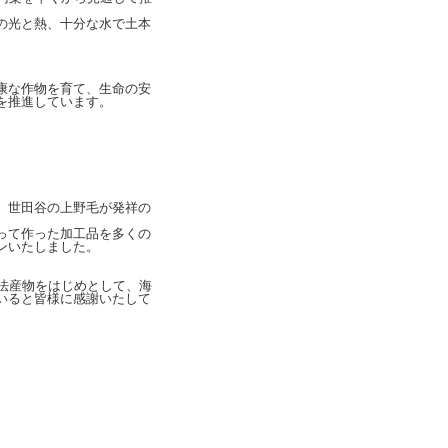
の光と熱、十分な水で土本
康な作物を育て、生命の安
を推進しています。
、世田谷の上野毛が発祥の
って作った加工品を多くの
ンいたしました。
法産物をはじめとして、海
いると皆様に感謝いたして