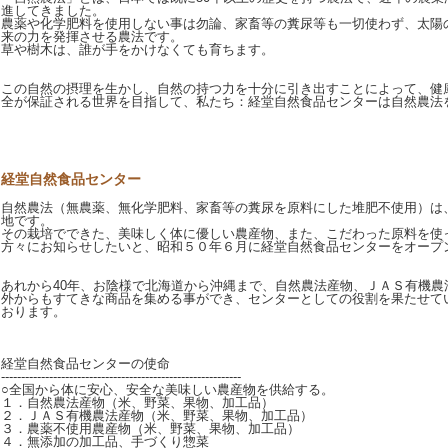
進してきました。
農薬や化学肥料を使用しない事は勿論、家畜等の糞尿等も一切使わず、太陽
来の力を発揮させる農法です。
草や樹木は、誰が手をかけなくても育ちます。
この自然の摂理を生かし、自然の持つ力を十分に引き出すことによって、健
全が保証される世界を目指して、私たち：経堂自然食品センターは自然農法
経堂自然食品センター
自然農法（無農薬、無化学肥料、家畜等の糞尿を原料にした堆肥不使用）は
地です。
その栽培でできた、美味しく体に優しい農産物、また、こだわった原料を使
方々にお知らせしたいと、昭和５０年６月に経堂自然食品センターをオープ
あれから40年、お陰様で北海道から沖縄まで、自然農法産物、ＪＡＳ有機農
外からもすてきな商品を集める事ができ、センターとしての役割を果たせて
おります。
経堂自然食品センターの使命
------------------------------------------------------------
○全国から体に安心、安全な美味しい農産物を供給する。
１．自然農法産物（米、野菜、果物、加工品）
２．ＪＡＳ有機農法産物（米、野菜、果物、加工品）
３．農薬不使用農産物（米、野菜、果物、加工品）
４．無添加の加工品、手づくり惣菜