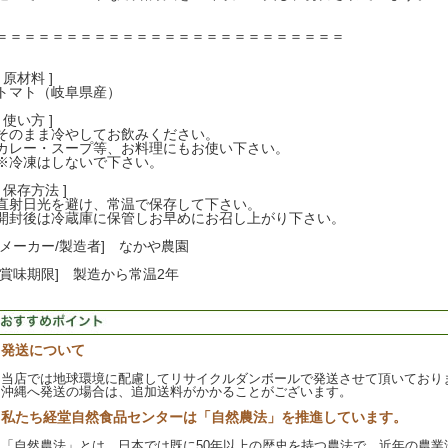
＝＝＝＝＝＝＝＝＝＝＝＝＝＝＝＝＝＝＝＝＝＝＝＝＝
[ 原材料 ]
トマト（岐阜県産）
[ 使い方 ]
そのまま冷やしてお飲みください。
カレー・スープ等、お料理にもお使い下さい。
※冷凍はしないで下さい。
[ 保存方法 ]
直射日光を避け、常温で保存して下さい。
開封後は冷蔵庫に保管しお早めにお召し上がり下さい。
[メーカー/製造者] なかや農園
[賞味期限] 製造から常温2年
発送について
当店では地球環境に配慮してリサイクルダンボールで発送させて頂いており
沖縄へ発送の場合は、追加送料がかかることがございます。
私たち経堂自然食品センターは「自然農法」を推進しています。
「自然農法」とは、日本では既に50年以上の歴史を持つ農法で、近年の農業