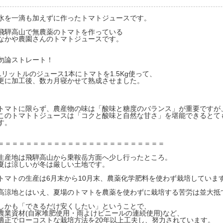
水を一滴も加えずに作ったトマトジュースです。
飛騨高山で無農薬のトマトを作っている
なかや農園さんのトマトジュースです。
勿論ストレート！
1リットルのジュース1本にトマトを1.5Kg使って、
更に加工後、数カ月寝かせて熟成させました。
トマトに限らず、農産物の味は「酸味と糖度のバランス」が重要ですが
このトマトトジュースは「コクと酸味と自然な甘さ」を堪能できるとて
す。
＝＝＝＝＝＝＝＝＝＝＝＝＝＝＝＝＝＝＝＝＝＝＝＝
生産地は飛騨高山から乗鞍岳方面へ少し行ったところ。
夏は涼しいが冬は厳しい土地です。
トマトの生産は6月末から10月末、農薬化学肥料を使わず栽培していま
高涼地とはいえ、夏場のトマトを農薬を使わずに栽培する苦労は並大抵
しかも「できるだけ安くしたい」ということで、
農業資材(自家堆肥使用・雨よけビニールの連続使用)など、
適正でローコストな栽培方法を20年以上工夫し、努力されています。