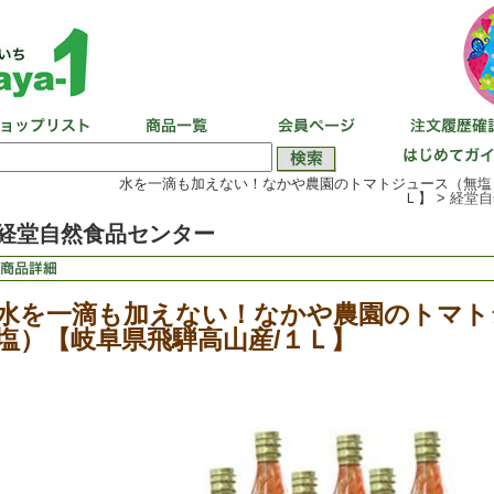
水を一滴も加えない！なかや農園のトマトジュース（無塩
Ｌ】 >
経堂自
経堂自然食品センター
水を一滴も加えない！なかや農園のトマト
塩）【岐阜県飛騨高山産/１Ｌ】