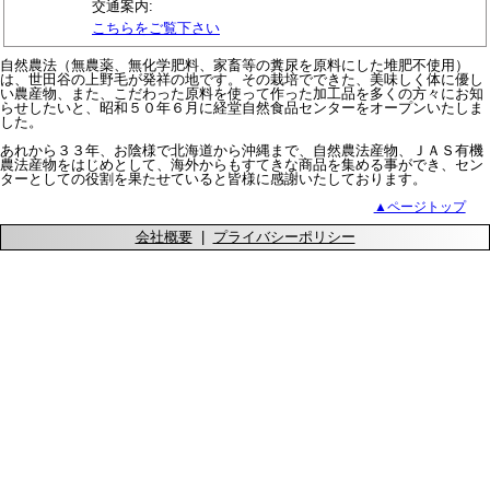
交通案内:
こちらをご覧下さい
自然農法（無農薬、無化学肥料、家畜等の糞尿を原料にした堆肥不使用）
は、世田谷の上野毛が発祥の地です。その栽培でできた、美味しく体に優し
い農産物、また、こだわった原料を使って作った加工品を多くの方々にお知
らせしたいと、昭和５０年６月に経堂自然食品センターをオープンいたしま
した。
あれから３３年、お陰様で北海道から沖縄まで、自然農法産物、ＪＡＳ有機
農法産物をはじめとして、海外からもすてきな商品を集める事ができ、セン
ターとしての役割を果たせていると皆様に感謝いたしております。
▲ページトップ
会社概要
|
プライバシーポリシー