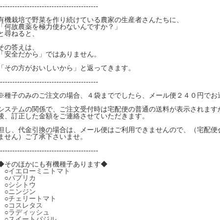
----------------------------------------
有機栽培で野菜を作り続けている農家の生産者さんたちに、
「何故農薬を極力使わないんですか？」
と尋ねると、
その答えは、
「安全だから」ではありません。
「その方がおいしいから」と返ってきます。
----------------------------------------
※種子のみのご注文の場合、４袋まででしたら、メール便２４０円でお
システムの関係で、ご注文受付時は宅配便の普通の送料が表示されます
後、訂正した金額をご連絡させていただきます。
但し、代金引換の場合は、メール便はご利用できませんので、（宅配便
ません）ご了承下さいませ。
----------------------------------------
◆そのほかにも有機種子あります◆
○
イエローミニトマト
○
パプリカ
○
シシトウ
○
ニンジン
○
チェリートマト
○
コスレタス
○
ラディッシュ
○
スイートバジル