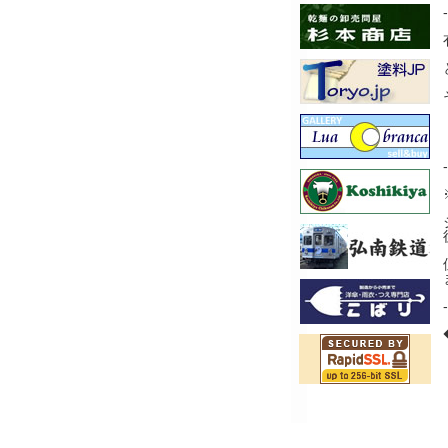
-
-
-