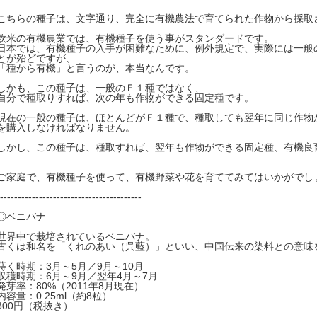
こちらの種子は、文字通り、完全に有機農法で育てられた作物から採取
欧米の有機農業では、有機種子を使う事がスタンダードです。
日本では、有機種子の入手が困難なために、例外規定で、実際には一般
とが殆どですが、
「種から有機」と言うのが、本当なんです。
しかも、この種子は、一般のＦ１種ではなく、
自分で種取りすれば、次の年も作物ができる固定種です。
現在の一般の種子は、ほとんどがＦ１種で、種取しても翌年に同じ作物
を購入しなければなりません。
しかし、この種子は、種取すれば、翌年も作物ができる固定種、有機良
ご家庭で、有機種子を使って、有機野菜や花を育ててみてはいかがでし
----------------------------------------
◎ベニバナ
世界中で栽培されているベニバナ。
古くは和名を「くれのあい（呉藍）」といい、中国伝来の染料との意味
蒔く時期：3月～5月／9月～10月
収穫時期：6月～9月／翌年4月～7月
発芽率：80%（2011年8月現在）
内容量：0.25ml（約8粒）
300円（税抜き）