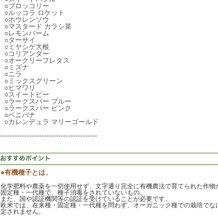
○
ブロッコリー
○
ルッコラ ロケット
○
ホウレンソウ
○
マスタード カラシ菜
○
レモンバーム
○
ターサイ
○
ミヤシゲ大根
○
コリアンダー
○
オークリーフレタス
○
ミズナ
○
ニラ
○
ミックスグリーン
○
ヒマワリ
○
スイートピー
○
ラークスパー ブルー
○
ラークスパー ピンク
○
ベニバナ
○
カレンデュラ マリーゴールド
----------------------------------------
●有機種子とは、
化学肥料や農薬を一切使用せず、文字通り完全に有機農法で育てられた作物
固定種・一代種で、種子消毒をされていないもの。
また、国や認証機関等の認証を受けていることが必要です。
欧米では、在来種・固定種・一代種を問わず、オーガニック種での栽培でな
定されません。