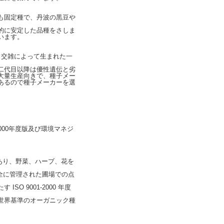
も固定種で、丹波の黒豆や
的に安定した品種をさしま
います。
もいい、交雑によって生まれた一
二代目以降は優性遺伝と劣
大量生産向きで、種子メー
あるので種子メーカーを選
000年度版及び環境マネジ
。
であり、野菜、ハーブ、花を
全に管理された圃場での点
 9001-2000 年度
世界基準のオーガニック種