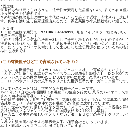
○固定種
何世代も作り続けられるうちに遺伝性が安定した品種をいい、多くの在来種
小豆等がその代表例です。
その地域の気候風土の中で何世代にもわたって絶えず選抜・淘汰され、遺伝
す。何年も繰り返し自家採種出来るので、家庭菜園や小規模栽培にい適して
○Ｆ１種
Ｆ１種は生物学用語でFirst Filial Generation。別名ハイブリッド種と
代目の子を意味します。
このＦ１種はメンデルの法則を利用して優秀な種を作りだしたものですが、
性遺伝が現れたり、掛け合わせた遺伝を受け継いだりと種が安定しません。
カーによってはバイオ技術によって生み出した遺伝資源を使っているものも
ぶ目も必要です。
●この有機種子はどこで育成されているの？
こちらの有機種子は、イスラエルの「ジェネシス社」で育成されています。
世界でも特に厳しい規準を定めたイスラエル農務省に認証され、ISO 9001-2
メントシステムの国際規格ISO 14001で厳格に育成・管理されています。
ヨーロッパやアメリカの規準もクリアした世界基準のオーガニック種子です
ジェネシスシード社は、世界的な有機種子メーカーです。
1983 年より自社の有機圃場で有機種子の生産を始めた 業界のパイオニア
すべて自社栽培育種しています。
その研究･開発力は世界でも有数で、花粉を運ぶ昆虫が少ない砂漠地帯の 完
滴栽培により、過酷な要件での有機種子の 育種に成功しています。
また、世界でも特に厳しい規準を定めたイスラエルのオーガニック規格を満たす ISO
版及び環境マネジメントシステムの国際規格ISO 14001 も取得。
オーガニック規格の厳しいアメリカやカナダ、ＥＵなどの基準もクリアした
子です。
世界２０数カ国へ輸出する業界最大手の種子会社となっています。
本社・圃場ともイスラエルに拠点を置いています。