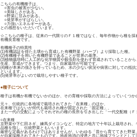
こちらの有機種子は、
○害虫の被害が少ない。
○美味しさがある。
○野菜に甘みがある。
○発芽率がすばらしい。
○力強いエネルギーがある。
との感想をいただいています。
☆こちらの種子は、従来の一代限りのＦ１種ではなく、毎年作物から種を採
有機良育種です。
有機種子の特異性
(1)有機認証を得た土壌から育成した有機野菜（ハーブ）より採取した種。
(2)有機種子を用いた有機野菜であることが世界の基準。
(3)植物栽培時に人工的な化学物質や殺虫剤を使わず育成されていることか
生産、育成ができます。つまり、自家栽培が可能です。
(4)種が本来の強さを持っているため、水の少ない状況や病害に対しての抵
といえます。
(5)発芽率がよいので栽培しやすい種子です。
●種子について
種子は有機か有機でないかのほか、その育種や採取の方法によっていくつか
元々、伝統的に各地域で栽培されてきた「在来種」のほか、
在来種ではないが何代も栽培され種が固定された「固定種」、
また一代の交配によってそれぞれの種の長所を引き出した「一代交配種（Ｆ
○在来種
京野菜や下仁田ネギ、練馬ダイコンなど、特定の地方で十年以上栽培され、
品種を指し、伝統野菜ともいいます。
厳密な定義があるわけではありませんが、いわゆる「昔から育ててきた野菜
が自家採種されてきたものです。地産地消の浸透と共に地域ブランドとして