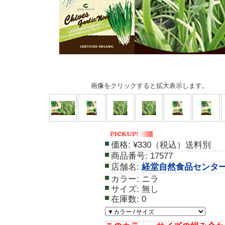
画像をクリックすると拡大表示します。
価格:
¥330（税込）送料別
商品番号:
17577
店舗名:
経堂自然食品センタ
カラー:
ニラ
サイズ:
無し
在庫数:
0