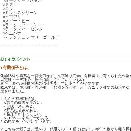
○
オークリーフレタス
○
ミズナ
○
ニラ
○
ミックスグリーン
○
ヒマワリ
○
スイートピー
○
ラークスパー ブルー
○
ラークスパー ピンク
○
ベニバナ
○
カレンデュラ マリーゴールド
----------------------------------------
●有機種子とは、
化学肥料や農薬を一切使用せず、文字通り完全に有機農法で育てられた作物
固定種・一代種で、種子消毒をされていないもの。
また、国や認証機関等の認証を受けていることが必要です。
欧米では、在来種・固定種・一代種を問わず、オーガニック種での栽培でな
定されません。
こちらの有機種子は、
○害虫の被害が少ない。
○美味しさがある。
○野菜に甘みがある。
○発芽率がすばらしい。
○力強いエネルギーがある。
との感想をいただいています。
☆こちらの種子は、従来の一代限りのＦ１種ではなく、毎年作物から種を採