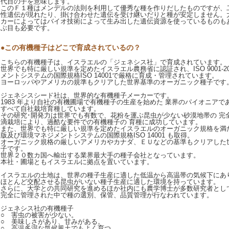
代目の子を意味します。
このＦ１種はメンデルの法則を利用して優秀な種を作りだしたものですが、
性遺伝が現れたり、掛け合わせた遺伝を受け継いだりと種が安定しません。
カーによってはバイオ技術によって生み出した遺伝資源を使っているものも
ぶ目も必要です。
●この有機種子はどこで育成されているの？
こちらの有機種子は、イスラエルの「ジェネシス社」で育成されています。
世界でも特に厳しい規準を定めたイスラエル農務省に認証され、ISO 9001-2
メントシステムの国際規格ISO 14001で厳格に育成・管理されています。
ヨーロッパやアメリカの規準もクリアした世界基準のオーガニック種子です
ジェネシスシード社は、世界的な有機種子メーカーです。
1983 年より自社の有機圃場で有機種子の生産を始めた 業界のパイオニア
すべて自社栽培育種しています。
その研究･開発力は世界でも有数で、花粉を運ぶ昆虫が少ない砂漠地帯の 完
滴栽培により、過酷な要件での有機種子の 育種に成功しています。
また、世界でも特に厳しい規準を定めたイスラエルのオーガニック規格を満たす ISO
版及び環境マネジメントシステムの国際規格ISO 14001 も取得。
オーガニック規格の厳しいアメリカやカナダ、ＥＵなどの基準もクリアした
子です。
世界２０数カ国へ輸出する業界最大手の種子会社となっています。
本社・圃場ともイスラエルに拠点を置いています。
イスラエルの土地は、世界の種子生産に適した低温から高温帯の気候下にあ
ほとんど交配させる昆虫がいない種子生産に適した環境を持っています。
さらに、大学との共同研究を進めるほか社内にも農学博士が多数研究者とし
完全に管理された中で種の選別、保管、品質管理が行なわれています。
ジェネシス社の有機種子
○ 害虫の被害が少ない。
○ 美味しさがあり、甘みがある。
○ 高温多湿な気候風土でもよく育つ。