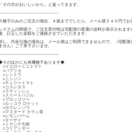
「その方がおいしいから」と返ってきます。
----------------------------------------
※種子のみのご注文の場合、４袋まででしたら、メール便２４０円でお
システムの関係で、ご注文受付時は宅配便の普通の送料が表示されます
後、訂正した金額をご連絡させていただきます。
但し、代金引換の場合は、メール便はご利用できませんので、（宅配便
ません）ご了承下さいませ。
----------------------------------------
◆そのほかにも有機種子あります◆
○
イエローミニトマト
○
パプリカ
○
シシトウ
○
ニンジン
○
チェリートマト
○
コスレタス
○
ラディッシュ
○
スイートバジル
○
ブロッコリー
○
ルッコラ ロケット
○
ホウレンソウ
○
マスタード カラシ菜
○
レモンバーム
○
ターサイ
○
ミヤシゲ大根
○
コリアンダー