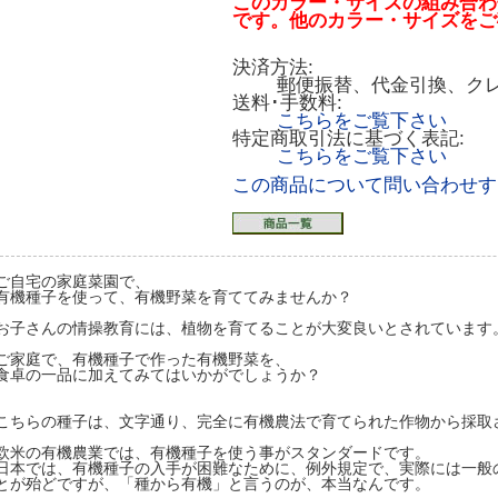
このカラー・サイズの組み合わ
です。他のカラー・サイズをご
決済方法:
郵便振替、代金引換、ク
送料･手数料:
こちらをご覧下さい
特定商取引法に基づく表記:
こちらをご覧下さい
この商品について問い合わせす
ご自宅の家庭菜園で、
有機種子を使って、有機野菜を育ててみませんか？
お子さんの情操教育には、植物を育てることが大変良いとされています
ご家庭で、有機種子で作った有機野菜を、
食卓の一品に加えてみてはいかがでしょうか？
こちらの種子は、文字通り、完全に有機農法で育てられた作物から採取
欧米の有機農業では、有機種子を使う事がスタンダードです。
日本では、有機種子の入手が困難なために、例外規定で、実際には一般
とが殆どですが、「種から有機」と言うのが、本当なんです。