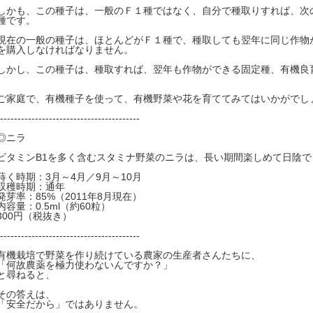
しかも、この種子は、一般のＦ１種ではなく、自分で種取りすれば、次
種です。
現在の一般の種子は、ほとんどがＦ１種で、種取しても翌年に同じ作物
を購入しなければなりません。
しかし、この種子は、種取すれば、翌年も作物ができる固定種、有機良
ご家庭で、有機種子を使って、有機野菜や花を育ててみてはいかがでし
----------------------------------------
◎ニラ
ビタミンB1を多く含むスタミナ野菜のニラは、長い期間楽しめて日陰で
蒔く時期：3月～4月／9月～10月
収穫時期：通年
発芽率：85%（2011年8月現在）
内容量：0.5ml（約60粒）
300円（税抜き）
----------------------------------------
有機栽培で野菜を作り続けている農家の生産者さんたちに、
「何故農薬を極力使わないんですか？」
と尋ねると、
その答えは、
「安全だから」ではありません。