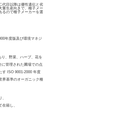
二代目以降は優性遺伝と劣
大量生産向きで、種子メー
あるので種子メーカーを選
000年度版及び環境マネジ
。
であり、野菜、ハーブ、花を
全に管理された圃場での点
 9001-2000 年度
世界基準のオーガニック種
り、
て在籍し、