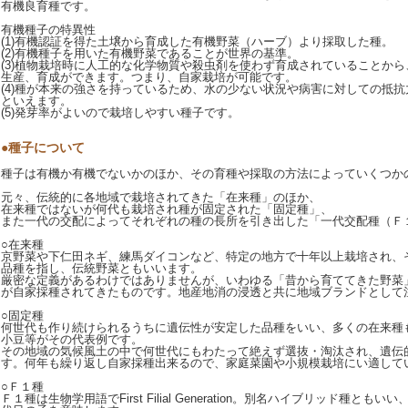
有機良育種です。
有機種子の特異性
(1)有機認証を得た土壌から育成した有機野菜（ハーブ）より採取した種。
(2)有機種子を用いた有機野菜であることが世界の基準。
(3)植物栽培時に人工的な化学物質や殺虫剤を使わず育成されていることか
生産、育成ができます。つまり、自家栽培が可能です。
(4)種が本来の強さを持っているため、水の少ない状況や病害に対しての抵
といえます。
(5)発芽率がよいので栽培しやすい種子です。
●種子について
種子は有機か有機でないかのほか、その育種や採取の方法によっていくつか
元々、伝統的に各地域で栽培されてきた「在来種」のほか、
在来種ではないが何代も栽培され種が固定された「固定種」、
また一代の交配によってそれぞれの種の長所を引き出した「一代交配種（Ｆ
○在来種
京野菜や下仁田ネギ、練馬ダイコンなど、特定の地方で十年以上栽培され、
品種を指し、伝統野菜ともいいます。
厳密な定義があるわけではありませんが、いわゆる「昔から育ててきた野菜
が自家採種されてきたものです。地産地消の浸透と共に地域ブランドとして
○固定種
何世代も作り続けられるうちに遺伝性が安定した品種をいい、多くの在来種
小豆等がその代表例です。
その地域の気候風土の中で何世代にもわたって絶えず選抜・淘汰され、遺伝
す。何年も繰り返し自家採種出来るので、家庭菜園や小規模栽培にい適して
○Ｆ１種
Ｆ１種は生物学用語でFirst Filial Generation。別名ハイブリッド種と