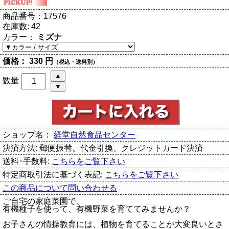
商品番号：
17576
在庫数:
42
カラー：
ミズナ
価格：
330 円
（税込・送料別）
数量
ショップ名：
経堂自然食品センター
決済方法:
郵便振替、代金引換、クレジットカード決済
送料･手数料:
こちらをご覧下さい
特定商取引法に基づく表記:
こちらをご覧下さい
この商品について問い合わせる
ご自宅の家庭菜園で、
有機種子を使って、有機野菜を育ててみませんか？
お子さんの情操教育には、植物を育てることが大変良いとさ