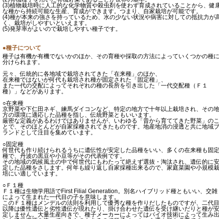
(3)植物栽培時に人工的な化学物質や殺虫剤を使わず育成されていることから、健
な種から持続可能な生産、育成ができます。つまり、自家栽培が可能です。
(4)種が本来の強さを持っているため、水の少ない状況や病害に対しての抵抗力が
く、栽培がしやすいといえます。
(5)発芽率がよいので栽培しやすい種子です。
●種子について
種子は有機か有機でないかのほか、その育種や採取の方法によっていくつかの種
分けられます。
元々、伝統的に各地域で栽培されてきた「在来種」のほか、
在来種ではないが何代も栽培され種が固定された「固定種」、
また一代の交配によってそれぞれの種の長所を引き出した「一代交配種（Ｆ１
種）」などがあります。
○在来種
京野菜や下仁田ネギ、練馬ダイコンなど、特定の地方で十年以上栽培され、その
方の環境に適応した品種を指し、伝統野菜ともいいます。
厳密な定義があるわけではありませんが、いわゆる「昔から育ててきた野菜」の
とで、そのほとんどが自家採種されてきたものです。地産地消の浸透と共に地域
ランドとして注目を集めています。
○固定種
何世代も作り続けられるうちに遺伝性が安定した品種をいい、多くの在来種も固
種で、丹波の黒豆や小豆等がその代表例です。
その地域の気候風土の中で何世代にもわたって絶えず選抜・淘汰され、遺伝的に
定した品種をさします。何年も繰り返し自家採種出来るので、家庭菜園や小規模
培にい適しています。
○Ｆ１種
Ｆ１種は生物学用語でFirst Filial Generation。別名ハイブリッド種ともいい、交雑
によって生まれた一代目の子を意味します。
このＦ１種はメンデルの法則を利用して優秀な種を作りだしたものですが、二代
以降は優性遺伝と劣性遺伝が現れたり、掛け合わせた遺伝を受け継いだりと種が
定しません。大量生産向きで、種子メーカーによってはバイオ技術によって生み