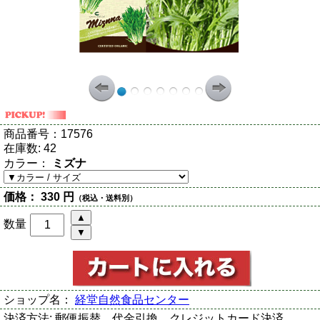
商品番号：
17576
在庫数:
42
カラー：
ミズナ
価格：
330 円
（税込・送料別）
数量
ショップ名：
経堂自然食品センター
決済方法:
郵便振替、代金引換、クレジットカード決済