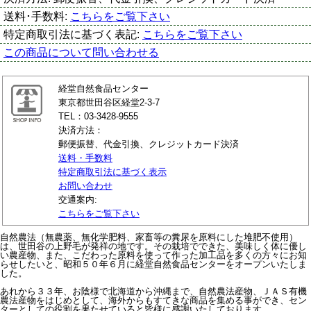
送料･手数料:
こちらをご覧下さい
特定商取引法に基づく表記:
こちらをご覧下さい
この商品について問い合わせる
経堂自然食品センター
東京都世田谷区経堂2-3-7
TEL：03-3428-9555
決済方法：
郵便振替、代金引換、クレジットカード決済
送料・手数料
特定商取引法に基づく表示
お問い合わせ
交通案内:
こちらをご覧下さい
自然農法（無農薬、無化学肥料、家畜等の糞尿を原料にした堆肥不使用）
は、世田谷の上野毛が発祥の地です。その栽培でできた、美味しく体に優し
い農産物、また、こだわった原料を使って作った加工品を多くの方々にお知
らせしたいと、昭和５０年６月に経堂自然食品センターをオープンいたしま
した。
あれから３３年、お陰様で北海道から沖縄まで、自然農法産物、ＪＡＳ有機
農法産物をはじめとして、海外からもすてきな商品を集める事ができ、セン
ターとしての役割を果たせていると皆様に感謝いたしております。