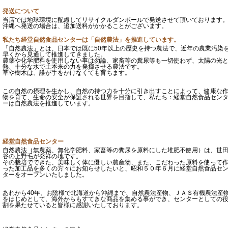
発送について
当店では地球環境に配慮してリサイクルダンボールで発送させて頂いております
沖縄へ発送の場合は、追加送料がかかることがございます。
私たち経堂自然食品センターは「自然農法」を推進しています。
「自然農法」とは、日本では既に50年以上の歴史を持つ農法で、近年の農業汚染
早くから見通して推進してきました。
農薬や化学肥料を使用しない事は勿論、家畜等の糞尿等も一切使わず、太陽の光
熱、十分な水で土本来の力を発揮させる農法です。
草や樹木は、誰が手をかけなくても育ちます。
この自然の摂理を生かし、自然の持つ力を十分に引き出すことによって、健康な
物を育て、生命の安全が保証される世界を目指して、私たち：経堂自然食品セン
ーは自然農法を推進しています。
経堂自然食品センター
自然農法（無農薬、無化学肥料、家畜等の糞尿を原料にした堆肥不使用）は、世
谷の上野毛が発祥の地です。
その栽培でできた、美味しく体に優しい農産物、また、こだわった原料を使って
った加工品を多くの方々にお知らせしたいと、昭和５０年６月に経堂自然食品セ
ターをオープンいたしました。
あれから40年、お陰様で北海道から沖縄まで、自然農法産物、ＪＡＳ有機農法産
をはじめとして、海外からもすてきな商品を集める事ができ、センターとしての
割を果たせていると皆様に感謝いたしております。