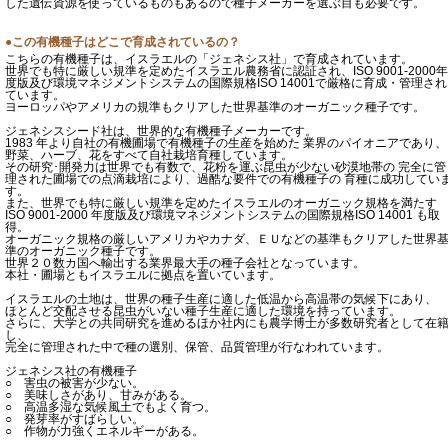
した遺伝資源を使っているものもあるので種子メーカーを選ぶ目も必要です。
●この有機種子はどこで育成されているの？
こちらの有機種子は、イスラエルの「ジェネシス社」で育成されています。
世界でも特に厳しい規準を定めたイスラエル農務省に認証され、ISO 9001-2000年
度版及び環境マネジメントシステムの国際規格ISO 14001で厳格に育成・管理され
ています。
ヨーロッパやアメリカの規準もクリアした世界基準のオーガニック種子です。
ジェネシスシード社は、世界的な有機種子メーカーです。
1983 年より自社の有機圃場で有機種子の生産を始めた 業界のパイオニアであり、
野菜、ハーブ、花をすべて自社栽培育種しています。
その研究･開発力は世界でも有数で、花粉を運ぶ昆虫が少ない砂漠地帯の 完全に管
理された圃場での点滴栽培により、過酷な要件での有機種子の 育種に成功してい
す。
また、世界でも特に厳しい規準を定めたイスラエルのオーガニック規格を満たす
ISO 9001-2000 年度版及び環境マネジメントシステムの国際規格ISO 14001 も取
得。
オーガニック規格の厳しいアメリカやカナダ、ＥＵなどの基準もクリアした世界
準のオーガニック種子です。
世界２０数カ国へ輸出する業界最大手の種子会社となっています。
本社・圃場ともイスラエルに拠点を置いています。
イスラエルの土地は、世界の種子生産に適した低温から高温帯の気候下にあり、
ほとんど交配させる昆虫がいない種子生産に適した環境を持っています。
さらに、大学との共同研究を進めるほか社内にも農学博士が多数研究者として在
し、
完全に管理された中で種の選別、保管、品質管理が行なわれています。
ジェネシス社の有機種子
○ 害虫の被害が少ない。
○ 美味しさがあり、甘みがある。
○ 高温多湿な気候風土でもよく育つ。
○ 発芽率がすばらしい。
○ 作物が力強くエネルギーがある。