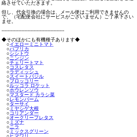
絡させていただきます。
但し、代金引換の場合は、メール便はご利用できませんの
で、（宅配便会社にサービスがございません）ご了承下さい
ませ。
-----------------------------------------
◆そのほかにも有機種子あります◆
○
イエローミニトマト
○
パプリカ
○
シシトウ
○
ニンジン
○
チェリートマト
○
コスレタス
○
ラディッシュ
○
スイートバジル
○
ブロッコリー
○
ルッコラ ロケット
○
ホウレンソウ
○
マスタード カラシ菜
○
レモンバーム
○
ターサイ
○
ミヤシゲ大根
○
コリアンダー
○
オークリーフレタス
○
ミズナ
○
ニラ
○
ミックスグリーン
○
ヒマワリ