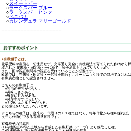
○
スイートピー
○
ラークスパー ブルー
○
ラークスパー ピンク
○
ベニバナ
○
カレンデュラ マリーゴールド
-----------------------------------------
●有機種子とは、
化学肥料や農薬を一切使用せず、文字通り完全に有機農法で育てられた作物から
取された 在来種・固定種・一代種で、種子消毒をされていないもの。
また、国や認証機関等の認証を受けていることが必要です。
欧米では、在来種・固定種・一代種を問わず、オーガニック種での栽培でなけれ
有機農産物として認定されません。
こちらの有機種子は、
○害虫の被害が少ない。
○美味しさがある。
○野菜に甘みがある。
○発芽率がすばらしい。
○力強いエネルギーがある。
との感想をいただいています。
☆こちらの種子は、従来の一代限りのＦ１種ではなく、毎年作物から種を採れば
次年も作物ができる有機良育種です。
有機種子の特異性
(1)有機認証を得た土壌から育成した有機野菜（ハーブ）より採取した種。
(2)有機種子を用いた有機野菜であることが世界の基準。