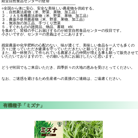
経堂自然食品センターの使命
------------------------------------------------------------
○全国から体に安心、安全な美味しい農産物を供給する。
１．自然農法産物（米、野菜、果物、加工品）
２．ＪＡＳ有機農法産物（米、野菜、果物、加工品）
３．農薬不使用農産物（米、野菜、果物、加工品）
４．無添加の加工品、手づくり惣菜
５．すぐれものの雑貨品、物品、書籍 etc
を集めて、皆様の手にお届けするのが経堂自然食品センターの役目です。
小さいですが、センターの意義はそこにあります。
残留農薬や化学肥料の心配のない、味が濃くて、美味しい食品を一人でも多くの
方々に使っていただき健康を守っていただきたいと願っております。
また、精一杯努力して作られている農家さんの仲間が増える事も願って販売させ
いただいておりますので、その願いも共にお届けしたいと思います。
どうぞ何回でもご来店いただき、四季折々の大地の恵みを受けとってください。
なお、ご迷惑を避けるため生産者への直接のご連絡は、ご遠慮ください。