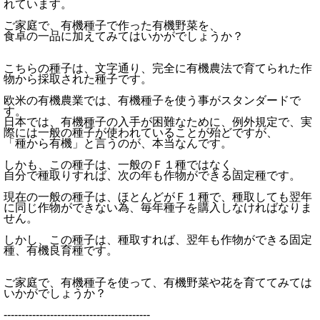
れています。
ご家庭で、有機種子で作った有機野菜を、
食卓の一品に加えてみてはいかがでしょうか？
こちらの種子は、文字通り、完全に有機農法で育てられた作
物から採取された種子です。
欧米の有機農業では、有機種子を使う事がスタンダードで
す。
日本では、有機種子の入手が困難なために、例外規定で、実
際には一般の種子が使われていることが殆どですが、
「種から有機」と言うのが、本当なんです。
しかも、この種子は、一般のＦ１種ではなく、
自分で種取りすれば、次の年も作物ができる固定種です。
現在の一般の種子は、ほとんどがＦ１種で、種取しても翌年
に同じ作物ができない為、毎年種子を購入しなければなりま
せん。
しかし、この種子は、種取すれば、翌年も作物ができる固定
種、有機良育種です。
ご家庭で、有機種子を使って、有機野菜や花を育ててみては
いかがでしょうか？
-----------------------------------------