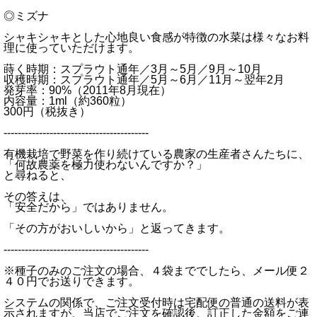
◎ミズナ
シャキシャキとした心地良い食感が特徴の水菜は様々なお料
理に使っていただけます。
蒔く時期：スプラウト通年／3月～5月／9月～10月
収穫時期：スプラウト通年／5月～6月／11月～翌年2月
発芽率：90%（2011年8月現在）
内容量：1ml（約360粒）
300円（税抜き）
-----------------------------------------
有機栽培で野菜を作り続けている農家の生産者さんたちに、
「何故農薬を極力使わないんですか？」
と尋ねると、
その答えは、
「安全だから」ではありません。
「その方がおいしいから」と返ってきます。
-----------------------------------------
※種子のみのご注文の場合、４袋まででしたら、メール便２
４０円でお送りできます。
システムの関係で、ご注文受付時は宅配便の普通の送料が表
示されますが、当店でご注文を確認後、訂正した金額をご連