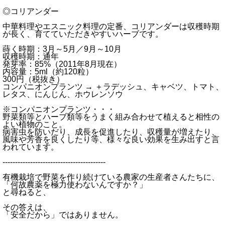
◎コリアンダー
中華料理やエスニック料理の定番、コリアンダーは収穫時期
が長く、育てていただきやすいハーブです。
蒔く時期：3月～5月／9月～10月
収穫時期：通年
発芽率：85%（2011年8月現在）
内容量：5ml（約120粒）
300円（税抜き）
コンパニオンプランツ → ＋ラデッシュ、キャベツ、トマト、
レタス、にんじん、ホウレンソウ
※コンパニオンプランツ・・・
野菜類等とハーブ類等をうまく組み合わせて植えると相性の
よい植物のこと。
病害虫を防いだり、成長を促進したり、収穫量が増えたり、
風味や芳香を良くしたり等、様々な良い効果を生み出すと言
われています。
-----------------------------------------
有機栽培で野菜を作り続けている農家の生産者さんたちに、
「何故農薬を極力使わないんですか？」
と尋ねると、
その答えは、
「安全だから」ではありません。