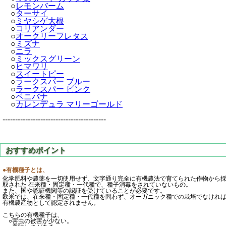
○
レモンバーム
○
ターサイ
○
ミヤシゲ大根
○
コリアンダー
○
オークリーフレタス
○
ミズナ
○
ニラ
○
ミックスグリーン
○
ヒマワリ
○
スイートピー
○
ラークスパー ブルー
○
ラークスパー ピンク
○
ベニバナ
○
カレンデュラ マリーゴールド
-----------------------------------------
●有機種子とは、
化学肥料や農薬を一切使用せず、文字通り完全に有機農法で育てられた作物から
取された 在来種・固定種・一代種で、種子消毒をされていないもの。
また、国や認証機関等の認証を受けていることが必要です。
欧米では、在来種・固定種・一代種を問わず、オーガニック種での栽培でなけれ
有機農産物として認定されません。
こちらの有機種子は、
○害虫の被害が少ない。