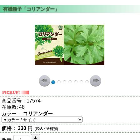
商品番号：
17574
在庫数:
48
カラー：
コリアンダー
価格：
330 円
（税込・送料別）