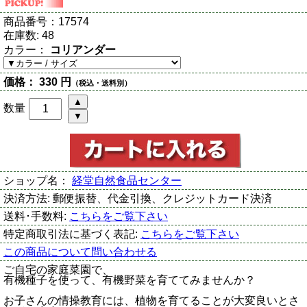
商品番号：
17574
在庫数:
48
カラー：
コリアンダー
価格：
330 円
（税込・送料別）
数量
ショップ名：
経堂自然食品センター
決済方法:
郵便振替、代金引換、クレジットカード決済
送料･手数料:
こちらをご覧下さい
特定商取引法に基づく表記:
こちらをご覧下さい
この商品について問い合わせる
ご自宅の家庭菜園で、
有機種子を使って、有機野菜を育ててみませんか？
お子さんの情操教育には、植物を育てることが大変良いとさ