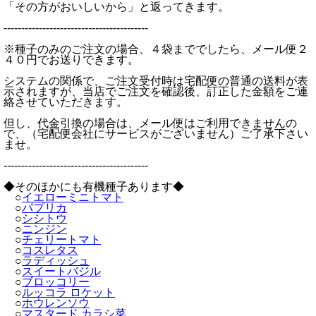
「その方がおいしいから」と返ってきます。
-----------------------------------------
※種子のみのご注文の場合、４袋まででしたら、メール便２
４０円でお送りできます。
システムの関係で、ご注文受付時は宅配便の普通の送料が表
示されますが、当店でご注文を確認後、訂正した金額をご連
絡させていただきます。
但し、代金引換の場合は、メール便はご利用できませんの
で、（宅配便会社にサービスがございません）ご了承下さい
ませ。
-----------------------------------------
◆そのほかにも有機種子あります◆
○
イエローミニトマト
○
パプリカ
○
シシトウ
○
ニンジン
○
チェリートマト
○
コスレタス
○
ラディッシュ
○
スイートバジル
○
ブロッコリー
○
ルッコラ ロケット
○
ホウレンソウ
○
マスタード カラシ菜