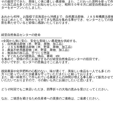
その栽培でできた、美味しく体に優しい農産物、また、こだわった原料を使って
った加工品を多くの方々にお知らせしたいと、昭和５０年６月に経堂自然食品セ
ターをオープンいたしました。
あれから40年、お陰様で北海道から沖縄まで、自然農法産物、ＪＡＳ有機農法産
をはじめとして、海外からもすてきな商品を集める事ができ、センターとしての
割を果たせていると皆様に感謝いたしております。
経堂自然食品センターの使命
------------------------------------------------------------
○全国から体に安心、安全な美味しい農産物を供給する。
１．自然農法産物（米、野菜、果物、加工品）
２．ＪＡＳ有機農法産物（米、野菜、果物、加工品）
３．農薬不使用農産物（米、野菜、果物、加工品）
４．無添加の加工品、手づくり惣菜
５．すぐれものの雑貨品、物品、書籍 etc
を集めて、皆様の手にお届けするのが経堂自然食品センターの役目です。
小さいですが、センターの意義はそこにあります。
残留農薬や化学肥料の心配のない、味が濃くて、美味しい食品を一人でも多くの
方々に使っていただき健康を守っていただきたいと願っております。
また、精一杯努力して作られている農家さんの仲間が増える事も願って販売させ
いただいておりますので、その願いも共にお届けしたいと思います。
どうぞ何回でもご来店いただき、四季折々の大地の恵みを受けとってください。
なお、ご迷惑を避けるため生産者への直接のご連絡は、ご遠慮ください。