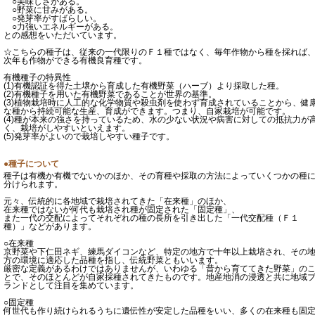
○美味しさがある。
○野菜に甘みがある。
○発芽率がすばらしい。
○力強いエネルギーがある。
との感想をいただいています。
☆こちらの種子は、従来の一代限りのＦ１種ではなく、毎年作物から種を採れば
次年も作物ができる有機良育種です。
有機種子の特異性
(1)有機認証を得た土壌から育成した有機野菜（ハーブ）より採取した種。
(2)有機種子を用いた有機野菜であることが世界の基準。
(3)植物栽培時に人工的な化学物質や殺虫剤を使わず育成されていることから、健
な種から持続可能な生産、育成ができます。つまり、自家栽培が可能です。
(4)種が本来の強さを持っているため、水の少ない状況や病害に対しての抵抗力が
く、栽培がしやすいといえます。
(5)発芽率がよいので栽培しやすい種子です。
●種子について
種子は有機か有機でないかのほか、その育種や採取の方法によっていくつかの種
分けられます。
元々、伝統的に各地域で栽培されてきた「在来種」のほか、
在来種ではないが何代も栽培され種が固定された「固定種」、
また一代の交配によってそれぞれの種の長所を引き出した「一代交配種（Ｆ１
種）」などがあります。
○在来種
京野菜や下仁田ネギ、練馬ダイコンなど、特定の地方で十年以上栽培され、その
方の環境に適応した品種を指し、伝統野菜ともいいます。
厳密な定義があるわけではありませんが、いわゆる「昔から育ててきた野菜」の
とで、そのほとんどが自家採種されてきたものです。地産地消の浸透と共に地域
ランドとして注目を集めています。
○固定種
何世代も作り続けられるうちに遺伝性が安定した品種をいい、多くの在来種も固