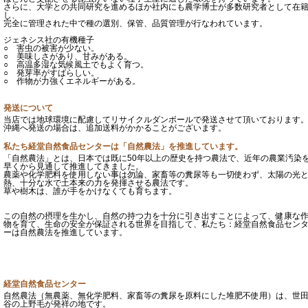
さらに、大学との共同研究を進めるほか社内にも農学博士が多数研究者として在
し、
完全に管理された中で種の選別、保管、品質管理が行なわれています。
ジェネシス社の有機種子
○ 害虫の被害が少ない。
○ 美味しさがあり、甘みがある。
○ 高温多湿な気候風土でもよく育つ。
○ 発芽率がすばらしい。
○ 作物が力強くエネルギーがある。
発送について
当店では地球環境に配慮してリサイクルダンボールで発送させて頂いております
沖縄へ発送の場合は、追加送料がかかることがございます。
私たち経堂自然食品センターは「自然農法」を推進しています。
「自然農法」とは、日本では既に50年以上の歴史を持つ農法で、近年の農業汚染
早くから見通して推進してきました。
農薬や化学肥料を使用しない事は勿論、家畜等の糞尿等も一切使わず、太陽の光
熱、十分な水で土本来の力を発揮させる農法です。
草や樹木は、誰が手をかけなくても育ちます。
この自然の摂理を生かし、自然の持つ力を十分に引き出すことによって、健康な
物を育て、生命の安全が保証される世界を目指して、私たち：経堂自然食品セン
ーは自然農法を推進しています。
経堂自然食品センター
自然農法（無農薬、無化学肥料、家畜等の糞尿を原料にした堆肥不使用）は、世
谷の上野毛が発祥の地です。