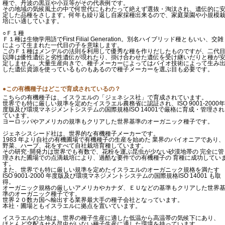
種で、丹波の黒豆や小豆等がその代表例です。
その地域の気候風土の中で何世代にもわたって絶えず選抜・淘汰され、遺伝的に
定した品種をさします。何年も繰り返し自家採種出来るので、家庭菜園や小規模
培にい適しています。
○Ｆ１種
Ｆ１種は生物学用語でFirst Filial Generation。別名ハイブリッド種ともいい、交雑
によって生まれた一代目の子を意味します。
このＦ１種はメンデルの法則を利用して優秀な種を作りだしたものですが、二代
以降は優性遺伝と劣性遺伝が現れたり、掛け合わせた遺伝を受け継いだりと種が
定しません。大量生産向きで、種子メーカーによってはバイオ技術によって生み
した遺伝資源を使っているものもあるので種子メーカーを選ぶ目も必要です。
●この有機種子はどこで育成されているの？
こちらの有機種子は、イスラエルの「ジェネシス社」で育成されています。
世界でも特に厳しい規準を定めたイスラエル農務省に認証され、ISO 9001-2000年
度版及び環境マネジメントシステムの国際規格ISO 14001で厳格に育成・管理され
ています。
ヨーロッパやアメリカの規準もクリアした世界基準のオーガニック種子です。
ジェネシスシード社は、世界的な有機種子メーカーです。
1983 年より自社の有機圃場で有機種子の生産を始めた 業界のパイオニアであり、
野菜、ハーブ、花をすべて自社栽培育種しています。
その研究･開発力は世界でも有数で、花粉を運ぶ昆虫が少ない砂漠地帯の 完全に管
理された圃場での点滴栽培により、過酷な要件での有機種子の 育種に成功してい
す。
また、世界でも特に厳しい規準を定めたイスラエルのオーガニック規格を満たす
ISO 9001-2000 年度版及び環境マネジメントシステムの国際規格ISO 14001 も取
得。
オーガニック規格の厳しいアメリカやカナダ、ＥＵなどの基準もクリアした世界
準のオーガニック種子です。
世界２０数カ国へ輸出する業界最大手の種子会社となっています。
本社・圃場ともイスラエルに拠点を置いています。
イスラエルの土地は、世界の種子生産に適した低温から高温帯の気候下にあり、
ほとんど交配させる昆虫がいない種子生産に適した環境を持っています。