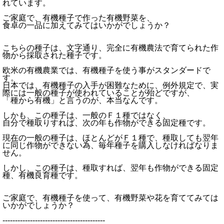
れています。
ご家庭で、有機種子で作った有機野菜を、
食卓の一品に加えてみてはいかがでしょうか？
こちらの種子は、文字通り、完全に有機農法で育てられた作
物から採取された種子です。
欧米の有機農業では、有機種子を使う事がスタンダードで
す。
日本では、有機種子の入手が困難なために、例外規定で、実
際には一般の種子が使われていることが殆どですが、
「種から有機」と言うのが、本当なんです。
しかも、この種子は、一般のＦ１種ではなく、
自分で種取りすれば、次の年も作物ができる固定種です。
現在の一般の種子は、ほとんどがＦ１種で、種取しても翌年
に同じ作物ができない為、毎年種子を購入しなければなりま
せん。
しかし、この種子は、種取すれば、翌年も作物ができる固定
種、有機良育種です。
ご家庭で、有機種子を使って、有機野菜や花を育ててみては
いかがでしょうか？
-----------------------------------------