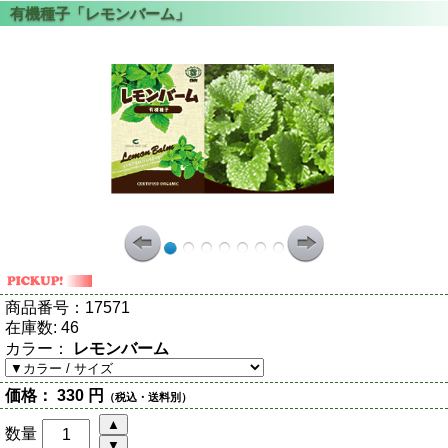
商品番号：
17571
在庫数:
46
カラー：
レモンバーム
価格：
330 円
（税込・送料別）
数量