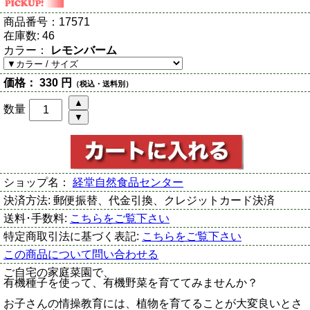
商品番号：
17571
在庫数:
46
カラー：
レモンバーム
価格：
330 円
（税込・送料別）
数量
ショップ名：
経堂自然食品センター
決済方法:
郵便振替、代金引換、クレジットカード決済
送料･手数料:
こちらをご覧下さい
特定商取引法に基づく表記:
こちらをご覧下さい
この商品について問い合わせる
ご自宅の家庭菜園で、
有機種子を使って、有機野菜を育ててみませんか？
お子さんの情操教育には、植物を育てることが大変良いとさ