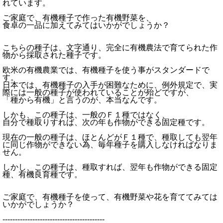
れています。
ご家庭で、有機種子で作った有機野菜を、
食卓の一品に加えてみてはいかがでしょうか？
こちらの種子は、文字通り、完全に有機農法で育てられた作
物から採取された種子です。
欧米の有機農業では、有機種子を使う事がスタンダードで
す。
日本では、有機種子の入手が困難なために、例外規定で、実
際には一般の種子が使われていることが殆どですが、
「種から有機」と言うのが、本当なんです。
しかも、この種子は、一般のＦ１種ではなく、
自分で種取りすれば、次の年も作物ができる固定種です。
現在の一般の種子は、ほとんどがＦ１種で、種取しても翌年
に同じ作物ができない為、毎年種子を購入しなければなりま
せん。
しかし、この種子は、種取すれば、翌年も作物ができる固定
種、有機良育種です。
ご家庭で、有機種子を使って、有機野菜や花を育ててみては
いかがでしょうか？
-----------------------------------------