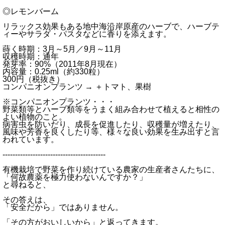
◎レモンバーム
リラックス効果もある地中海沿岸原産のハーブで、ハーブテ
ィーやサラダ・パスタなどに香りを添えます。
蒔く時期：3月～5月／9月～11月
収穫時期：通年
発芽率：90%（2011年8月現在）
内容量：0.25ml（約330粒）
300円（税抜き）
コンパニオンプランツ → ＋トマト、果樹
※コンパニオンプランツ・・・
野菜類等とハーブ類等をうまく組み合わせて植えると相性の
よい植物のこと。
病害虫を防いだり、成長を促進したり、収穫量が増えたり、
風味や芳香を良くしたり等、様々な良い効果を生み出すと言
われています。
-----------------------------------------
有機栽培で野菜を作り続けている農家の生産者さんたちに、
「何故農薬を極力使わないんですか？」
と尋ねると、
その答えは、
「安全だから」ではありません。
「その方がおいしいから」と返ってきます。