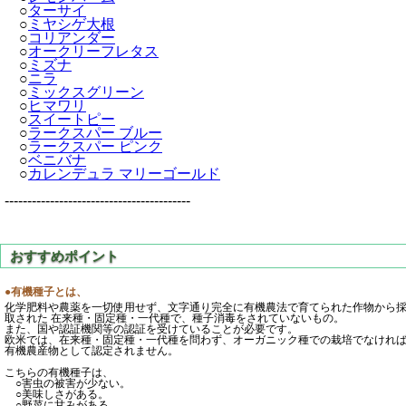
○
ターサイ
○
ミヤシゲ大根
○
コリアンダー
○
オークリーフレタス
○
ミズナ
○
ニラ
○
ミックスグリーン
○
ヒマワリ
○
スイートピー
○
ラークスパー ブルー
○
ラークスパー ピンク
○
ベニバナ
○
カレンデュラ マリーゴールド
-----------------------------------------
●有機種子とは、
化学肥料や農薬を一切使用せず、文字通り完全に有機農法で育てられた作物から
取された 在来種・固定種・一代種で、種子消毒をされていないもの。
また、国や認証機関等の認証を受けていることが必要です。
欧米では、在来種・固定種・一代種を問わず、オーガニック種での栽培でなけれ
有機農産物として認定されません。
こちらの有機種子は、
○害虫の被害が少ない。
○美味しさがある。
○野菜に甘みがある。