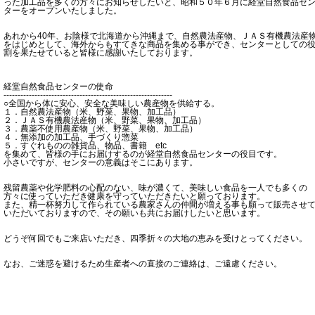
った加工品を多くの方々にお知らせしたいと、昭和５０年６月に経堂自然食品セ
ターをオープンいたしました。
あれから40年、お陰様で北海道から沖縄まで、自然農法産物、ＪＡＳ有機農法産
をはじめとして、海外からもすてきな商品を集める事ができ、センターとしての
割を果たせていると皆様に感謝いたしております。
経堂自然食品センターの使命
------------------------------------------------------------
○全国から体に安心、安全な美味しい農産物を供給する。
１．自然農法産物（米、野菜、果物、加工品）
２．ＪＡＳ有機農法産物（米、野菜、果物、加工品）
３．農薬不使用農産物（米、野菜、果物、加工品）
４．無添加の加工品、手づくり惣菜
５．すぐれものの雑貨品、物品、書籍 etc
を集めて、皆様の手にお届けするのが経堂自然食品センターの役目です。
小さいですが、センターの意義はそこにあります。
残留農薬や化学肥料の心配のない、味が濃くて、美味しい食品を一人でも多くの
方々に使っていただき健康を守っていただきたいと願っております。
また、精一杯努力して作られている農家さんの仲間が増える事も願って販売させ
いただいておりますので、その願いも共にお届けしたいと思います。
どうぞ何回でもご来店いただき、四季折々の大地の恵みを受けとってください。
なお、ご迷惑を避けるため生産者への直接のご連絡は、ご遠慮ください。