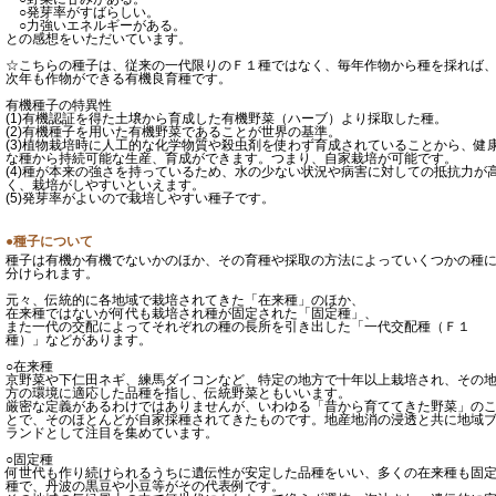
○発芽率がすばらしい。
○力強いエネルギーがある。
との感想をいただいています。
☆こちらの種子は、従来の一代限りのＦ１種ではなく、毎年作物から種を採れば
次年も作物ができる有機良育種です。
有機種子の特異性
(1)有機認証を得た土壌から育成した有機野菜（ハーブ）より採取した種。
(2)有機種子を用いた有機野菜であることが世界の基準。
(3)植物栽培時に人工的な化学物質や殺虫剤を使わず育成されていることから、健
な種から持続可能な生産、育成ができます。つまり、自家栽培が可能です。
(4)種が本来の強さを持っているため、水の少ない状況や病害に対しての抵抗力が
く、栽培がしやすいといえます。
(5)発芽率がよいので栽培しやすい種子です。
●種子について
種子は有機か有機でないかのほか、その育種や採取の方法によっていくつかの種
分けられます。
元々、伝統的に各地域で栽培されてきた「在来種」のほか、
在来種ではないが何代も栽培され種が固定された「固定種」、
また一代の交配によってそれぞれの種の長所を引き出した「一代交配種（Ｆ１
種）」などがあります。
○在来種
京野菜や下仁田ネギ、練馬ダイコンなど、特定の地方で十年以上栽培され、その
方の環境に適応した品種を指し、伝統野菜ともいいます。
厳密な定義があるわけではありませんが、いわゆる「昔から育ててきた野菜」の
とで、そのほとんどが自家採種されてきたものです。地産地消の浸透と共に地域
ランドとして注目を集めています。
○固定種
何世代も作り続けられるうちに遺伝性が安定した品種をいい、多くの在来種も固
種で、丹波の黒豆や小豆等がその代表例です。