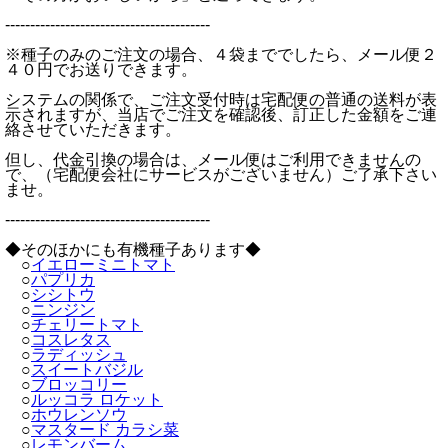
-----------------------------------------
※種子のみのご注文の場合、４袋まででしたら、メール便２
４０円でお送りできます。
システムの関係で、ご注文受付時は宅配便の普通の送料が表
示されますが、当店でご注文を確認後、訂正した金額をご連
絡させていただきます。
但し、代金引換の場合は、メール便はご利用できませんの
で、（宅配便会社にサービスがございません）ご了承下さい
ませ。
-----------------------------------------
◆そのほかにも有機種子あります◆
○
イエローミニトマト
○
パプリカ
○
シシトウ
○
ニンジン
○
チェリートマト
○
コスレタス
○
ラディッシュ
○
スイートバジル
○
ブロッコリー
○
ルッコラ ロケット
○
ホウレンソウ
○
マスタード カラシ菜
○
レモンバーム