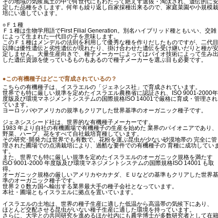
その地域の気候風土の中で何世代にもわたって絶えず選抜・淘汰され、遺伝的に
定した品種をさします。何年も繰り返し自家採種出来るので、家庭菜園や小規模
培にい適しています。
○Ｆ１種
Ｆ１種は生物学用語でFirst Filial Generation。別名ハイブリッド種ともいい、交雑
によって生まれた一代目の子を意味します。
このＦ１種はメンデルの法則を利用して優秀な種を作りだしたものですが、二代
以降は優性遺伝と劣性遺伝が現れたり、掛け合わせた遺伝を受け継いだりと種が
定しません。大量生産向きで、種子メーカーによってはバイオ技術によって生み
した遺伝資源を使っているものもあるので種子メーカーを選ぶ目も必要です。
●この有機種子はどこで育成されているの？
こちらの有機種子は、イスラエルの「ジェネシス社」で育成されています。
世界でも特に厳しい規準を定めたイスラエル農務省に認証され、ISO 9001-2000年
度版及び環境マネジメントシステムの国際規格ISO 14001で厳格に育成・管理され
ています。
ヨーロッパやアメリカの規準もクリアした世界基準のオーガニック種子です。
ジェネシスシード社は、世界的な有機種子メーカーです。
1983 年より自社の有機圃場で有機種子の生産を始めた 業界のパイオニアであり、
野菜、ハーブ、花をすべて自社栽培育種しています。
その研究･開発力は世界でも有数で、花粉を運ぶ昆虫が少ない砂漠地帯の 完全に管
理された圃場での点滴栽培により、過酷な要件での有機種子の 育種に成功してい
す。
また、世界でも特に厳しい規準を定めたイスラエルのオーガニック規格を満たす
ISO 9001-2000 年度版及び環境マネジメントシステムの国際規格ISO 14001 も取
得。
オーガニック規格の厳しいアメリカやカナダ、ＥＵなどの基準もクリアした世界
準のオーガニック種子です。
世界２０数カ国へ輸出する業界最大手の種子会社となっています。
本社・圃場ともイスラエルに拠点を置いています。
イスラエルの土地は、世界の種子生産に適した低温から高温帯の気候下にあり、
ほとんど交配させる昆虫がいない種子生産に適した環境を持っています。
さらに、大学との共同研究を進めるほか社内にも農学博士が多数研究者として在