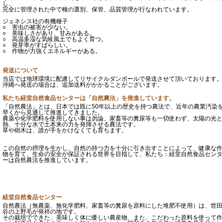
し、
完全に管理された中で種の選別、保管、品質管理が行なわれています。
ジェネシス社の有機種子
○ 害虫の被害が少ない。
○ 美味しさがあり、甘みがある。
○ 高温多湿な気候風土でもよく育つ。
○ 発芽率がすばらしい。
○ 作物が力強くエネルギーがある。
発送について
当店では地球環境に配慮してリサイクルダンボールで発送させて頂いております
沖縄へ発送の場合は、追加送料がかかることがございます。
私たち経堂自然食品センターは「自然農法」を推進しています。
「自然農法」とは、日本では既に50年以上の歴史を持つ農法で、近年の農業汚染
早くから見通して推進してきました。
農薬や化学肥料を使用しない事は勿論、家畜等の糞尿等も一切使わず、太陽の光
熱、十分な水で土本来の力を発揮させる農法です。
草や樹木は、誰が手をかけなくても育ちます。
この自然の摂理を生かし、自然の持つ力を十分に引き出すことによって、健康な
物を育て、生命の安全が保証される世界を目指して、私たち：経堂自然食品セン
ーは自然農法を推進しています。
経堂自然食品センター
自然農法（無農薬、無化学肥料、家畜等の糞尿を原料にした堆肥不使用）は、世
谷の上野毛が発祥の地です。
その栽培でできた、美味しく体に優しい農産物、また、こだわった原料を使って