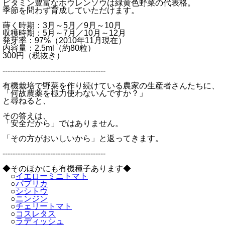
ビタミン豊富なホウレンソウは緑黄色野菜の代表格。
季節を問わず育成していただけます。
蒔く時期：3月～5月／9月～10月
収穫時期：5月～7月／10月～12月
発芽率：97%（2010年11月現在）
内容量：2.5ml（約80粒）
300円（税抜き）
-----------------------------------------
有機栽培で野菜を作り続けている農家の生産者さんたちに、
「何故農薬を極力使わないんですか？」
と尋ねると、
その答えは、
「安全だから」ではありません。
「その方がおいしいから」と返ってきます。
-----------------------------------------
◆そのほかにも有機種子あります◆
○
イエローミニトマト
○
パプリカ
○
シシトウ
○
ニンジン
○
チェリートマト
○
コスレタス
○
ラディッシュ