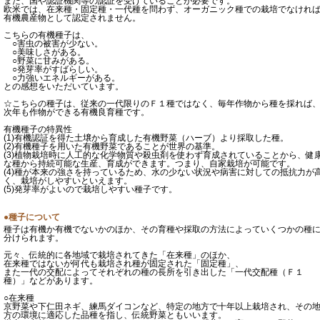
また、国や認証機関等の認証を受けていることが必要です。
欧米では、在来種・固定種・一代種を問わず、オーガニック種での栽培でなけれ
有機農産物として認定されません。
こちらの有機種子は、
○害虫の被害が少ない。
○美味しさがある。
○野菜に甘みがある。
○発芽率がすばらしい。
○力強いエネルギーがある。
との感想をいただいています。
☆こちらの種子は、従来の一代限りのＦ１種ではなく、毎年作物から種を採れば
次年も作物ができる有機良育種です。
有機種子の特異性
(1)有機認証を得た土壌から育成した有機野菜（ハーブ）より採取した種。
(2)有機種子を用いた有機野菜であることが世界の基準。
(3)植物栽培時に人工的な化学物質や殺虫剤を使わず育成されていることから、健
な種から持続可能な生産、育成ができます。つまり、自家栽培が可能です。
(4)種が本来の強さを持っているため、水の少ない状況や病害に対しての抵抗力が
く、栽培がしやすいといえます。
(5)発芽率がよいので栽培しやすい種子です。
●種子について
種子は有機か有機でないかのほか、その育種や採取の方法によっていくつかの種
分けられます。
元々、伝統的に各地域で栽培されてきた「在来種」のほか、
在来種ではないが何代も栽培され種が固定された「固定種」、
また一代の交配によってそれぞれの種の長所を引き出した「一代交配種（Ｆ１
種）」などがあります。
○在来種
京野菜や下仁田ネギ、練馬ダイコンなど、特定の地方で十年以上栽培され、その
方の環境に適応した品種を指し、伝統野菜ともいいます。