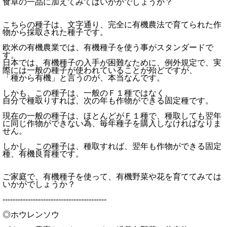
食卓の一品に加えてみてはいかがでしょうか？
こちらの種子は、文字通り、完全に有機農法で育てられた作
物から採取された種子です。
欧米の有機農業では、有機種子を使う事がスタンダードで
す。
日本では、有機種子の入手が困難なために、例外規定で、実
際には一般の種子が使われていることが殆どですが、
「種から有機」と言うのが、本当なんです。
しかも、この種子は、一般のＦ１種ではなく、
自分で種取りすれば、次の年も作物ができる固定種です。
現在の一般の種子は、ほとんどがＦ１種で、種取しても翌年
に同じ作物ができない為、毎年種子を購入しなければなりま
せん。
しかし、この種子は、種取すれば、翌年も作物ができる固定
種、有機良育種です。
ご家庭で、有機種子を使って、有機野菜や花を育ててみては
いかがでしょうか？
-----------------------------------------
◎ホウレンソウ