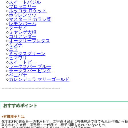
○
スイートバジル
○
ブロッコリー
○
ルッコラ ロケット
○
ホウレンソウ
○
マスタード カラシ菜
○
レモンバーム
○
ターサイ
○
ミヤシゲ大根
○
コリアンダー
○
オークリーフレタス
○
ミズナ
○
ニラ
○
ミックスグリーン
○
ヒマワリ
○
スイートピー
○
ラークスパー ブルー
○
ラークスパー ピンク
○
ベニバナ
○
カレンデュラ マリーゴールド
-----------------------------------------
●有機種子とは、
化学肥料や農薬を一切使用せず、文字通り完全に有機農法で育てられた作物から
取された 在来種・固定種・一代種で、種子消毒をされていないもの。