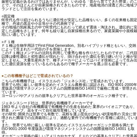
厳密な定義があるわけではありませんが、いわゆる「昔から育ててきた野菜」の
とで、そのほとんどが自家採種されてきたものです。地産地消の浸透と共に地域
ランドとして注目を集めています。
○固定種
何世代も作り続けられるうちに遺伝性が安定した品種をいい、多くの在来種も固
種で、丹波の黒豆や小豆等がその代表例です。
その地域の気候風土の中で何世代にもわたって絶えず選抜・淘汰され、遺伝的に
定した品種をさします。何年も繰り返し自家採種出来るので、家庭菜園や小規模
培にい適しています。
○Ｆ１種
Ｆ１種は生物学用語でFirst Filial Generation。別名ハイブリッド種ともいい、交雑
によって生まれた一代目の子を意味します。
このＦ１種はメンデルの法則を利用して優秀な種を作りだしたものですが、二代
以降は優性遺伝と劣性遺伝が現れたり、掛け合わせた遺伝を受け継いだりと種が
定しません。大量生産向きで、種子メーカーによってはバイオ技術によって生み
した遺伝資源を使っているものもあるので種子メーカーを選ぶ目も必要です。
●この有機種子はどこで育成されているの？
こちらの有機種子は、イスラエルの「ジェネシス社」で育成されています。
世界でも特に厳しい規準を定めたイスラエル農務省に認証され、ISO 9001-2000年
度版及び環境マネジメントシステムの国際規格ISO 14001で厳格に育成・管理され
ています。
ヨーロッパやアメリカの規準もクリアした世界基準のオーガニック種子です。
ジェネシスシード社は、世界的な有機種子メーカーです。
1983 年より自社の有機圃場で有機種子の生産を始めた 業界のパイオニアであり、
野菜、ハーブ、花をすべて自社栽培育種しています。
その研究･開発力は世界でも有数で、花粉を運ぶ昆虫が少ない砂漠地帯の 完全に管
理された圃場での点滴栽培により、過酷な要件での有機種子の 育種に成功してい
す。
また、世界でも特に厳しい規準を定めたイスラエルのオーガニック規格を満たす
ISO 9001-2000 年度版及び環境マネジメントシステムの国際規格ISO 14001 も取
得。
オーガニック規格の厳しいアメリカやカナダ、ＥＵなどの基準もクリアした世界