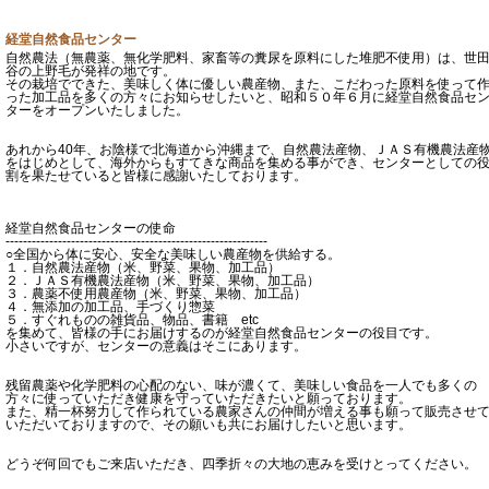
経堂自然食品センター
自然農法（無農薬、無化学肥料、家畜等の糞尿を原料にした堆肥不使用）は、世
谷の上野毛が発祥の地です。
その栽培でできた、美味しく体に優しい農産物、また、こだわった原料を使って
った加工品を多くの方々にお知らせしたいと、昭和５０年６月に経堂自然食品セ
ターをオープンいたしました。
あれから40年、お陰様で北海道から沖縄まで、自然農法産物、ＪＡＳ有機農法産
をはじめとして、海外からもすてきな商品を集める事ができ、センターとしての
割を果たせていると皆様に感謝いたしております。
経堂自然食品センターの使命
------------------------------------------------------------
○全国から体に安心、安全な美味しい農産物を供給する。
１．自然農法産物（米、野菜、果物、加工品）
２．ＪＡＳ有機農法産物（米、野菜、果物、加工品）
３．農薬不使用農産物（米、野菜、果物、加工品）
４．無添加の加工品、手づくり惣菜
５．すぐれものの雑貨品、物品、書籍 etc
を集めて、皆様の手にお届けするのが経堂自然食品センターの役目です。
小さいですが、センターの意義はそこにあります。
残留農薬や化学肥料の心配のない、味が濃くて、美味しい食品を一人でも多くの
方々に使っていただき健康を守っていただきたいと願っております。
また、精一杯努力して作られている農家さんの仲間が増える事も願って販売させ
いただいておりますので、その願いも共にお届けしたいと思います。
どうぞ何回でもご来店いただき、四季折々の大地の恵みを受けとってください。