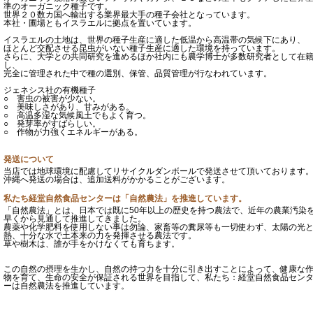
準のオーガニック種子です。
世界２０数カ国へ輸出する業界最大手の種子会社となっています。
本社・圃場ともイスラエルに拠点を置いています。
イスラエルの土地は、世界の種子生産に適した低温から高温帯の気候下にあり、
ほとんど交配させる昆虫がいない種子生産に適した環境を持っています。
さらに、大学との共同研究を進めるほか社内にも農学博士が多数研究者として在
し、
完全に管理された中で種の選別、保管、品質管理が行なわれています。
ジェネシス社の有機種子
○ 害虫の被害が少ない。
○ 美味しさがあり、甘みがある。
○ 高温多湿な気候風土でもよく育つ。
○ 発芽率がすばらしい。
○ 作物が力強くエネルギーがある。
発送について
当店では地球環境に配慮してリサイクルダンボールで発送させて頂いております
沖縄へ発送の場合は、追加送料がかかることがございます。
私たち経堂自然食品センターは「自然農法」を推進しています。
「自然農法」とは、日本では既に50年以上の歴史を持つ農法で、近年の農業汚染
早くから見通して推進してきました。
農薬や化学肥料を使用しない事は勿論、家畜等の糞尿等も一切使わず、太陽の光
熱、十分な水で土本来の力を発揮させる農法です。
草や樹木は、誰が手をかけなくても育ちます。
この自然の摂理を生かし、自然の持つ力を十分に引き出すことによって、健康な
物を育て、生命の安全が保証される世界を目指して、私たち：経堂自然食品セン
ーは自然農法を推進しています。