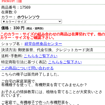
商品番号：
17569
在庫数:
0
カラー：
ホウレンソウ
価格：
330 円
（税込・送料別）
このカラー・サイズの組み合わせの商品は在庫切れです。他の
カラー・サイズをご確認下さい。
ショップ名：
経堂自然食品センター
決済方法:
郵便振替、代金引換、クレジットカード決済
送料･手数料:
こちらをご覧下さい
特定商取引法に基づく表記:
こちらをご覧下さい
この商品について問い合わせる
こちらの種子は販売終了しました。
ご自宅の家庭菜園で、
有機種子を使って、有機野菜を育ててみませんか？
お子さんの情操教育には、植物を育てることが大変良いとさ
れています。
ご家庭で、有機種子で作った有機野菜を、