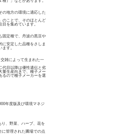
１種）」などがあります。
その地方の環境に適応した
」のことで、そのほとんど
注目を集めています。
も固定種で、丹波の黒豆や
的に安定した品種をさしま
います。
もいい、交雑によって生まれた一
二代目以降は優性遺伝と劣
大量生産向きで、種子メー
あるので種子メーカーを選
000年度版及び環境マネジ
。
であり、野菜、ハーブ、花を
全に管理された圃場での点