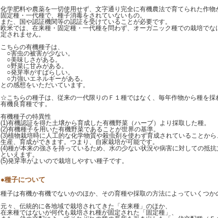
化学肥料や農薬を一切使用せず、文字通り完全に有機農法で育てられた作物
固定種・一代種で、種子消毒をされていないもの。
また、国や認証機関等の認証を受けていることが必要です。
欧米では、在来種・固定種・一代種を問わず、オーガニック種での栽培でな
定されません。
こちらの有機種子は、
○害虫の被害が少ない。
○美味しさがある。
○野菜に甘みがある。
○発芽率がすばらしい。
○力強いエネルギーがある。
との感想をいただいています。
☆こちらの種子は、従来の一代限りのＦ１種ではなく、毎年作物から種を採
有機良育種です。
有機種子の特異性
(1)有機認証を得た土壌から育成した有機野菜（ハーブ）より採取した種。
(2)有機種子を用いた有機野菜であることが世界の基準。
(3)植物栽培時に人工的な化学物質や殺虫剤を使わず育成されていることか
生産、育成ができます。つまり、自家栽培が可能です。
(4)種が本来の強さを持っているため、水の少ない状況や病害に対しての抵
といえます。
(5)発芽率がよいので栽培しやすい種子です。
●種子について
種子は有機か有機でないかのほか、その育種や採取の方法によっていくつか
元々、伝統的に各地域で栽培されてきた「在来種」のほか、
在来種ではないが何代も栽培され種が固定された「固定種」、