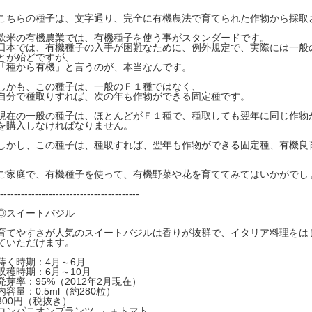
こちらの種子は、文字通り、完全に有機農法で育てられた作物から採取
欧米の有機農業では、有機種子を使う事がスタンダードです。
日本では、有機種子の入手が困難なために、例外規定で、実際には一般
とが殆どですが、
「種から有機」と言うのが、本当なんです。
しかも、この種子は、一般のＦ１種ではなく、
自分で種取りすれば、次の年も作物ができる固定種です。
現在の一般の種子は、ほとんどがＦ１種で、種取しても翌年に同じ作物
を購入しなければなりません。
しかし、この種子は、種取すれば、翌年も作物ができる固定種、有機良
ご家庭で、有機種子を使って、有機野菜や花を育ててみてはいかがでし
----------------------------------------
◎スイートバジル
育てやすさが人気のスイートバジルは香りが抜群で、イタリア料理をは
ていただけます。
蒔く時期：4月～6月
収穫時期：6月～10月
発芽率：95%（2012年2月現在）
内容量：0.5ml（約280粒）
300円（税抜き）
コンパニオンプランツ → ＋トマト