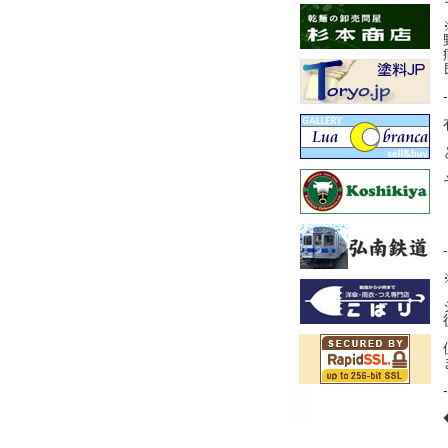
-
-
-