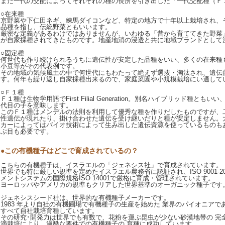
また一代の交配によってそれぞれの種の長所を引き出した「一代交配種（Ｆ
○在来種
京野菜や下仁田ネギ、練馬ダイコンなど、特定の地方で十年以上栽培され、
品種を指し、伝統野菜ともいいます。
厳密な定義があるわけではありませんが、いわゆる「昔から育ててきた野菜
が自家採種されてきたものです。地産地消の浸透と共に地域ブランドとして
○固定種
何世代も作り続けられるうちに遺伝性が安定した品種をいい、多くの在来種
小豆等がその代表例です。
その地域の気候風土の中で何世代にもわたって絶えず選抜・淘汰され、遺伝
す。何年も繰り返し自家採種出来るので、家庭菜園や小規模栽培にい適して
○Ｆ１種
Ｆ１種は生物学用語でFirst Filial Generation。別名ハイブリッド種と
代目の子を意味します。
このＦ１種はメンデルの法則を利用して優秀な種を作りだしたものですが、
性遺伝が現れたり、掛け合わせた遺伝を受け継いだりと種が安定しません。
カーによってはバイオ技術によって生み出した遺伝資源を使っているものも
ぶ目も必要です。
●この有機種子はどこで育成されているの？
こちらの有機種子は、イスラエルの「ジェネシス社」で育成されています。
世界でも特に厳しい規準を定めたイスラエル農務省に認証され、ISO 9001-2
メントシステムの国際規格ISO 14001で厳格に育成・管理されています。
ヨーロッパやアメリカの規準もクリアした世界基準のオーガニック種子です
ジェネシスシード社は、世界的な有機種子メーカーです。
1983 年より自社の有機圃場で有機種子の生産を始めた 業界のパイオニア
すべて自社栽培育種しています。
その研究･開発力は世界でも有数で、花粉を運ぶ昆虫が少ない砂漠地帯の 完
滴栽培により、過酷な要件での有機種子の 育種に成功しています。