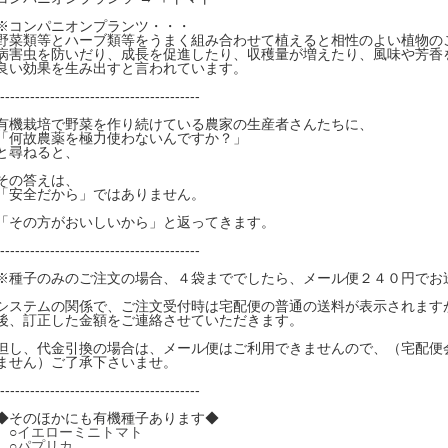
※コンパニオンプランツ・・・
野菜類等とハーブ類等をうまく組み合わせて植えると相性のよい植物の
病害虫を防いだり、成長を促進したり、収穫量が増えたり、風味や芳香
良い効果を生み出すと言われています。
----------------------------------------
有機栽培で野菜を作り続けている農家の生産者さんたちに、
「何故農薬を極力使わないんですか？」
と尋ねると、
その答えは、
「安全だから」ではありません。
「その方がおいしいから」と返ってきます。
----------------------------------------
※種子のみのご注文の場合、４袋まででしたら、メール便２４０円でお
システムの関係で、ご注文受付時は宅配便の普通の送料が表示されます
後、訂正した金額をご連絡させていただきます。
但し、代金引換の場合は、メール便はご利用できませんので、（宅配便
ません）ご了承下さいませ。
----------------------------------------
◆そのほかにも有機種子あります◆
○
イエローミニトマト
○
パプリカ