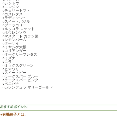
○
シシトウ
○
ニンジン
○
チェリートマト
○
コスレタス
○
ラディッシュ
○
スイートバジル
○
ブロッコリー
○
ルッコラ ロケット
○
ホウレンソウ
○
マスタード カラシ菜
○
レモンバーム
○
ターサイ
○
ミヤシゲ大根
○
コリアンダー
○
オークリーフレタス
○
ミズナ
○
ニラ
○
ミックスグリーン
○
ヒマワリ
○
スイートピー
○
ラークスパー ブルー
○
ラークスパー ピンク
○
ベニバナ
○
カレンデュラ マリーゴールド
----------------------------------------
●有機種子とは、