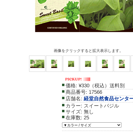
画像をクリックすると拡大表示します。
価格:
¥330（税込）送料別
商品番号:
17566
店舗名:
経堂自然食品センタ
カラー:
スイートバジル
サイズ:
無し
在庫数:
25