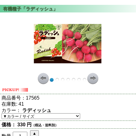
商品番号：
17565
在庫数:
41
カラー：
ラディッシュ
価格：
330 円
（税込・送料別）