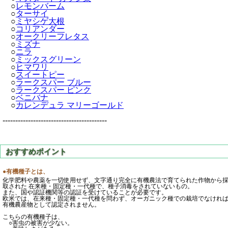
○
レモンバーム
○
ターサイ
○
ミヤシゲ大根
○
コリアンダー
○
オークリーフレタス
○
ミズナ
○
ニラ
○
ミックスグリーン
○
ヒマワリ
○
スイートピー
○
ラークスパー ブルー
○
ラークスパー ピンク
○
ベニバナ
○
カレンデュラ マリーゴールド
-----------------------------------------
●有機種子とは、
化学肥料や農薬を一切使用せず、文字通り完全に有機農法で育てられた作物から
取された 在来種・固定種・一代種で、種子消毒をされていないもの。
また、国や認証機関等の認証を受けていることが必要です。
欧米では、在来種・固定種・一代種を問わず、オーガニック種での栽培でなけれ
有機農産物として認定されません。
こちらの有機種子は、
○害虫の被害が少ない。