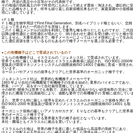
種で、丹波の黒豆や小豆等がその代表例です。
その地域の気候風土の中で何世代にもわたって絶えず選抜・淘汰され、遺伝的に
定した品種をさします。何年も繰り返し自家採種出来るので、家庭菜園や小規模
培にい適しています。
○Ｆ１種
Ｆ１種は生物学用語でFirst Filial Generation。別名ハイブリッド種ともいい、交雑
によって生まれた一代目の子を意味します。
このＦ１種はメンデルの法則を利用して優秀な種を作りだしたものですが、二代
以降は優性遺伝と劣性遺伝が現れたり、掛け合わせた遺伝を受け継いだりと種が
定しません。大量生産向きで、種子メーカーによってはバイオ技術によって生み
した遺伝資源を使っているものもあるので種子メーカーを選ぶ目も必要です。
●この有機種子はどこで育成されているの？
こちらの有機種子は、イスラエルの「ジェネシス社」で育成されています。
世界でも特に厳しい規準を定めたイスラエル農務省に認証され、ISO 9001-2000年
度版及び環境マネジメントシステムの国際規格ISO 14001で厳格に育成・管理され
ています。
ヨーロッパやアメリカの規準もクリアした世界基準のオーガニック種子です。
ジェネシスシード社は、世界的な有機種子メーカーです。
1983 年より自社の有機圃場で有機種子の生産を始めた 業界のパイオニアであり、
野菜、ハーブ、花をすべて自社栽培育種しています。
その研究･開発力は世界でも有数で、花粉を運ぶ昆虫が少ない砂漠地帯の 完全に管
理された圃場での点滴栽培により、過酷な要件での有機種子の 育種に成功してい
す。
また、世界でも特に厳しい規準を定めたイスラエルのオーガニック規格を満たす
ISO 9001-2000 年度版及び環境マネジメントシステムの国際規格ISO 14001 も取
得。
オーガニック規格の厳しいアメリカやカナダ、ＥＵなどの基準もクリアした世界
準のオーガニック種子です。
世界２０数カ国へ輸出する業界最大手の種子会社となっています。
本社・圃場ともイスラエルに拠点を置いています。
イスラエルの土地は、世界の種子生産に適した低温から高温帯の気候下にあり、
ほとんど交配させる昆虫がいない種子生産に適した環境を持っています。