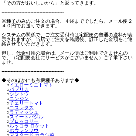
「その方がおいしいから」と返ってきます。
-----------------------------------------
※種子のみのご注文の場合、４袋まででしたら、メール便２
４０円でお送りできます。
システムの関係で、ご注文受付時は宅配便の普通の送料が表
示されますが、当店でご注文を確認後、訂正した金額をご連
絡させていただきます。
但し、代金引換の場合は、メール便はご利用できませんの
で、（宅配便会社にサービスがございません）ご了承下さい
ませ。
-----------------------------------------
◆そのほかにも有機種子あります◆
○
イエローミニトマト
○
パプリカ
○
シシトウ
○
ニンジン
○
チェリートマト
○
コスレタス
○
ラディッシュ
○
スイートバジル
○
ブロッコリー
○
ルッコラ ロケット
○
ホウレンソウ
○
マスタード カラシ菜