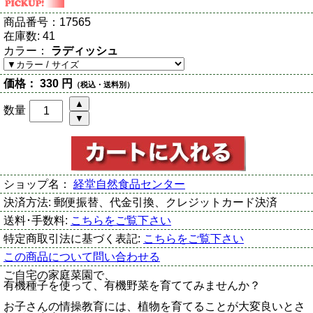
商品番号：
17565
在庫数:
41
カラー：
ラディッシュ
価格：
330 円
（税込・送料別）
数量
ショップ名：
経堂自然食品センター
決済方法:
郵便振替、代金引換、クレジットカード決済
送料･手数料:
こちらをご覧下さい
特定商取引法に基づく表記:
こちらをご覧下さい
この商品について問い合わせる
ご自宅の家庭菜園で、
有機種子を使って、有機野菜を育ててみませんか？
お子さんの情操教育には、植物を育てることが大変良いとさ