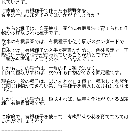
れています。
ご家庭で、有機種子で作った有機野菜を、
食卓の一品に加えてみてはいかがでしょうか？
こちらの種子は、文字通り、完全に有機農法で育てられた作
物から採取された種子です。
欧米の有機農業では、有機種子を使う事がスタンダードで
す。
日本では、有機種子の入手が困難なために、例外規定で、実
際には一般の種子が使われていることが殆どですが、
「種から有機」と言うのが、本当なんです。
しかも、この種子は、一般のＦ１種ではなく、
自分で種取りすれば、次の年も作物ができる固定種です。
現在の一般の種子は、ほとんどがＦ１種で、種取しても翌年
に同じ作物ができない為、毎年種子を購入しなければなりま
せん。
しかし、この種子は、種取すれば、翌年も作物ができる固定
種、有機良育種です。
ご家庭で、有機種子を使って、有機野菜や花を育ててみては
いかがでしょうか？
-----------------------------------------