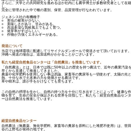
さらに、大学との共同研究を進めるほか社内にも農学博士が多数研究者として在
し、
完全に管理された中で種の選別、保管、品質管理が行なわれています。
ジェネシス社の有機種子
○ 害虫の被害が少ない。
○ 美味しさがあり、甘みがある。
○ 高温多湿な気候風土でもよく育つ。
○ 発芽率がすばらしい。
○ 作物が力強くエネルギーがある。
発送について
当店では地球環境に配慮してリサイクルダンボールで発送させて頂いております
沖縄へ発送の場合は、追加送料がかかることがございます。
私たち経堂自然食品センターは「自然農法」を推進しています。
「自然農法」とは、日本では既に50年以上の歴史を持つ農法で、近年の農業汚染
早くから見通して推進してきました。
農薬や化学肥料を使用しない事は勿論、家畜等の糞尿等も一切使わず、太陽の光
熱、十分な水で土本来の力を発揮させる農法です。
草や樹木は、誰が手をかけなくても育ちます。
この自然の摂理を生かし、自然の持つ力を十分に引き出すことによって、健康な
物を育て、生命の安全が保証される世界を目指して、私たち：経堂自然食品セン
ーは自然農法を推進しています。
経堂自然食品センター
自然農法（無農薬、無化学肥料、家畜等の糞尿を原料にした堆肥不使用）は、世
谷の上野毛が発祥の地です。