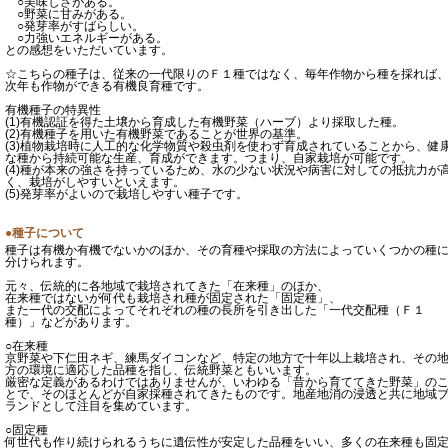
○美味しさがある。
○野菜に甘みがある。
○発芽率がすばらしい。
○力強いエネルギーがある。
との感想をいただいています。
☆こちらの種子は、従来の一代限りのＦ１種ではなく、毎年作物から種を採れば
次年も作物ができる有機良育種です。
有機種子の特異性
(1)有機認証を得た土壌から育成した有機野菜（ハーブ）より採取した種。
(2)有機種子を用いた有機野菜であることが世界の基準。
(3)植物栽培時に人工的な化学物質や殺虫剤を使わず育成されていることから、健
な種から持続可能な生産、育成ができます。つまり、自家栽培が可能です。
(4)種が本来の強さを持っているため、水の少ない状況や病害に対しての抵抗力が
く、栽培がしやすいといえます。
(5)発芽率がよいので栽培しやすい種子です。
●種子について
種子は有機か有機でないかのほか、その育種や採取の方法によっていくつかの種
分けられます。
元々、伝統的に各地域で栽培されてきた「在来種」のほか、
在来種ではないが何代も栽培され種が固定された「固定種」、
また一代の交配によってそれぞれの種の長所を引き出した「一代交配種（Ｆ１
種）」などがあります。
○在来種
京野菜や下仁田ネギ、練馬ダイコンなど、特定の地方で十年以上栽培され、その
方の環境に適応した品種を指し、伝統野菜ともいいます。
厳密な定義があるわけではありませんが、いわゆる「昔から育ててきた野菜」の
とで、そのほとんどが自家採種されてきたものです。地産地消の浸透と共に地域
ランドとして注目を集めています。
○固定種
何世代も作り続けられるうちに遺伝性が安定した品種をいい、多くの在来種も固