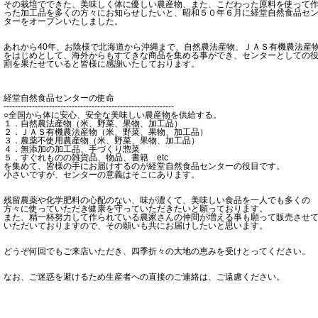
その栽培でできた、美味しく体に優しい農産物、また、こだわった原料を使って
った加工品を多くの方々にお知らせしたいと、昭和５０年６月に経堂自然食品セ
ターをオープンいたしました。
あれから40年、お陰様で北海道から沖縄まで、自然農法産物、ＪＡＳ有機農法産
をはじめとして、海外からもすてきな商品を集める事ができ、センターとしての
割を果たせていると皆様に感謝いたしております。
経堂自然食品センターの使命
------------------------------------------------------------
○全国から体に安心、安全な美味しい農産物を供給する。
１．自然農法産物（米、野菜、果物、加工品）
２．ＪＡＳ有機農法産物（米、野菜、果物、加工品）
３．農薬不使用農産物（米、野菜、果物、加工品）
４．無添加の加工品、手づくり惣菜
５．すぐれものの雑貨品、物品、書籍 etc
を集めて、皆様の手にお届けするのが経堂自然食品センターの役目です。
小さいですが、センターの意義はそこにあります。
残留農薬や化学肥料の心配のない、味が濃くて、美味しい食品を一人でも多くの
方々に使っていただき健康を守っていただきたいと願っております。
また、精一杯努力して作られている農家さんの仲間が増える事も願って販売させ
いただいておりますので、その願いも共にお届けしたいと思います。
どうぞ何回でもご来店いただき、四季折々の大地の恵みを受けとってください。
なお、ご迷惑を避けるため生産者への直接のご連絡は、ご遠慮ください。