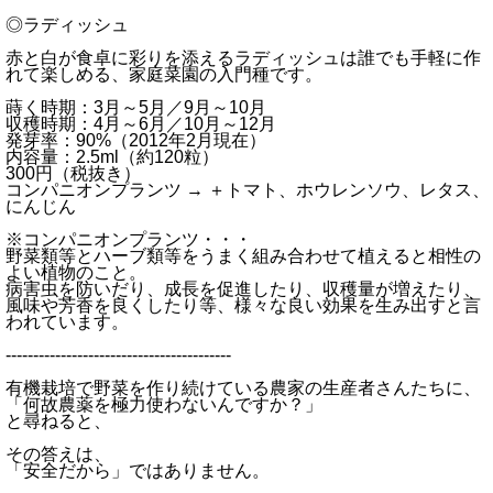
◎ラディッシュ
赤と白が食卓に彩りを添えるラディッシュは誰でも手軽に作
れて楽しめる、家庭菜園の入門種です。
蒔く時期：3月～5月／9月～10月
収穫時期：4月～6月／10月～12月
発芽率：90%（2012年2月現在）
内容量：2.5ml（約120粒）
300円（税抜き）
コンパニオンプランツ → ＋トマト、ホウレンソウ、レタス、
にんじん
※コンパニオンプランツ・・・
野菜類等とハーブ類等をうまく組み合わせて植えると相性の
よい植物のこと。
病害虫を防いだり、成長を促進したり、収穫量が増えたり、
風味や芳香を良くしたり等、様々な良い効果を生み出すと言
われています。
-----------------------------------------
有機栽培で野菜を作り続けている農家の生産者さんたちに、
「何故農薬を極力使わないんですか？」
と尋ねると、
その答えは、
「安全だから」ではありません。