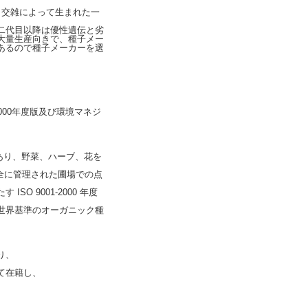
もいい、交雑によって生まれた一
二代目以降は優性遺伝と劣
大量生産向きで、種子メー
あるので種子メーカーを選
000年度版及び環境マネジ
。
であり、野菜、ハーブ、花を
全に管理された圃場での点
 9001-2000 年度
世界基準のオーガニック種
り、
て在籍し、