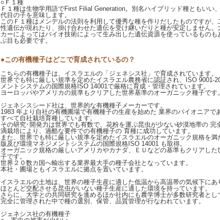
○Ｆ１種
Ｆ１種は生物学用語でFirst Filial Generation。別名ハイブリッド種と
代目の子を意味します。
このＦ１種はメンデルの法則を利用して優秀な種を作りだしたものですが、
性遺伝が現れたり、掛け合わせた遺伝を受け継いだりと種が安定しません。
カーによってはバイオ技術によって生み出した遺伝資源を使っているものも
ぶ目も必要です。
●この有機種子はどこで育成されているの？
こちらの有機種子は、イスラエルの「ジェネシス社」で育成されています。
世界でも特に厳しい規準を定めたイスラエル農務省に認証され、ISO 9001-2
メントシステムの国際規格ISO 14001で厳格に育成・管理されています。
ヨーロッパやアメリカの規準もクリアした世界基準のオーガニック種子です
ジェネシスシード社は、世界的な有機種子メーカーです。
1983 年より自社の有機圃場で有機種子の生産を始めた 業界のパイオニア
すべて自社栽培育種しています。
その研究･開発力は世界でも有数で、花粉を運ぶ昆虫が少ない砂漠地帯の 完
滴栽培により、過酷な要件での有機種子の 育種に成功しています。
また、世界でも特に厳しい規準を定めたイスラエルのオーガニック規格を満たす ISO
版及び環境マネジメントシステムの国際規格ISO 14001 も取得。
オーガニック規格の厳しいアメリカやカナダ、ＥＵなどの基準もクリアした
子です。
世界２０数カ国へ輸出する業界最大手の種子会社となっています。
本社・圃場ともイスラエルに拠点を置いています。
イスラエルの土地は、世界の種子生産に適した低温から高温帯の気候下にあ
ほとんど交配させる昆虫がいない種子生産に適した環境を持っています。
さらに、大学との共同研究を進めるほか社内にも農学博士が多数研究者とし
完全に管理された中で種の選別、保管、品質管理が行なわれています。
ジェネシス社の有機種子