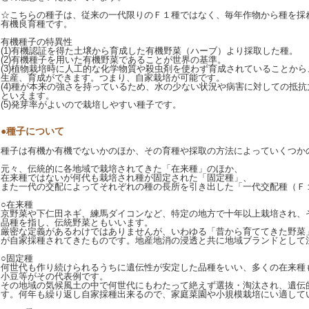
☆こちらの種子は、従来の一代限りのＦ１種ではなく、毎年作物から種を採
有機良育種です。
有機種子の特異性
(1)有機認証を得た土壌から育成した有機野菜（ハーブ）より採取した種。
(2)有機種子を用いた有機野菜であることが世界の基準。
(3)植物栽培時に人工的な化学物質や殺虫剤を使わず育成されていることか
生産、育成ができます。つまり、自家栽培が可能です。
(4)種が本来の強さを持っているため、水の少ない状況や病害に対しての抵
といえます。
(5)発芽率がよいので栽培しやすい種子です。
●種子について
種子は有機か有機でないかのほか、その育種や採取の方法によっていくつか
元々、伝統的に各地域で栽培されてきた「在来種」のほか、
在来種ではないが何代も栽培され種が固定された「固定種」、
また一代の交配によってそれぞれの種の長所を引き出した「一代交配種（Ｆ
○在来種
京野菜や下仁田ネギ、練馬ダイコンなど、特定の地方で十年以上栽培され、
品種を指し、伝統野菜ともいいます。
厳密な定義があるわけではありませんが、いわゆる「昔から育ててきた野菜
が自家採種されてきたものです。地産地消の浸透と共に地域ブランドとして
○固定種
何世代も作り続けられるうちに遺伝性が安定した品種をいい、多くの在来種
小豆等がその代表例です。
その地域の気候風土の中で何世代にもわたって絶えず選抜・淘汰され、遺伝
す。何年も繰り返し自家採種出来るので、家庭菜園や小規模栽培にい適して