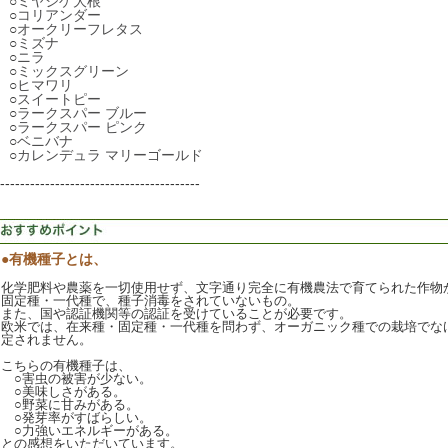
○
ミヤシゲ大根
○
コリアンダー
○
オークリーフレタス
○
ミズナ
○
ニラ
○
ミックスグリーン
○
ヒマワリ
○
スイートピー
○
ラークスパー ブルー
○
ラークスパー ピンク
○
ベニバナ
○
カレンデュラ マリーゴールド
----------------------------------------
●有機種子とは、
化学肥料や農薬を一切使用せず、文字通り完全に有機農法で育てられた作物
固定種・一代種で、種子消毒をされていないもの。
また、国や認証機関等の認証を受けていることが必要です。
欧米では、在来種・固定種・一代種を問わず、オーガニック種での栽培でな
定されません。
こちらの有機種子は、
○害虫の被害が少ない。
○美味しさがある。
○野菜に甘みがある。
○発芽率がすばらしい。
○力強いエネルギーがある。
との感想をいただいています。