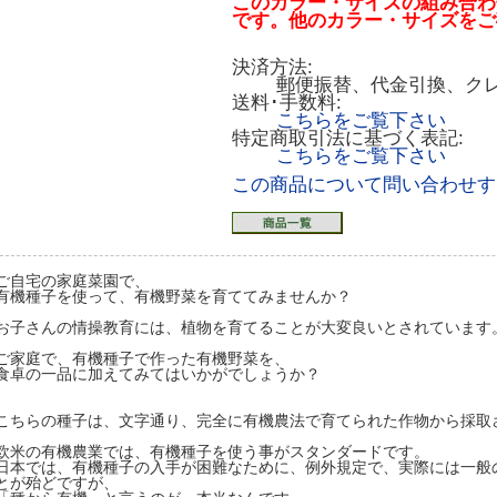
このカラー・サイズの組み合わ
です。他のカラー・サイズをご
決済方法:
郵便振替、代金引換、ク
送料･手数料:
こちらをご覧下さい
特定商取引法に基づく表記:
こちらをご覧下さい
この商品について問い合わせす
ご自宅の家庭菜園で、
有機種子を使って、有機野菜を育ててみませんか？
お子さんの情操教育には、植物を育てることが大変良いとされています
ご家庭で、有機種子で作った有機野菜を、
食卓の一品に加えてみてはいかがでしょうか？
こちらの種子は、文字通り、完全に有機農法で育てられた作物から採取
欧米の有機農業では、有機種子を使う事がスタンダードです。
日本では、有機種子の入手が困難なために、例外規定で、実際には一般
とが殆どですが、