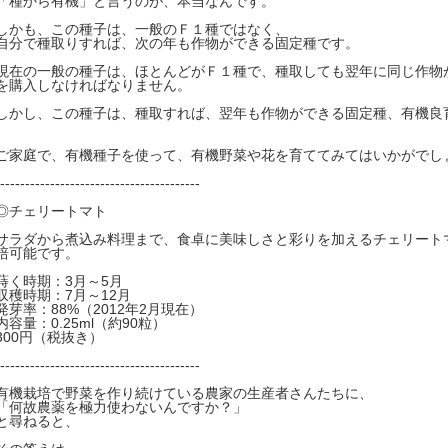
「種から有機」と言うのが、本当なんです。
しかも、この種子は、一般のＦ１種ではなく、
自分で種取りすれば、次の年も作物ができる固定種です。
現在の一般の種子は、ほとんどがＦ１種で、種取しても翌年に同じ作物
を購入しなければなりません。
しかし、この種子は、種取すれば、翌年も作物ができる固定種、有機良
ご家庭で、有機種子を使って、有機野菜や花を育ててみてはいかがでし
----------------------------------------
◎チェリートマト
サラダから煮込み料理まで、食卓に美味しさと彩りを加えるチェリート
培可能です。
蒔く時期：3月～5月
収穫時期：7月～12月
発芽率：88%（2012年2月現在）
内容量：0.25ml（約90粒）
300円（税抜き）
----------------------------------------
有機栽培で野菜を作り続けている農家の生産者さんたちに、
「何故農薬を極力使わないんですか？」
と尋ねると、