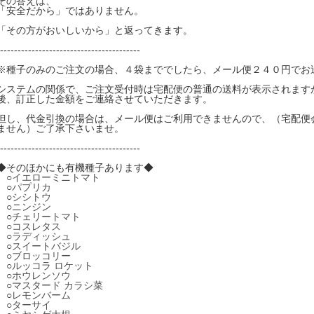
その答えは、
「安全だから」ではありません。
「その方がおいしいから」と返ってきます。
----------------------------------------
※種子のみのご注文の場合、４袋まででしたら、メール便２４０円でお
システムの関係で、ご注文受付時は宅配便の普通の送料が表示されます
後、訂正した金額をご連絡させていただきます。
但し、代金引換の場合は、メール便はご利用できませんので、（宅配便
ません）ご了承下さいませ。
----------------------------------------
◆そのほかにも有機種子あります◆
○
イエローミニトマト
○
パプリカ
○
シシトウ
○
ニンジン
○
チェリートマト
○
コスレタス
○
ラディッシュ
○
スイートバジル
○
ブロッコリー
○
ルッコラ ロケット
○
ホウレンソウ
○
マスタード カラシ菜
○
レモンバーム
○
ターサイ