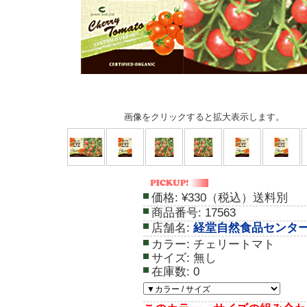
画像をクリックすると拡大表示します。
価格:
¥330（税込）送料別
商品番号:
17563
店舗名:
経堂自然食品センタ
カラー:
チェリートマト
サイズ:
無し
在庫数:
0