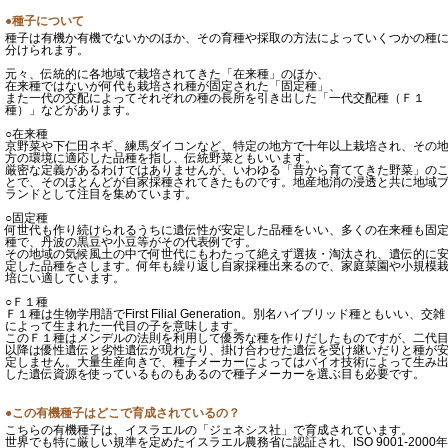
●種子について
種子は有機か有機でないかのほか、その育種や採取の方法によっていくつかの種
分けられます。
元々、伝統的に各地域で栽培されてきた「在来種」のほか、
在来種ではないが何代も栽培され種が固定された「固定種」、
また一代の交配によってそれぞれの種の長所を引き出した「一代交配種（Ｆ１
種）」などがあります。
○在来種
京野菜や下仁田ネギ、練馬ダイコンなど、特定の地方で十年以上栽培され、その
方の環境に適応した品種を指し、伝統野菜ともいいます。
厳密な定義があるわけではありませんが、いわゆる「昔から育ててきた野菜」の
とで、そのほとんどが自家採種されてきたものです。地産地消の浸透と共に地域
ランドとして注目を集めています。
○固定種
何世代も作り続けられるうちに遺伝性が安定した品種をいい、多くの在来種も固
種で、丹波の黒豆や小豆等がその代表例です。
その地域の気候風土の中で何世代にもわたって絶えず選抜・淘汰され、遺伝的に
定した品種をさします。何年も繰り返し自家採種出来るので、家庭菜園や小規模
培にい適しています。
○Ｆ１種
Ｆ１種は生物学用語でFirst Filial Generation。別名ハイブリッド種ともいい、交雑
によって生まれた一代目の子を意味します。
このＦ１種はメンデルの法則を利用して優秀な種を作りだしたものですが、二代
以降は優性遺伝と劣性遺伝が現れたり、掛け合わせた遺伝を受け継いだりと種が
定しません。大量生産向きで、種子メーカーによってはバイオ技術によって生み
した遺伝資源を使っているものもあるので種子メーカーを選ぶ目も必要です。
●この有機種子はどこで育成されているの？
こちらの有機種子は、イスラエルの「ジェネシス社」で育成されています。
世界でも特に厳しい規準を定めたイスラエル農務省に認証され、ISO 9001-2000年