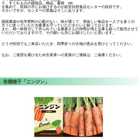
５．すぐれものの雑貨品、物品、書籍 etc
を集めて、皆様の手にお届けするのが経堂自然食品センターの役目です。
小さいですが、センターの意義はそこにあります。
残留農薬や化学肥料の心配のない、味が濃くて、美味しい食品を一人でも多くの
方々に使っていただき健康を守っていただきたいと願っております。
また、精一杯努力して作られている農家さんの仲間が増える事も願って販売させ
いただいておりますので、その願いも共にお届けしたいと思います。
どうぞ何回でもご来店いただき、四季折々の大地の恵みを受けとってください。
なお、ご迷惑を避けるため生産者への直接のご連絡は、ご遠慮ください。