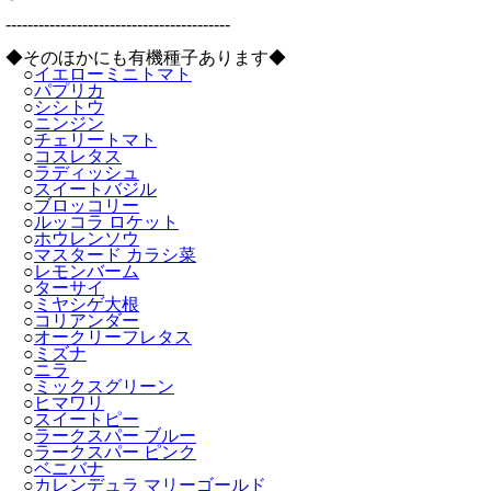
-----------------------------------------
◆そのほかにも有機種子あります◆
○
イエローミニトマト
○
パプリカ
○
シシトウ
○
ニンジン
○
チェリートマト
○
コスレタス
○
ラディッシュ
○
スイートバジル
○
ブロッコリー
○
ルッコラ ロケット
○
ホウレンソウ
○
マスタード カラシ菜
○
レモンバーム
○
ターサイ
○
ミヤシゲ大根
○
コリアンダー
○
オークリーフレタス
○
ミズナ
○
ニラ
○
ミックスグリーン
○
ヒマワリ
○
スイートピー
○
ラークスパー ブルー
○
ラークスパー ピンク
○
ベニバナ
○
カレンデュラ マリーゴールド