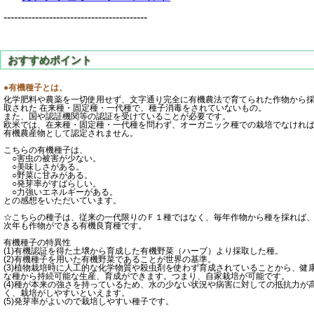
-----------------------------------------
●有機種子とは、
化学肥料や農薬を一切使用せず、文字通り完全に有機農法で育てられた作物から
取された 在来種・固定種・一代種で、種子消毒をされていないもの。
また、国や認証機関等の認証を受けていることが必要です。
欧米では、在来種・固定種・一代種を問わず、オーガニック種での栽培でなけれ
有機農産物として認定されません。
こちらの有機種子は、
○害虫の被害が少ない。
○美味しさがある。
○野菜に甘みがある。
○発芽率がすばらしい。
○力強いエネルギーがある。
との感想をいただいています。
☆こちらの種子は、従来の一代限りのＦ１種ではなく、毎年作物から種を採れば
次年も作物ができる有機良育種です。
有機種子の特異性
(1)有機認証を得た土壌から育成した有機野菜（ハーブ）より採取した種。
(2)有機種子を用いた有機野菜であることが世界の基準。
(3)植物栽培時に人工的な化学物質や殺虫剤を使わず育成されていることから、健
な種から持続可能な生産、育成ができます。つまり、自家栽培が可能です。
(4)種が本来の強さを持っているため、水の少ない状況や病害に対しての抵抗力が
く、栽培がしやすいといえます。
(5)発芽率がよいので栽培しやすい種子です。