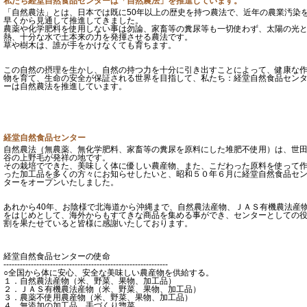
私たち経堂自然食品センターは「自然農法」を推進しています。
「自然農法」とは、日本では既に50年以上の歴史を持つ農法で、近年の農業汚染
早くから見通して推進してきました。
農薬や化学肥料を使用しない事は勿論、家畜等の糞尿等も一切使わず、太陽の光
熱、十分な水で土本来の力を発揮させる農法です。
草や樹木は、誰が手をかけなくても育ちます。
この自然の摂理を生かし、自然の持つ力を十分に引き出すことによって、健康な
物を育て、生命の安全が保証される世界を目指して、私たち：経堂自然食品セン
ーは自然農法を推進しています。
経堂自然食品センター
自然農法（無農薬、無化学肥料、家畜等の糞尿を原料にした堆肥不使用）は、世
谷の上野毛が発祥の地です。
その栽培でできた、美味しく体に優しい農産物、また、こだわった原料を使って
った加工品を多くの方々にお知らせしたいと、昭和５０年６月に経堂自然食品セ
ターをオープンいたしました。
あれから40年、お陰様で北海道から沖縄まで、自然農法産物、ＪＡＳ有機農法産
をはじめとして、海外からもすてきな商品を集める事ができ、センターとしての
割を果たせていると皆様に感謝いたしております。
経堂自然食品センターの使命
------------------------------------------------------------
○全国から体に安心、安全な美味しい農産物を供給する。
１．自然農法産物（米、野菜、果物、加工品）
２．ＪＡＳ有機農法産物（米、野菜、果物、加工品）
３．農薬不使用農産物（米、野菜、果物、加工品）
４．無添加の加工品、手づくり惣菜