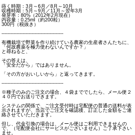
蒔く時期：3月～6月／8月～10月
収穫時期：5月～9月／11月～翌年3月
発芽率：80%（2012年2月現在）
内容量：0.25ml（約200粒）
300円（税抜き）
-----------------------------------------
有機栽培で野菜を作り続けている農家の生産者さんたちに、
「何故農薬を極力使わないんですか？」
と尋ねると、
その答えは、
「安全だから」ではありません。
「その方がおいしいから」と返ってきます。
-----------------------------------------
※種子のみのご注文の場合、４袋まででしたら、メール便２
４０円でお送りできます。
システムの関係で、ご注文受付時は宅配便の普通の送料が表
示されますが、当店でご注文を確認後、訂正した金額をご連
絡させていただきます。
但し、代金引換の場合は、メール便はご利用できませんの
で、（宅配便会社にサービスがございません）ご了承下さい
ませ。