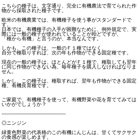
こちらの種子は、文字通り、完全に有機農法で育てられた作
物から採取された種子です。
欧米の有機農業では、有機種子を使う事がスタンダードで
す。
日本では、有機種子の入手が困難なために、例外規定で、実
際には一般の種子が使われていることが殆どですが、
「種から有機」と言うのが、本当なんです。
しかも、この種子は、一般のＦ１種ではなく、
自分で種取りすれば、次の年も作物ができる固定種です。
現在の一般の種子は、ほとんどがＦ１種で、種取しても翌年
に同じ作物ができない為、毎年種子を購入しなければなりま
せん。
しかし、この種子は、種取すれば、翌年も作物ができる固定
種、有機良育種です。
ご家庭で、有機種子を使って、有機野菜や花を育ててみては
いかがでしょうか？
-----------------------------------------
◎ニンジン
緑黄色野菜の代表格のこの有機にんじんは、甘くてサクサク
の食感が楽しめます。