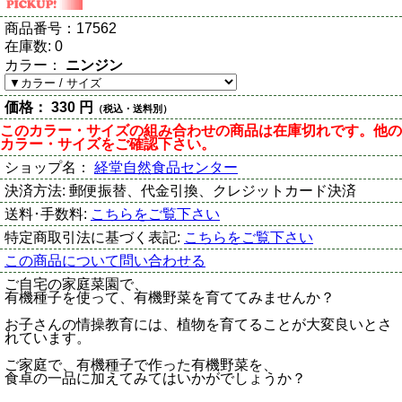
商品番号：
17562
在庫数:
0
カラー：
ニンジン
価格：
330 円
（税込・送料別）
このカラー・サイズの組み合わせの商品は在庫切れです。他の
カラー・サイズをご確認下さい。
ショップ名：
経堂自然食品センター
決済方法:
郵便振替、代金引換、クレジットカード決済
送料･手数料:
こちらをご覧下さい
特定商取引法に基づく表記:
こちらをご覧下さい
この商品について問い合わせる
ご自宅の家庭菜園で、
有機種子を使って、有機野菜を育ててみませんか？
お子さんの情操教育には、植物を育てることが大変良いとさ
れています。
ご家庭で、有機種子で作った有機野菜を、
食卓の一品に加えてみてはいかがでしょうか？