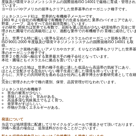
度版及び環境マネジメントシステムの国際規格ISO 14001で厳格に育成・管理され
ています。
ヨーロッパやアメリカの規準もクリアした世界基準のオーガニック種子です。
ジェネシスシード社は、世界的な有機種子メーカーです。
1983 年より自社の有機圃場で有機種子の生産を始めた 業界のパイオニアであり、
野菜、ハーブ、花をすべて自社栽培育種しています。
その研究･開発力は世界でも有数で、花粉を運ぶ昆虫が少ない砂漠地帯の 完全に管
理された圃場での点滴栽培により、過酷な要件での有機種子の 育種に成功してい
す。
また、世界でも特に厳しい規準を定めたイスラエルのオーガニック規格を満たす
ISO 9001-2000 年度版及び環境マネジメントシステムの国際規格ISO 14001 も取
得。
オーガニック規格の厳しいアメリカやカナダ、ＥＵなどの基準もクリアした世界
準のオーガニック種子です。
世界２０数カ国へ輸出する業界最大手の種子会社となっています。
本社・圃場ともイスラエルに拠点を置いています。
イスラエルの土地は、世界の種子生産に適した低温から高温帯の気候下にあり、
ほとんど交配させる昆虫がいない種子生産に適した環境を持っています。
さらに、大学との共同研究を進めるほか社内にも農学博士が多数研究者として在
し、
完全に管理された中で種の選別、保管、品質管理が行なわれています。
ジェネシス社の有機種子
○ 害虫の被害が少ない。
○ 美味しさがあり、甘みがある。
○ 高温多湿な気候風土でもよく育つ。
○ 発芽率がすばらしい。
○ 作物が力強くエネルギーがある。
発送について
当店では地球環境に配慮してリサイクルダンボールで発送させて頂いております
沖縄へ発送の場合は、追加送料がかかることがございます。