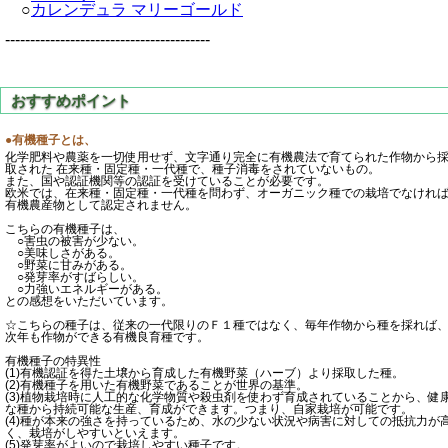
○
カレンデュラ マリーゴールド
-----------------------------------------
●有機種子とは、
化学肥料や農薬を一切使用せず、文字通り完全に有機農法で育てられた作物から
取された 在来種・固定種・一代種で、種子消毒をされていないもの。
また、国や認証機関等の認証を受けていることが必要です。
欧米では、在来種・固定種・一代種を問わず、オーガニック種での栽培でなけれ
有機農産物として認定されません。
こちらの有機種子は、
○害虫の被害が少ない。
○美味しさがある。
○野菜に甘みがある。
○発芽率がすばらしい。
○力強いエネルギーがある。
との感想をいただいています。
☆こちらの種子は、従来の一代限りのＦ１種ではなく、毎年作物から種を採れば
次年も作物ができる有機良育種です。
有機種子の特異性
(1)有機認証を得た土壌から育成した有機野菜（ハーブ）より採取した種。
(2)有機種子を用いた有機野菜であることが世界の基準。
(3)植物栽培時に人工的な化学物質や殺虫剤を使わず育成されていることから、健
な種から持続可能な生産、育成ができます。つまり、自家栽培が可能です。
(4)種が本来の強さを持っているため、水の少ない状況や病害に対しての抵抗力が
く、栽培がしやすいといえます。
(5)発芽率がよいので栽培しやすい種子です。