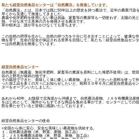
私たち経堂自然食品センターは「自然農法」を推進しています。
「自然農法」とは、日本では既に50年以上の歴史を持つ農法で、近年の農業汚染
早くから見通して推進してきました。
農薬や化学肥料を使用しない事は勿論、家畜等の糞尿等も一切使わず、太陽の光
熱、十分な水で土本来の力を発揮させる農法です。
草や樹木は、誰が手をかけなくても育ちます。
この自然の摂理を生かし、自然の持つ力を十分に引き出すことによって、健康な
物を育て、生命の安全が保証される世界を目指して、私たち：経堂自然食品セン
ーは自然農法を推進しています。
経堂自然食品センター
自然農法（無農薬、無化学肥料、家畜等の糞尿を原料にした堆肥不使用）は、世
谷の上野毛が発祥の地です。
その栽培でできた、美味しく体に優しい農産物、また、こだわった原料を使って
った加工品を多くの方々にお知らせしたいと、昭和５０年６月に経堂自然食品セ
ターをオープンいたしました。
あれから40年、お陰様で北海道から沖縄まで、自然農法産物、ＪＡＳ有機農法産
をはじめとして、海外からもすてきな商品を集める事ができ、センターとしての
割を果たせていると皆様に感謝いたしております。
経堂自然食品センターの使命
------------------------------------------------------------
○全国から体に安心、安全な美味しい農産物を供給する。
１．自然農法産物（米、野菜、果物、加工品）
２．ＪＡＳ有機農法産物（米、野菜、果物、加工品）