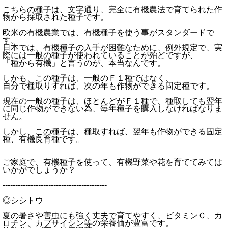
こちらの種子は、文字通り、完全に有機農法で育てられた作
物から採取された種子です。
欧米の有機農業では、有機種子を使う事がスタンダードで
す。
日本では、有機種子の入手が困難なために、例外規定で、実
際には一般の種子が使われていることが殆どですが、
「種から有機」と言うのが、本当なんです。
しかも、この種子は、一般のＦ１種ではなく、
自分で種取りすれば、次の年も作物ができる固定種です。
現在の一般の種子は、ほとんどがＦ１種で、種取しても翌年
に同じ作物ができない為、毎年種子を購入しなければなりま
せん。
しかし、この種子は、種取すれば、翌年も作物ができる固定
種、有機良育種です。
ご家庭で、有機種子を使って、有機野菜や花を育ててみては
いかがでしょうか？
-----------------------------------------
◎シシトウ
夏の暑さや害虫にも強く丈夫で育てやすく、ビタミンＣ、カ
ロチン、カプサイシン等の栄養価が豊富です。