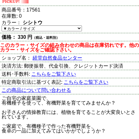
商品番号：
17561
在庫数:
0
カラー：
シシトウ
価格：
330 円
（税込・送料別）
このカラー・サイズの組み合わせの商品は在庫切れです。他の
カラー・サイズをご確認下さい。
ショップ名：
経堂自然食品センター
決済方法:
郵便振替、代金引換、クレジットカード決済
送料･手数料:
こちらをご覧下さい
特定商取引法に基づく表記:
こちらをご覧下さい
この商品について問い合わせる
ご自宅の家庭菜園で、
有機種子を使って、有機野菜を育ててみませんか？
お子さんの情操教育には、植物を育てることが大変良いとさ
れています。
ご家庭で、有機種子で作った有機野菜を、
食卓の一品に加えてみてはいかがでしょうか？