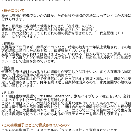
●種子について
種子は有機か有機でないかのほか、その育種や採取の方法によっていくつかの種
分けられます。
元々、伝統的に各地域で栽培されてきた「在来種」のほか、
在来種ではないが何代も栽培され種が固定された「固定種」、
また一代の交配によってそれぞれの種の長所を引き出した「一代交配種（Ｆ１
種）」などがあります。
○在来種
京野菜や下仁田ネギ、練馬ダイコンなど、特定の地方で十年以上栽培され、その
方の環境に適応した品種を指し、伝統野菜ともいいます。
厳密な定義があるわけではありませんが、いわゆる「昔から育ててきた野菜」の
とで、そのほとんどが自家採種されてきたものです。地産地消の浸透と共に地域
ランドとして注目を集めています。
○固定種
何世代も作り続けられるうちに遺伝性が安定した品種をいい、多くの在来種も固
種で、丹波の黒豆や小豆等がその代表例です。
その地域の気候風土の中で何世代にもわたって絶えず選抜・淘汰され、遺伝的に
定した品種をさします。何年も繰り返し自家採種出来るので、家庭菜園や小規模
培にい適しています。
○Ｆ１種
Ｆ１種は生物学用語でFirst Filial Generation。別名ハイブリッド種ともいい、交雑
によって生まれた一代目の子を意味します。
このＦ１種はメンデルの法則を利用して優秀な種を作りだしたものですが、二代
以降は優性遺伝と劣性遺伝が現れたり、掛け合わせた遺伝を受け継いだりと種が
定しません。大量生産向きで、種子メーカーによってはバイオ技術によって生み
した遺伝資源を使っているものもあるので種子メーカーを選ぶ目も必要です。
●この有機種子はどこで育成されているの？
こちらの有機種子は、イスラエルの「ジェネシス社」で育成されています。