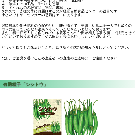
３．農薬不使用農産物（米、野菜、果物、加工品）
４．無添加の加工品、手づくり惣菜
５．すぐれものの雑貨品、物品、書籍 etc
を集めて、皆様の手にお届けするのが経堂自然食品センターの役目です。
小さいですが、センターの意義はそこにあります。
残留農薬や化学肥料の心配のない、味が濃くて、美味しい食品を一人でも多くの
方々に使っていただき健康を守っていただきたいと願っております。
また、精一杯努力して作られている農家さんの仲間が増える事も願って販売させ
いただいておりますので、その願いも共にお届けしたいと思います。
どうぞ何回でもご来店いただき、四季折々の大地の恵みを受けとってください。
なお、ご迷惑を避けるため生産者への直接のご連絡は、ご遠慮ください。