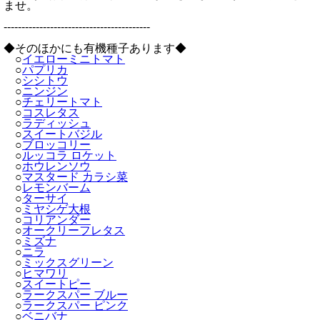
ませ。
-----------------------------------------
◆そのほかにも有機種子あります◆
○
イエローミニトマト
○
パプリカ
○
シシトウ
○
ニンジン
○
チェリートマト
○
コスレタス
○
ラディッシュ
○
スイートバジル
○
ブロッコリー
○
ルッコラ ロケット
○
ホウレンソウ
○
マスタード カラシ菜
○
レモンバーム
○
ターサイ
○
ミヤシゲ大根
○
コリアンダー
○
オークリーフレタス
○
ミズナ
○
ニラ
○
ミックスグリーン
○
ヒマワリ
○
スイートピー
○
ラークスパー ブルー
○
ラークスパー ピンク
○
ベニバナ