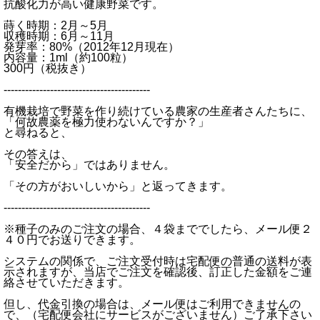
抗酸化力が高い健康野菜です。
蒔く時期：2月～5月
収穫時期：6月～11月
発芽率：80%（2012年12月現在）
内容量：1ml（約100粒）
300円（税抜き）
-----------------------------------------
有機栽培で野菜を作り続けている農家の生産者さんたちに、
「何故農薬を極力使わないんですか？」
と尋ねると、
その答えは、
「安全だから」ではありません。
「その方がおいしいから」と返ってきます。
-----------------------------------------
※種子のみのご注文の場合、４袋まででしたら、メール便２
４０円でお送りできます。
システムの関係で、ご注文受付時は宅配便の普通の送料が表
示されますが、当店でご注文を確認後、訂正した金額をご連
絡させていただきます。
但し、代金引換の場合は、メール便はご利用できませんの
で、（宅配便会社にサービスがございません）ご了承下さい