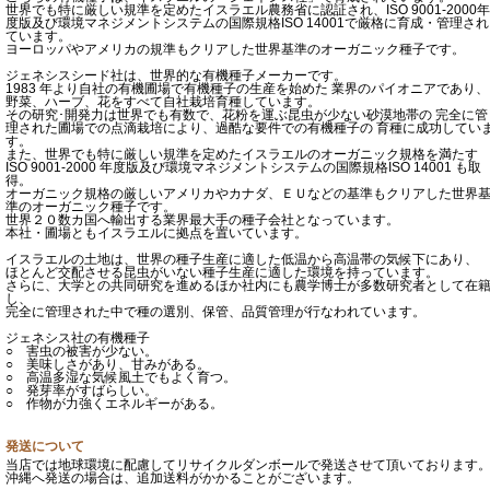
世界でも特に厳しい規準を定めたイスラエル農務省に認証され、ISO 9001-2000年
度版及び環境マネジメントシステムの国際規格ISO 14001で厳格に育成・管理され
ています。
ヨーロッパやアメリカの規準もクリアした世界基準のオーガニック種子です。
ジェネシスシード社は、世界的な有機種子メーカーです。
1983 年より自社の有機圃場で有機種子の生産を始めた 業界のパイオニアであり、
野菜、ハーブ、花をすべて自社栽培育種しています。
その研究･開発力は世界でも有数で、花粉を運ぶ昆虫が少ない砂漠地帯の 完全に管
理された圃場での点滴栽培により、過酷な要件での有機種子の 育種に成功してい
す。
また、世界でも特に厳しい規準を定めたイスラエルのオーガニック規格を満たす
ISO 9001-2000 年度版及び環境マネジメントシステムの国際規格ISO 14001 も取
得。
オーガニック規格の厳しいアメリカやカナダ、ＥＵなどの基準もクリアした世界
準のオーガニック種子です。
世界２０数カ国へ輸出する業界最大手の種子会社となっています。
本社・圃場ともイスラエルに拠点を置いています。
イスラエルの土地は、世界の種子生産に適した低温から高温帯の気候下にあり、
ほとんど交配させる昆虫がいない種子生産に適した環境を持っています。
さらに、大学との共同研究を進めるほか社内にも農学博士が多数研究者として在
し、
完全に管理された中で種の選別、保管、品質管理が行なわれています。
ジェネシス社の有機種子
○ 害虫の被害が少ない。
○ 美味しさがあり、甘みがある。
○ 高温多湿な気候風土でもよく育つ。
○ 発芽率がすばらしい。
○ 作物が力強くエネルギーがある。
発送について
当店では地球環境に配慮してリサイクルダンボールで発送させて頂いております
沖縄へ発送の場合は、追加送料がかかることがございます。