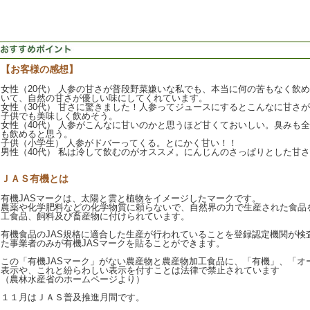
【お客様の感想】
女性（20代） 人参の甘さが普段野菜嫌いな私でも、本当に何の苦もなく飲
いて、自然の甘さが優しい味にしてくれています。
女性（30代） 甘さに驚きました！人参ってジュースにするとこんなに甘さ
子供でも美味しく飲めそう。
女性（40代） 人参がこんなに甘いのかと思うほど甘くておいしい。臭みも
も飲めると思う。
子供（小学生） 人参がドバーってくる。とにかく甘い！！
男性（40代） 私は冷して飲むのがオススメ。にんじんのさっぱりとした甘
ＪＡＳ有機とは
有機JASマークは、太陽と雲と植物をイメージしたマークです。
農薬や化学肥料などの化学物質に頼らないで、自然界の力で生産された食品
工食品、飼料及び畜産物に付けられています。
有機食品のJAS規格に適合した生産が行われていることを登録認定機関が検
た事業者のみが有機JASマークを貼ることができます。
この「有機JASマーク」がない農産物と農産物加工食品に、「有機」、「オ
表示や、これと紛らわしい表示を付すことは法律で禁止されています
（農林水産省のホームページより）
１１月はＪＡＳ普及推進月間です。