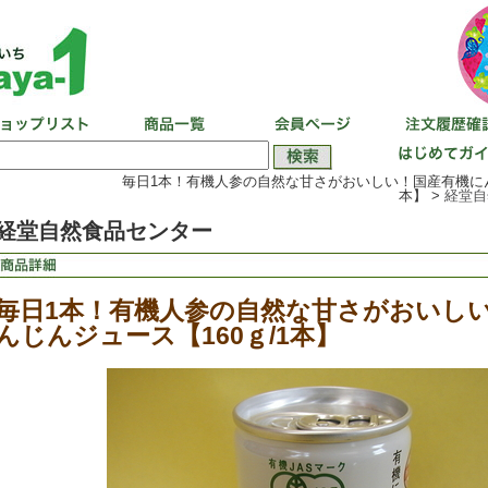
毎日1本！有機人参の自然な甘さがおいしい！国産有機にん
本】 >
経堂自
経堂自然食品センター
毎日1本！有機人参の自然な甘さがおいし
んじんジュース【160ｇ/1本】