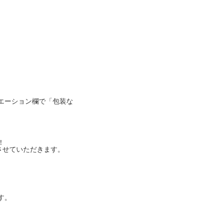
エーション欄で「包装な
！
させていただきます。
。
す。
。