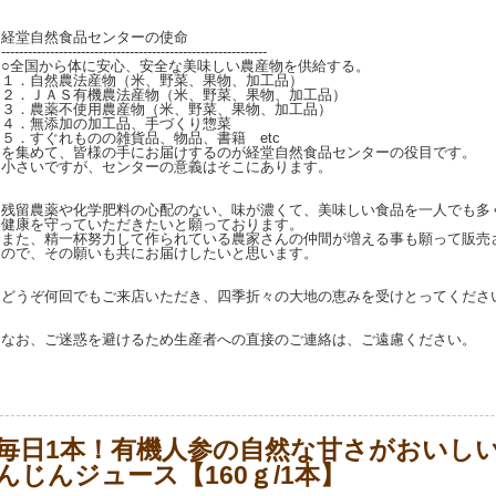
経堂自然食品センターの使命
------------------------------------------------------------
○全国から体に安心、安全な美味しい農産物を供給する。
１．自然農法産物（米、野菜、果物、加工品）
２．ＪＡＳ有機農法産物（米、野菜、果物、加工品）
３．農薬不使用農産物（米、野菜、果物、加工品）
４．無添加の加工品、手づくり惣菜
５．すぐれものの雑貨品、物品、書籍 etc
を集めて、皆様の手にお届けするのが経堂自然食品センターの役目です。
小さいですが、センターの意義はそこにあります。
残留農薬や化学肥料の心配のない、味が濃くて、美味しい食品を一人でも多
健康を守っていただきたいと願っております。
また、精一杯努力して作られている農家さんの仲間が増える事も願って販売
ので、その願いも共にお届けしたいと思います。
どうぞ何回でもご来店いただき、四季折々の大地の恵みを受けとってくださ
なお、ご迷惑を避けるため生産者への直接のご連絡は、ご遠慮ください。
毎日1本！有機人参の自然な甘さがおいし
んじんジュース【160ｇ/1本】