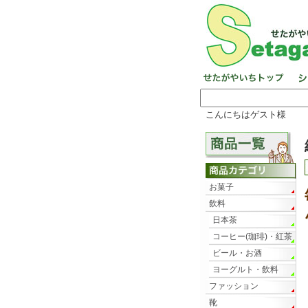
こんにちはゲスト様
お菓子
飲料
日本茶
コーヒー(珈琲)・紅茶
ビール・お酒
ヨーグルト・飲料
ファッション
靴