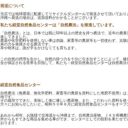
発送について
当店では地球環境に配慮してリサイクルダンボールで発送させて頂いており
沖縄へ発送の場合は、追加送料がかかることがございます。
私たち経堂自然食品センターは「自然農法」を推進しています。
「自然農法」とは、日本では既に50年以上の歴史を持つ農法で、近年の農業
進してきました。
農薬や化学肥料を使用しない事は勿論、家畜等の糞尿等も一切使わず、太陽
来の力を発揮させる農法です。
草や樹木は、誰が手をかけなくても育ちます。
この自然の摂理を生かし、自然の持つ力を十分に引き出すことによって、健
全が保証される世界を目指して、私たち：経堂自然食品センターは自然農法
経堂自然食品センター
自然農法（無農薬、無化学肥料、家畜等の糞尿を原料にした堆肥不使用）は
地です。
その栽培でできた、美味しく体に優しい農産物、また、こだわった原料を使
方々にお知らせしたいと、昭和５０年６月に経堂自然食品センターをオープ
あれから40年、お陰様で北海道から沖縄まで、自然農法産物、ＪＡＳ有機農
外からもすてきな商品を集める事ができ、センターとしての役割を果たせて
おります。