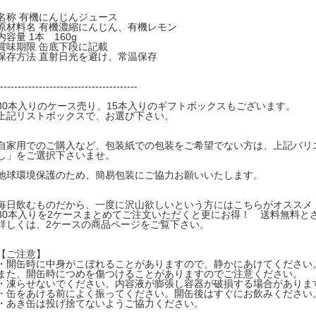
名称 有機にんじんジュース
原材料名 有機濃縮にんじん、有機レモン
内容量 1本 160g
賞味期限 缶底下段に記載
保存方法 直射日光を避け、常温保存
---------------------------------------
30本入りのケース売り、15本入りのギフトボックスもございます。
上記リストボックスで、お選び下さい。
自家用でのご購入など、包装紙での包装をご希望でない方は、上記バリ
し」をご選択下さいませ。
地球環境保護のため、簡易包装にご協力お願いいたします。
毎日飲むものだから、一度に沢山欲しいという方にはこちらがオススメ
30本入りを2ケースまとめてご注文いただくと更にお得！ 送料無料と
詳しくは、2ケースの商品ページをご覧下さい。
【ご注意】
・開缶時に中身がこぼれることがありますので、静かにあけてください
また、開缶時につめを傷つけることがありますのでご注意ください。
・凍らせないでください。内容液が膨張し容器が破損する場合がありま
・缶をあける前によく振ってください。開缶後はすぐにお飲みください
・あき缶は投げ捨てないようご協力ください。