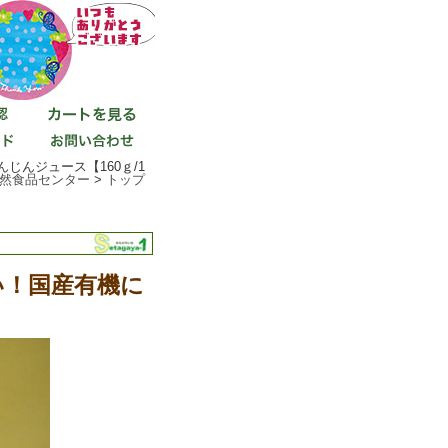
じんジュース【160ｇ/1
然食品センター
>
トップ
い！国産有機に