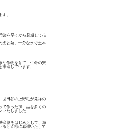
ます。
汚染を早くから見通して推
の光と熱、十分な水で土本
康な作物を育て、生命の安
を推進しています。
、世田谷の上野毛が発祥の
って作った加工品を多くの
ンいたしました。
法産物をはじめとして、海
いると皆様に感謝いたして