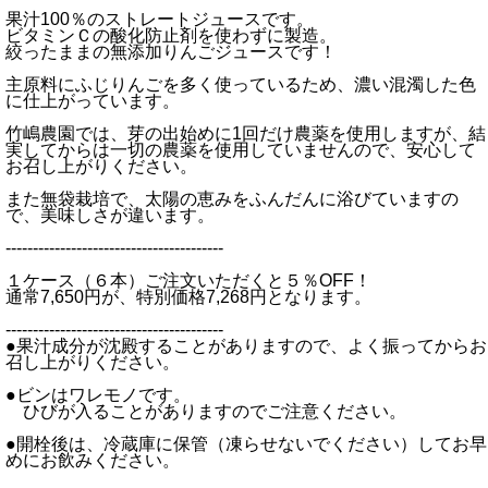
果汁100％のストレートジュースです。
ビタミンＣの酸化防止剤を使わずに製造。
絞ったままの無添加りんごジュースです！
主原料にふじりんごを多く使っているため、濃い混濁した色
に仕上がっています。
竹嶋農園では、芽の出始めに1回だけ農薬を使用しますが、結
実してからは一切の農薬を使用していませんので、安心して
お召し上がりください。
また無袋栽培で、太陽の恵みをふんだんに浴びていますの
で、美味しさが違います。
----------------------------------------
１ケース（６本）ご注文いただくと５％OFF！
通常7,650円が、特別価格7,268円となります。
----------------------------------------
●果汁成分が沈殿することがありますので、よく振ってからお
召し上がりください。
●ビンはワレモノです。
ひびが入ることがありますのでご注意ください。
●開栓後は、冷蔵庫に保管（凍らせないでください）してお早
めにお飲みください。