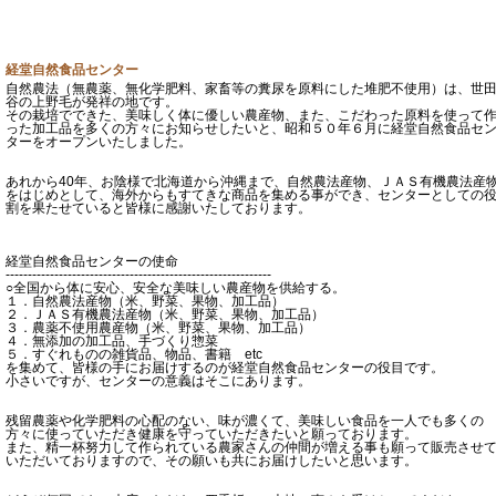
経堂自然食品センター
自然農法（無農薬、無化学肥料、家畜等の糞尿を原料にした堆肥不使用）は、世
谷の上野毛が発祥の地です。
その栽培でできた、美味しく体に優しい農産物、また、こだわった原料を使って
った加工品を多くの方々にお知らせしたいと、昭和５０年６月に経堂自然食品セ
ターをオープンいたしました。
あれから40年、お陰様で北海道から沖縄まで、自然農法産物、ＪＡＳ有機農法産
をはじめとして、海外からもすてきな商品を集める事ができ、センターとしての
割を果たせていると皆様に感謝いたしております。
経堂自然食品センターの使命
------------------------------------------------------------
○全国から体に安心、安全な美味しい農産物を供給する。
１．自然農法産物（米、野菜、果物、加工品）
２．ＪＡＳ有機農法産物（米、野菜、果物、加工品）
３．農薬不使用農産物（米、野菜、果物、加工品）
４．無添加の加工品、手づくり惣菜
５．すぐれものの雑貨品、物品、書籍 etc
を集めて、皆様の手にお届けするのが経堂自然食品センターの役目です。
小さいですが、センターの意義はそこにあります。
残留農薬や化学肥料の心配のない、味が濃くて、美味しい食品を一人でも多くの
方々に使っていただき健康を守っていただきたいと願っております。
また、精一杯努力して作られている農家さんの仲間が増える事も願って販売させ
いただいておりますので、その願いも共にお届けしたいと思います。