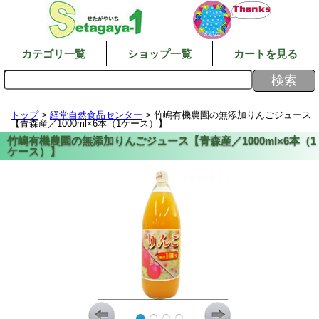
カテゴリ一覧
ショップ一覧
カートを見る
トップ
>
経堂自然食品センター
> 竹嶋有機農園の無添加りんごジュース
【青森産／1000ml×6本（1ケース）】