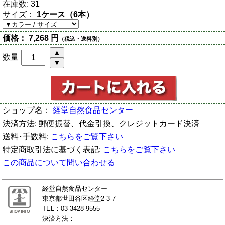
在庫数:
31
サイズ：
1ケース（6本）
価格：
7,268 円
（税込・送料別）
数量
ショップ名：
経堂自然食品センター
決済方法:
郵便振替、代金引換、クレジットカード決済
送料･手数料:
こちらをご覧下さい
特定商取引法に基づく表記:
こちらをご覧下さい
この商品について問い合わせる
経堂自然食品センター
東京都世田谷区経堂2-3-7
TEL：03-3428-9555
決済方法：