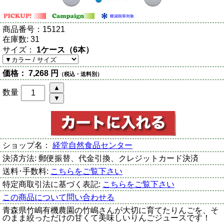
商品番号：
15121
在庫数:
31
サイズ：
1ケース（6本）
価格：
7,268 円
（税込・送料別）
数量
ショップ名：
経堂自然食品センター
決済方法:
郵便振替、代金引換、クレジットカード決済
送料･手数料:
こちらをご覧下さい
特定商取引法に基づく表記:
こちらをご覧下さい
この商品について問い合わせる
青森県竹嶋有機農園の竹嶋さんが大切に育てたりんごを、そ
のまま絞っただけの甘くて美味しいりんごジュースです！