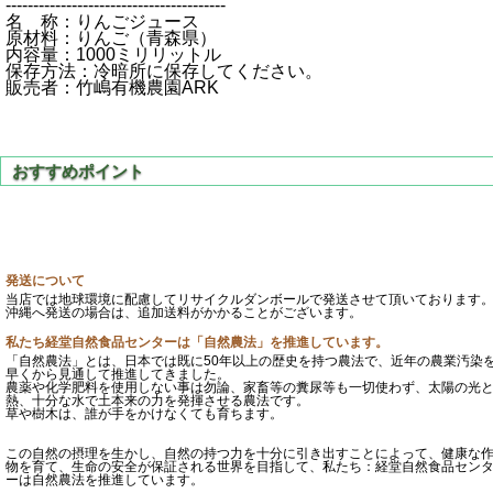
----------------------------------------
名 称：りんごジュース
原材料：りんご（青森県）
内容量：1000ミリリットル
保存方法：冷暗所に保存してください。
販売者：竹嶋有機農園ARK
発送について
当店では地球環境に配慮してリサイクルダンボールで発送させて頂いております
沖縄へ発送の場合は、追加送料がかかることがございます。
私たち経堂自然食品センターは「自然農法」を推進しています。
「自然農法」とは、日本では既に50年以上の歴史を持つ農法で、近年の農業汚染
早くから見通して推進してきました。
農薬や化学肥料を使用しない事は勿論、家畜等の糞尿等も一切使わず、太陽の光
熱、十分な水で土本来の力を発揮させる農法です。
草や樹木は、誰が手をかけなくても育ちます。
この自然の摂理を生かし、自然の持つ力を十分に引き出すことによって、健康な
物を育て、生命の安全が保証される世界を目指して、私たち：経堂自然食品セン
ーは自然農法を推進しています。