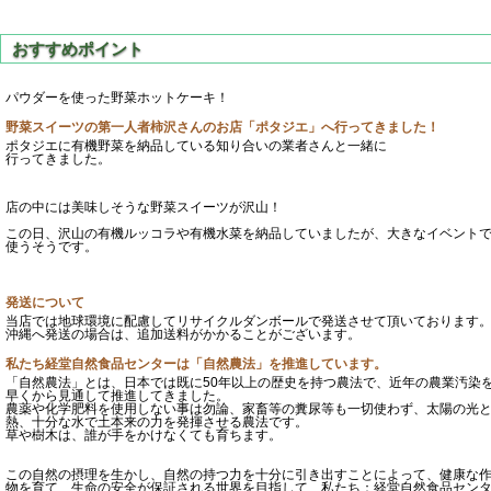
パウダーを使った野菜ホットケーキ！
野菜スイーツの第一人者柿沢さんのお店「ポタジエ」へ行ってきました！
ポタジエに有機野菜を納品している知り合いの業者さんと一緒に
行ってきました。
店の中には美味しそうな野菜スイーツが沢山！
この日、沢山の有機ルッコラや有機水菜を納品していましたが、大きなイベント
使うそうです。
発送について
当店では地球環境に配慮してリサイクルダンボールで発送させて頂いております
沖縄へ発送の場合は、追加送料がかかることがございます。
私たち経堂自然食品センターは「自然農法」を推進しています。
「自然農法」とは、日本では既に50年以上の歴史を持つ農法で、近年の農業汚染
早くから見通して推進してきました。
農薬や化学肥料を使用しない事は勿論、家畜等の糞尿等も一切使わず、太陽の光
熱、十分な水で土本来の力を発揮させる農法です。
草や樹木は、誰が手をかけなくても育ちます。
この自然の摂理を生かし、自然の持つ力を十分に引き出すことによって、健康な
物を育て、生命の安全が保証される世界を目指して、私たち：経堂自然食品セン