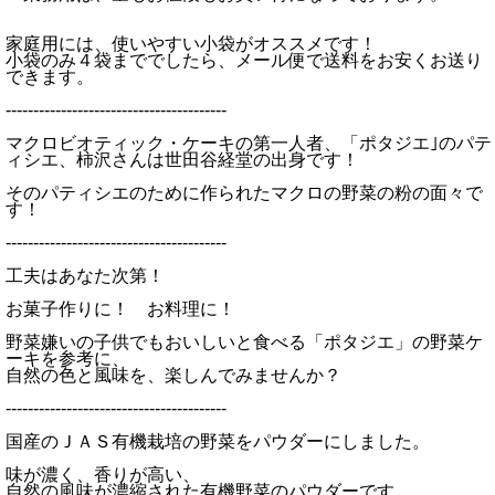
家庭用には、使いやすい小袋がオススメです！
小袋のみ４袋まででしたら、メール便で送料をお安くお送り
できます。
----------------------------------------
マクロビオティック・ケーキの第一人者、「ポタジエ｣のパテ
ィシエ、柿沢さんは世田谷経堂の出身です！
そのパティシエのために作られたマクロの野菜の粉の面々で
す！
----------------------------------------
工夫はあなた次第！
お菓子作りに！ お料理に！
野菜嫌いの子供でもおいしいと食べる「ポタジエ」の野菜ケ
ーキを参考に、
自然の色と風味を、楽しんでみませんか？
----------------------------------------
国産のＪＡＳ有機栽培の野菜をパウダーにしました。
味が濃く、香りが高い、
自然の風味が濃縮された有機野菜のパウダーです。