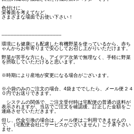
色付けに、
栄養面を考えてなど、
さまざまな場面でお使い下さい！
----------------------------------------
環境にも健康にも配慮した有機野菜を使っているから、赤ち
ゃんからお年寄りまで安心してお召し上がりいただけます。
野菜が苦手な方にも、アイデア次第で無理なく、手軽に野菜
を摂取していただけると思います。
※時期により産地が変更になる場合がございます。
※小袋のみのご注文の場合、4袋まででしたら、メール便２４
０円でお送りできます。
システムの関係で、ご注文受付時は宅配便の普通の送料が
表示されますが、当店でご注文を確認後、訂正した金額をご
連絡させていただきます。
但し、代金引換の場合は、メール便はご利用できませんの
で、（宅配便会社にサービスがございません）ご了承下さい
ませ。