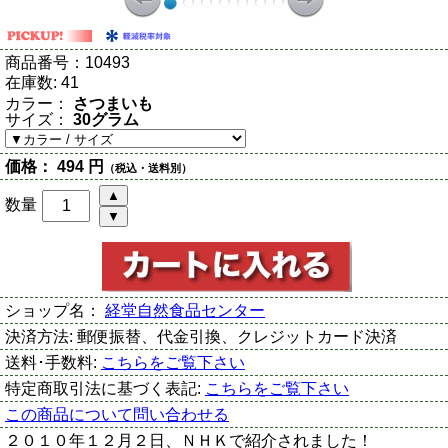
商品番号：
10493
在庫数:
41
カラー：
さつまいも
サイズ：
30グラム
価格：
494 円
（税込・送料別）
数量
ショップ名：
経堂自然食品センター
決済方法:
郵便振替、代金引換、クレジットカード決済
送料･手数料:
こちらをご覧下さい
特定商取引法に基づく表記:
こちらをご覧下さい
この商品について問い合わせる
２０１０年１２月２日、ＮＨＫで紹介されました！