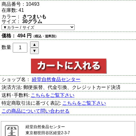
商品番号：
10493
在庫数:
41
カラー：
さつまいも
サイズ：
30グラム
価格：
494 円
（税込・送料別）
数量
ショップ名：
経堂自然食品センター
決済方法:
郵便振替、代金引換、クレジットカード決済
送料･手数料:
こちらをご覧下さい
特定商取引法に基づく表記:
こちらをご覧下さい
この商品について問い合わせる
経堂自然食品センター
東京都世田谷区経堂2-3-7