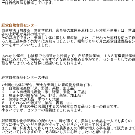
ーは自然農法を推進しています。
経堂自然食品センター
自然農法（無農薬、無化学肥料、家畜等の糞尿を原料にした堆肥不使用）は、世
谷の上野毛が発祥の地です。
その栽培でできた、美味しく体に優しい農産物、また、こだわった原料を使って
った加工品を多くの方々にお知らせしたいと、昭和５０年６月に経堂自然食品セ
ターをオープンいたしました。
あれから40年、お陰様で北海道から沖縄まで、自然農法産物、ＪＡＳ有機農法産
をはじめとして、海外からもすてきな商品を集める事ができ、センターとしての
割を果たせていると皆様に感謝いたしております。
経堂自然食品センターの使命
------------------------------------------------------------
○全国から体に安心、安全な美味しい農産物を供給する。
１．自然農法産物（米、野菜、果物、加工品）
２．ＪＡＳ有機農法産物（米、野菜、果物、加工品）
３．農薬不使用農産物（米、野菜、果物、加工品）
４．無添加の加工品、手づくり惣菜
５．すぐれものの雑貨品、物品、書籍 etc
を集めて、皆様の手にお届けするのが経堂自然食品センターの役目です。
小さいですが、センターの意義はそこにあります。
残留農薬や化学肥料の心配のない、味が濃くて、美味しい食品を一人でも多くの
方々に使っていただき健康を守っていただきたいと願っております。
また、精一杯努力して作られている農家さんの仲間が増える事も願って販売させ
いただいておりますので、その願いも共にお届けしたいと思います。