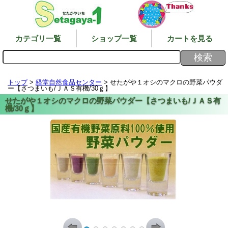
カテゴリ一覧
ショップ一覧
カートを見る
トップ
>
経堂自然食品センター
> せたがや１オシのマクロの野菜パウダ
ー【さつまいも/ＪＡＳ有機/30ｇ】