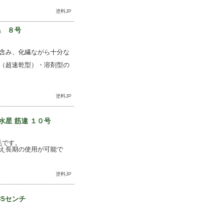
塗料JP
毛 ８号
含み、化繊ながら十分な
（超速乾型）・溶剤型の
塗料JP
星 筋違 １０号
毛です。
え長期の使用が可能で
塗料JP
×5センチ