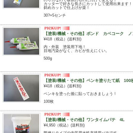
カッターで好きな長さにカットして使用出来ます！
斜めカットで仕上げが楽！
30?×5センチ
【塗装/機械・その他】ボンド カベコーク ノン
¥418（税込）
(送料別)
内・外装 塗装用下地！
目地汚染がなく、カビが生えにくい。
500g
【塗装/機械・その他】ペンキ塗りたて紙 100
¥418（税込）
(送料別)
ペンキを塗った後に貼っておきましょう！
100枚
【塗装/機械・その他】ワンタイムパテ 4L
¥4,950（税込）
(送料別)
既練りタイプの内装用水性充填用パテです。