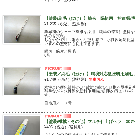
【塗装/刷毛（はけ）】塗来 隅切用 筋違/黒
¥1,265（税込）
(送料別)
業界初のウェーブ繊維を採用、繊維の隙間に塗料を
含みを実現。
しなやかで且つ滑らかな塗り感で、水性反応硬化型
いずれの塗材にも使用できます。
隅切 筋違／黒毛
8号
【塗装／刷毛（はけ）】環境対応型塗料用刷毛 水
¥1,749（税込）
(送料別)
在庫切れ
水性反応硬化塗料がOP感覚で塗れる画期的獣毛刷
獣毛ながら水性硬化塗料使用時の刷毛の固まりを抑
す。
目地用／１０号
【塗装/機械・その他】マルチ仕上げヘラ 30?
¥495（税込）
(送料別)
のり付なので板状のものに付けて使える！