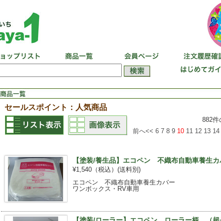
セールスポイント：人気商品
882
前へ<<
6
7
8
9
10
11
12
13
14
【塗装/養生品】エコペン 不織布自動車養生カバー
¥1,540（税込）
(送料別)
エコペン 不織布自動車養生カバー
ワンボックス・RV車用
【塗装/ローラー】エコペン ローラー柄 （超