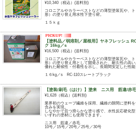
¥10,340（税込）
(送料別)
コロニアルやカラーベストなどの薄型塗装瓦や、ト
形）の塗り替え用水性下塗り材。
１５ｋｇ
【塗料品／弱溶剤／屋根用】ヤネフレッシュ RC-
ク 16kg／s
¥16,500（税込）
(送料別)
コロニアルやカラーベストなどの薄型塗装瓦や、ト
形）の塗り替え用として開発された、耐久性の高い
優れた耐候性・付着性を示し、長期間安定した性能
１６kg／s RC-110スレートブラック
【塗装/刷毛（はけ）】塗来 ニス用 筋違/赤
¥1,628（税込）
(送料別)
業界初のウェーブ繊維を採用、繊維の隙間に塗料を
含みを実現。
しなやかで且つ滑らかな塗り感で、水性反応硬化型
いずれの塗材にも使用できます。
ニス用 筋違／赤毛
10号／15号／20号／25号／30号