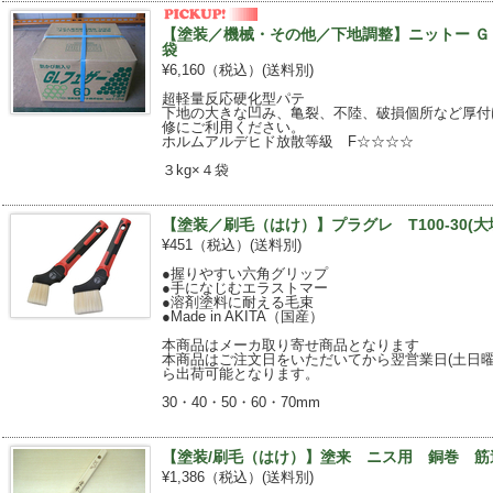
【塗装／機械・その他／下地調整】ニットー ＧＬフェ
袋
¥6,160（税込）
(送料別)
超軽量反応硬化型パテ
下地の大きな凹み、亀裂、不陸、破損個所など厚付
修にご利用ください。
ホルムアルデヒド放散等級 F☆☆☆☆
３kg×４袋
【塗装／刷毛（はけ）】プラグレ T100-30(
¥451（税込）
(送料別)
●握りやすい六角グリップ
●手になじむエラストマー
●溶剤塗料に耐える毛束
●Made in AKITA（国産）
本商品はメーカ取り寄せ商品となります
本商品はご注文日をいただいてから翌営業日(土日曜
ら出荷可能となります。
30・40・50・60・70mm
【塗装/刷毛（はけ）】塗来 ニス用 銅巻 筋
¥1,386（税込）
(送料別)