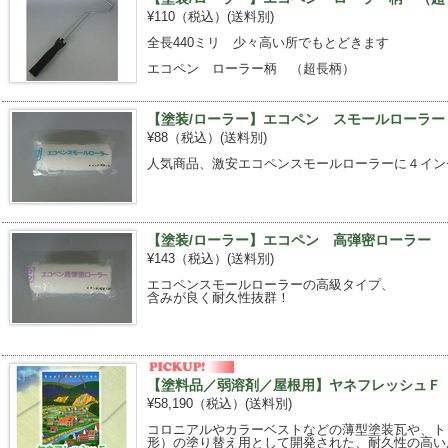
¥110（税込）
(送料別)
全長440ミリ 少々高い所でもとどきます
エコペン ローラー柄 （超長柄）
【塗装/ローラー】エコペン スモールローラー
¥88（税込）
(送料別)
人気商品、激安エコペンスモールローラーに４イン
【塗装/ローラー】エコペン 高弾密ローラー 
¥143（税込）
(送料別)
エコペンスモールローラーの高級タイプ、
含みが良く耐久性抜群！
【塗料品／弱溶剤／屋根用】ヤネフレッシュＦ 
¥58,190（税込）
(送料別)
コロニアルやカラーベストなどの薄型塗装瓦や、ト
形）の塗り替え用として開発された、耐久性の高い