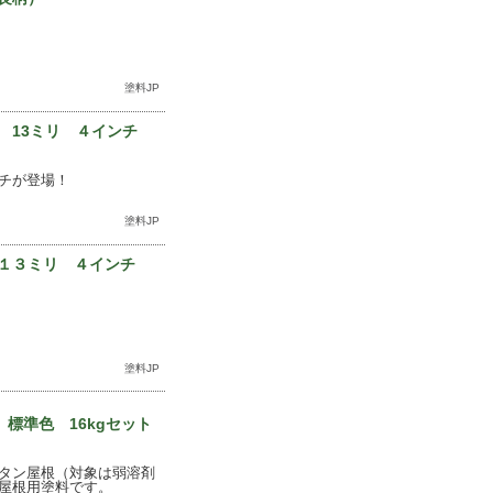
塗料JP
 13ミリ ４インチ
チが登場！
塗料JP
１３ミリ ４インチ
塗料JP
標準色 16kgセット
タン屋根（対象は弱溶剤
屋根用塗料です。