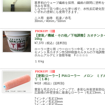
業界初のウェーブ繊維を採用、繊維の隙間に塗料を
含みを実現。
しなやかで且つ滑らかな塗り感で、水性反応硬化型
いずれの塗材にも使用できます。
ニス用 銅巻 筋違／赤毛
30mm／40mm／50mm
【塗装／機械・その他／下地調整】カオチンタイ
16kg
¥7,370（税込）
(送料別)
ローラー塗り用（ウーローラー中毛・マスチックロ
セメント系カオチン性SBR樹脂モルタルの下地調
ホルムアルデヒド放散等級 F☆☆☆☆
１６kg
【塗装/ローラー】PIAローラー メロン ミ
リ（１本）
¥418（税込）
(送料別)
豊富な毛丈のラインアップで、多彩な外装塗装部位
広面積の外壁塗装に最適なローラー（毛丈13mm、20
7インチ／毛丈13mm
7インチ／毛丈20mm
7インチ／毛丈25mm