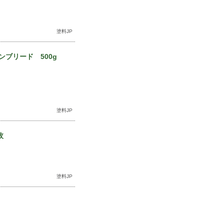
塗料JP
ブリード 500g
塗料JP
枚
塗料JP