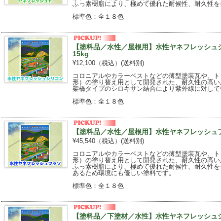
ふっ素樹脂により、極めて優れた耐候性、耐久性を
標準色：全１８色
【塗料品／水性／屋根用】水性ヤネフレッシ
15kg
¥12,100（税込）
(送料別)
コロニアルやカラーベストなどの薄型塗装瓦や、ト
形）の塗り替え用として開発された、耐久性の高い
架橋タイプのシロキサン結合により紫外線に対して
標準色：全１８色
【塗料品／水性／屋根用】水性ヤネフレッシュフ
¥45,540（税込）
(送料別)
コロニアルやカラーベストなどの薄型塗装瓦や、ト
形）の塗り替え用として開発された、耐久性の高い
ふっ素樹脂により、極めて優れた耐候性、耐久性を
あるため環境にも優しい塗料です。
標準色：全１８色
【塗料品／下塗材／水性】水性ヤネフレッシュシ