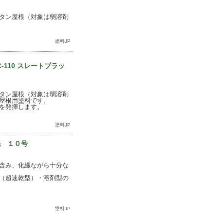
タン屋根（対象は弱溶剤
塗料JP
110 スレートブラッ
タン屋根（対象は弱溶剤
屋根用塗料です。
を発揮します。
塗料JP
毛 １０号
含み、化繊ながら十分な
（超速乾型）・溶剤型の
塗料JP