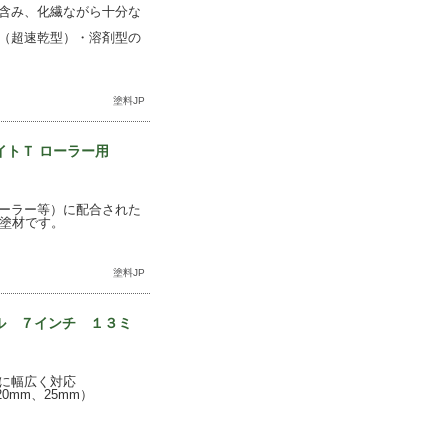
含み、化繊ながら十分な
（超速乾型）・溶剤型の
塗料JP
トＴ ローラー用
ーラー等）に配合された
整塗材です。
塗料JP
ドル ７インチ １３ミ
に幅広く対応
mm、25mm）