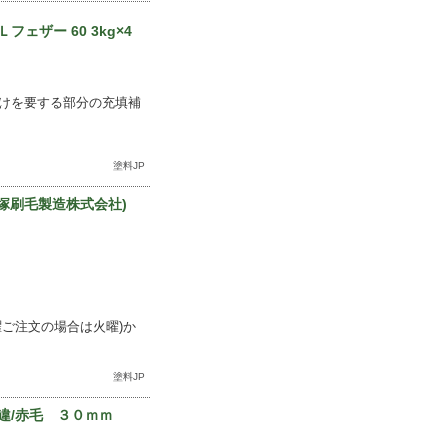
ザー 60 3kg×4
けを要する部分の充填補
塗料JP
大塚刷毛製造株式会社)
ご注文の場合は火曜)か
塗料JP
違/赤毛 ３０ｍｍ