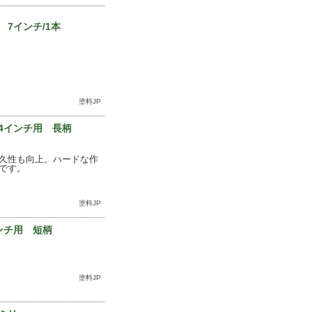
7インチ/1本
塗料JP
4インチ用 長柄
久性も向上。ハードな作
です。
塗料JP
ンチ用 短柄
塗料JP