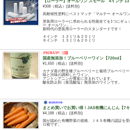
【ローラー】オールワン スモール 4インチ 13
¥308（税込）
(送料別)
高耐候性塗料にベストマッチ「マルテー オールワ
塗装用ローラーに求められる性能全てを1つにギュ
ー オールワン」。
新時代の塗装用ローラーのスタンダードです！
４インチ １３ミリ＆２０ミリ
６インチ １３ミリ＆２０ミリ
国産無添加！ブルーベリーワイン【720ml】
¥1,650（税込）
(送料別)
カナダ産の野生種ブルーベリーと栽培ブルーベリー
味と渋味の調和したワイン。
アントシアニンが豊富に含まれています。
酸化防止剤（亜流酸塩）無添加のワインです。
まとめ買いでお買い得！JAS有機にんじん【7キ
¥4,188（税込）
(送料別)
国が認めた有機野菜の規格、ＪＡＳ有機の認証を受
ロ箱です。