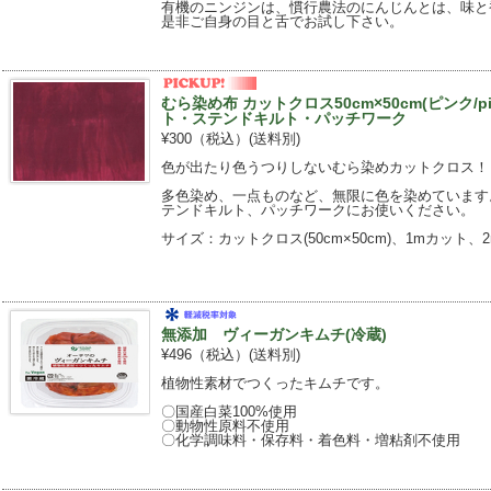
有機のニンジンは、慣行農法のにんじんとは、味と
是非ご自身の目と舌でお試し下さい。
むら染め布 カットクロス50cm×50cm(ピンク/p
ト・ステンドキルト・パッチワーク
¥300（税込）
(送料別)
色が出たり色うつりしないむら染めカットクロス！
多色染め、一点ものなど、無限に色を染めています
テンドキルト、パッチワークにお使いください。
サイズ：カットクロス(50cm×50cm)、1mカット、
無添加 ヴィーガンキムチ(冷蔵)
¥496（税込）
(送料別)
植物性素材でつくったキムチです。
〇国産白菜100%使用
〇動物性原料不使用
〇化学調味料・保存料・着色料・増粘剤不使用