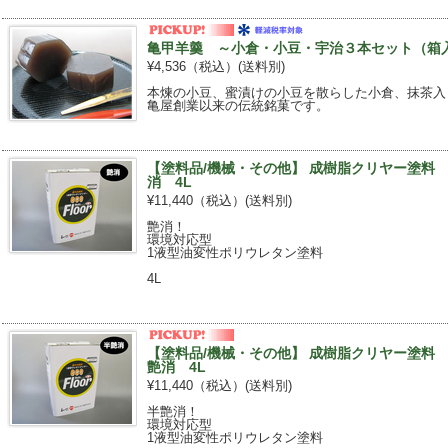
亀甲羊羹 ～小倉・小豆・宇治３本セット（箱
¥4,536（税込）
(送料別)
本煉の小豆、蜜漬けの小豆を散らした小倉、抹茶入
亀屋創業以来の伝統銘菓です。
【塗料品/機械・その他】 成樹脂クリヤー塗料
消 4L
¥11,440（税込）
(送料別)
艶消！
環境対応型
1液型油変性ポリウレタン塗料
4L
【塗料品/機械・その他】 成樹脂クリヤー塗料
艶消 4L
¥11,440（税込）
(送料別)
半艶消！
環境対応型
1液型油変性ポリウレタン塗料