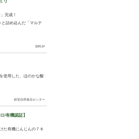
ミリ
ン」完成！
ッと詰め込んだ「マルテ
塗料JP
を使用した、ほのかな酸
経堂自然食品センター
ロ/有機認証】
けた有機にんじんの７キ