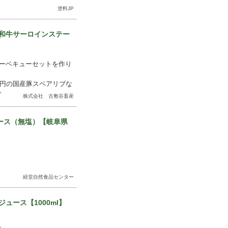
塗料JP
和牛サーロインステー
ーベキューセットを作り
000円の国産豚スペアリブな
。
株式会社 古敷谷畜産
ース（無塩）【岐阜県
経堂自然食品センター
ュース【1000ml】
。