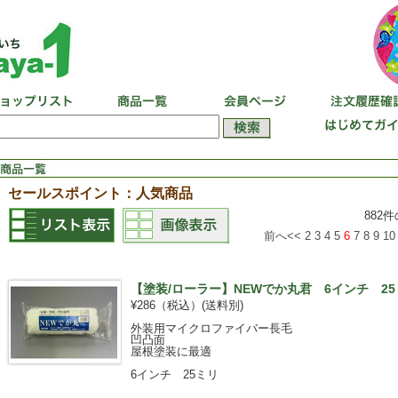
セールスポイント：人気商品
882
前へ<<
2
3
4
5
6
7
8
9
10
【塗装/ローラー】NEWでか丸君 6インチ 25
¥286（税込）
(送料別)
外装用マイクロファイバー長毛
凹凸面
屋根塗装に最適
6インチ 25ミリ