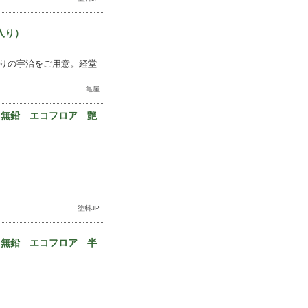
入り）
りの宇治をご用意。経堂
亀屋
 無鉛 エコフロア 艶
塗料JP
 無鉛 エコフロア 半