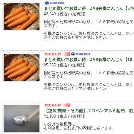
まとめ買いでお買い得！JAS有機にんじん【5キ
¥3,240（税込）
(送料別)
国が認めた有機野菜の規格、ＪＡＳ有機の認証を受
ロです。
有機のニンジンは、慣行農法のにんじんとは、味と
是非ご自身の目と舌でお試し下さい。
まとめ買いでお買い得！JAS有機にんじん【10
¥5,555（税込）
(送料別)
国が認めた有機野菜の規格、ＪＡＳ有機の認証を受
キロ箱です。
有機のニンジンは、慣行農法のにんじんとは、味と
是非ご自身の目と舌でお試し下さい。
【塗装/機械・その他】エコペンアルミ柄杓 右
¥1,100（税込）
(送料別)
小分けや希釈用に！
右利き用、左利き用の2種類ございます。