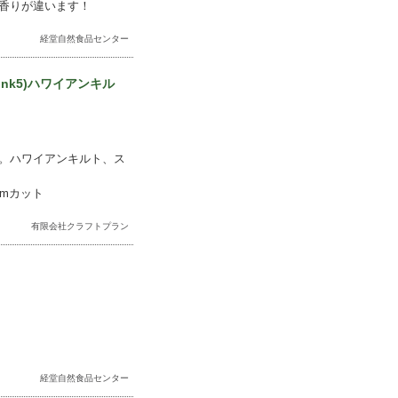
香りが違います！
経堂自然食品センター
ink5)ハワイアンキル
。ハワイアンキルト、ス
2mカット
有限会社クラフトプラン
経堂自然食品センター