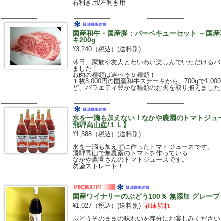
右利き用/左利き用
国産和牛・国産豚：バーベキューセット ～国産
キ200g
¥3,240（税込）
(送料別)
休日、家族や友人とわいわい楽しんでいただけるバ
ました！
お肉の種類は選べる５種類！
１枚3,000円の国産和牛ステーキから、700gで1,
ど、バラエティ豊かな種類のお肉を取り揃えました
水を一滴も加えない！なかや農園のトマトジュ
飛騨高山産/１Ｌ】
¥1,588（税込）
(送料別)
水を一滴も加えずに作ったトマトジュースです。
飛騨高山で無農薬のトマトを作っている
なかや農園さんのトマトジュースです。
勿論ストレート！
国産ワイナリーのぶどう100％ 無添加 グレープジ
¥1,027（税込）
(送料別)
在庫切れ
ぶどうそのままの味わいを存分にお楽しみください