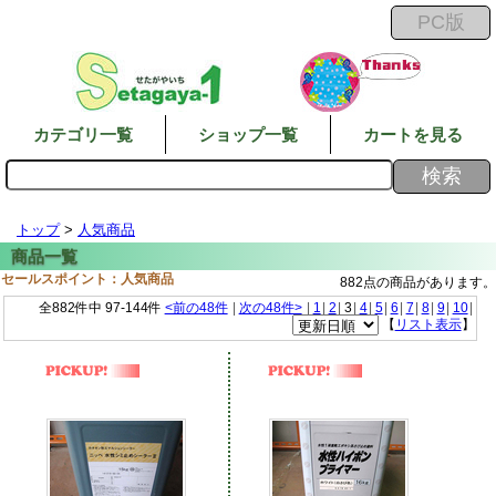
カテゴリ一覧
ショップ一覧
カートを見る
トップ
>
人気商品
セールスポイント：人気商品
882点の商品があります。
全882件中 97-144件
<前の48件
|
次の48件>
|
1
|
2
|
3
|
4
|
5
|
6
|
7
|
8
|
9
|
10
|
【
リスト表示
】