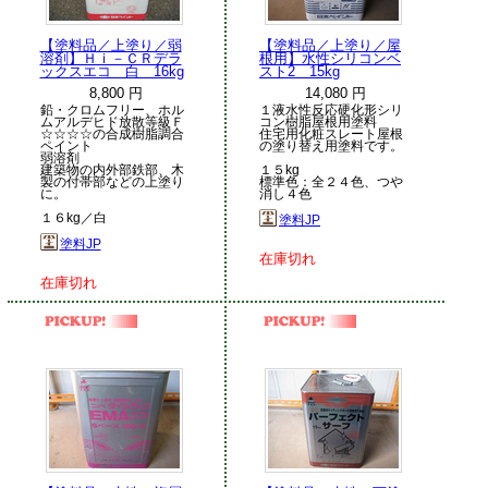
【塗料品／上塗り／弱
【塗料品／上塗り／屋
溶剤】Ｈｉ－ＣＲデラ
根用】水性シリコンベ
ックスエコ 白 16kg
スト2 15kg
8,800 円
14,080 円
鉛・クロムフリー、ホル
１液水性反応硬化形シリ
ムアルデヒド放散等級Ｆ
コン樹脂屋根用塗料
☆☆☆☆の合成樹脂調合
住宅用化粧スレート屋根
ペイント
の塗り替え用塗料です。
弱溶剤
建築物の内外部鉄部、木
１５kg
製の付帯部などの上塗り
標準色：全２４色、つや
に。
消し４色
１６kg／白
塗料JP
塗料JP
在庫切れ
在庫切れ