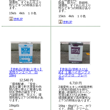
浸透性、すぐれた仕上り
防藻、防カビ、防錆性、
性など８つの特長があり
浸透性、すぐれた仕上り
ます。
性など８つの特長があり
ます。
15k/s 4k/s １０色
15k/s 4k/s １０色
塗料JP
塗料JP
【塗料品/塗装/上塗り】
【塗装品/塗料さび止
水性ケンエース 白
め】１液ハイポンファ
16kg
インデクロ グレー
4kg
12,540 円
6,710 円
「環境配慮」「安全」
臭気を嫌う軒天塗装や内
2液変性エキシポ樹脂塗料
部の塗り替えに最適な低
と同等の防錆力を持ち、
VOC塗料の誕生です。
素速い乾燥性のターペン
汚染除去性、仕上り、環
可溶1液さび止め塗料。
境性能など7つの特長があ
環境配慮形で高作業性な
ります。
ど7つの特長があります。
16kg/白
16kg・4kg/グレー、ホワ
イト、赤錆、クリーム、