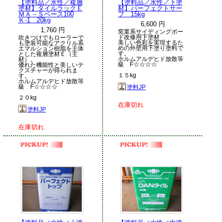
【塗料品／水性／複層
【塗料品／水性／下塗
塗材】タイルラックＥ
材】パーフェクトサー
ＭＡ－Ｓベース100
フ 15kg
Ｋ-1 20kg
6,600 円
1,760 円
窯業系サイディングボー
ド改修用下塗材
吹きつけでもローラーで
美しい色彩を実現するた
も塗装可能なアクリル系
めの外壁用下塗り塗料で
エマルション樹脂を主体
す。
とした複層塗材Ｅ（主
ホルムアルデヒド放散等
材）。
級 F☆☆☆☆
優れた機能性と美しいテ
クスチャーが得られま
１５kg
す。
ホルムアルデヒド放散等
級 F☆☆☆☆
塗料JP
２０kg
在庫切れ
塗料JP
在庫切れ