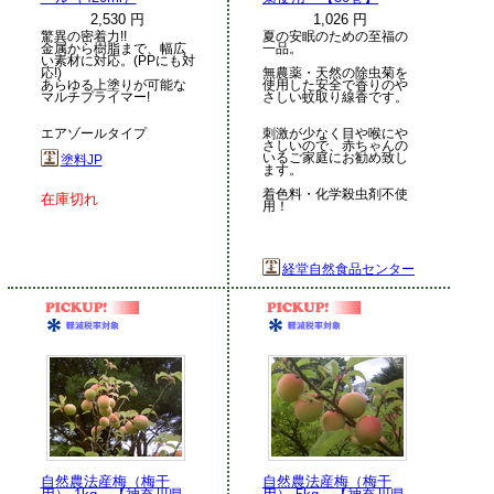
2,530 円
1,026 円
驚異の密着力!!
夏の安眠のための至福の
金属から樹脂まで、幅広
一品。
い素材に対応。(PPにも対
応!)
無農薬・天然の除虫菊を
あらゆる上塗りが可能な
使用した安全で香りのや
マルチプライマー!
さしい蚊取り線香です。
エアゾールタイプ
刺激が少なく目や喉にや
さしいので、赤ちゃんの
いるご家庭にお勧め致し
塗料JP
ます。
着色料・化学殺虫剤不使
在庫切れ
用！
経堂自然食品センター
自然農法産梅（梅干
自然農法産梅（梅干