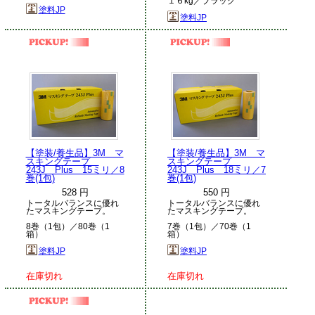
１６kg／ブラック
塗料JP
塗料JP
【塗装/養生品】3M マ
【塗装/養生品】3M マ
スキングテープ
スキングテープ
243J Plus 15ミリ／8
243J Plus 18ミリ／7
巻(1包)
巻(1包)
528 円
550 円
トータルバランスに優れ
トータルバランスに優れ
たマスキングテープ。
たマスキングテープ。
8巻（1包）／80巻（1
7巻（1包）／70巻（1
箱）
箱）
塗料JP
塗料JP
在庫切れ
在庫切れ