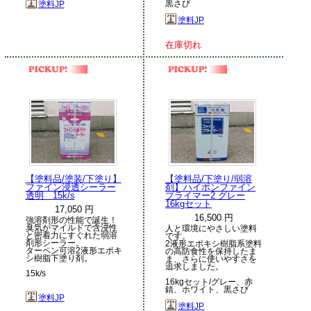
黒さび
塗料JP
塗料JP
在庫切れ
【塗料品/塗装/下塗り】
【塗料品/下塗り/弱溶
ファイン浸透シーラー
剤】ハイポンファイン
透明 15k/s
プライマー2 グレー
16kgセット
17,050 円
16,500 円
強溶剤形の性能で誕生！
臭気がマイルドで含浸性
人と環境にやさしい塗料
と密着力にすぐれた弱溶
です。
剤形シーラー。
2液形エポキシ樹脂系塗料
ターペン可溶2液形エポキ
の高防食性を保持したま
シ樹脂下塗り剤。
ま、さらに使いやすさを
追求しました。
15k/s
16kgセット/グレー、赤
錆、ホワイト、黒さび
塗料JP
塗料JP