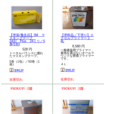
【塗装/養生品】3M マ
【塗料品／下塗り】エ
スキングテープ
クセルプライマー２
243J Plus 24ミリ／5
4L
巻(1包)
8,580 円
528 円
一般建築用プライマー
素地を選ばないオールラ
トータルバランスに優れ
ウンドな密着プライマー
たマスキングテープ。
です。
5巻（1包）／50巻（1
４Ｌ
箱）
塗料JP
塗料JP
在庫切れ
在庫切れ