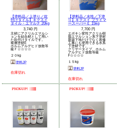
【塗料品／上塗り／吹
【塗料品／水性／下塗
付けタイル】キクスイ
り】キクスイ プライマ
タイル・エマルナ 20kg
ースーパーＥ 15kg
3,740 円
7,700 円
主材にアクリルエマルシ
エポキシ変性アクリル樹
ョンを結合材として用い
脂エマルション系下塗材
た吹付けタイルです。
新築下地だけでなく改修
複層塗材E
工事にも使用できる水系
ホルムアルデヒド放散等
下塗材です。
級Ｆ☆☆☆☆
クリヤータイプ、ホルム
アルデヒド放散等級
２０kg
F☆☆☆☆
１５kg
塗料JP
塗料JP
在庫切れ
在庫切れ