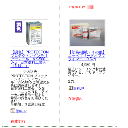
【調色】PROTECTON
【塗装/機械・その他】
プロテクトンインテリ
ニッペブリードオフプ
アウォール VK-500
ライマー 0.5kg
3kg 日本塗料工業会
4,950 円
（Ｄ版～）
幅広いシーリング材に適
9,020 円
用できる、バリヤープラ
イマー。
PROTECTION プロテク
トンインテリアウォー
3.7L
ル VK-500をご希望のお
色に調色致します！
日本塗料工業会（Ｄ版
塗料JP
～）・ニッペＮＤ 各メ
ーカの色番号一覧よりご
希望のお色をお選びくだ
在庫切れ
さい。
※納期：３営業日程度
塗料JP
在庫切れ