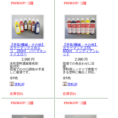
【塗装/機械・その他】
【塗装/機械・その他】
カラーマックスＷエ
カラーマックスFA
コ 260ml パーマネン
400ml インディアンレ
トイエロー
ッド
2,090 円
2,090 円
水性塗料濃縮着色剤
現場での色合わせに活
低VOC
躍。
現場での小口調色や手直
塗料用シンナーで希釈で
しに最適です。
きる塗料に幅広く対応。
全6色
全6色
塗料JP
塗料JP
在庫切れ
在庫切れ