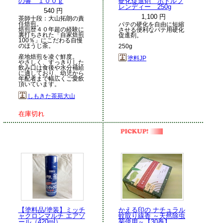
の響 １００ｇ
硬化促進剤 ボトルブ
レンディー 250g
540 円
1,100 円
茶師十段：大山拓朗の責
任焙煎。
パテの硬化を自由に短縮
焙煎歴４０年超の経験に
させる便利なパテ用硬化
裏打ちされた「自家焙煎
促進剤。
100％」にこだわる自慢
のほうじ茶。
250g
産地焙煎を凌ぐ鮮度。
塗料JP
やさしく、すっきりした
飲み口は食後や水分補給
に適しており、幼児から
年配者まで幅広くご愛飲
頂いています。
しもきた茶苑大山
在庫切れ
【塗料品/塗装】ミッチ
かえる印の ナチュラル
ャクロンマルチ エアゾ
蚊取り線香 ～天然除虫
ール（420ml）
菊使用～【30巻】