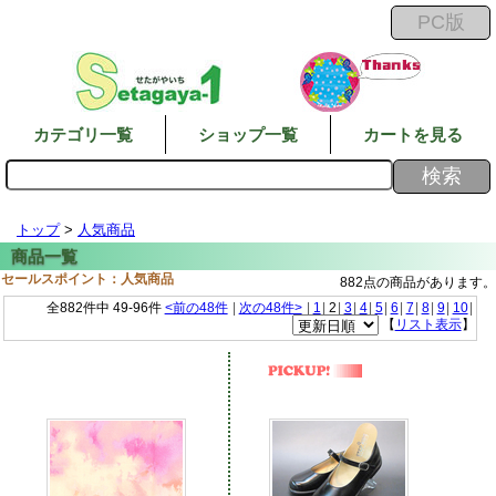
カテゴリ一覧
ショップ一覧
カートを見る
トップ
>
人気商品
セールスポイント：人気商品
882点の商品があります。
全882件中 49-96件
<前の48件
|
次の48件>
|
1
|
2
|
3
|
4
|
5
|
6
|
7
|
8
|
9
|
10
|
【
リスト表示
】