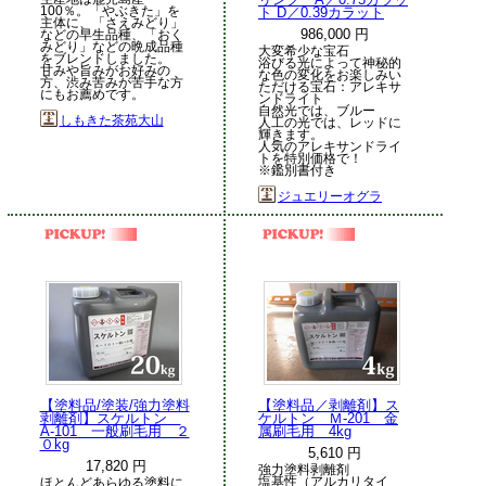
100％。「やぶきた」を
ト D／0.39カラット
主体に、「さえみどり」
986,000 円
などの早生品種、「おく
みどり」などの晩成品種
大変希少な宝石
をブレンドしました。
浴びる光によって神秘的
甘みや旨みがお好みの
な色の変化をお楽しみい
方、渋み苦みが苦手な方
ただける宝石：アレキサ
にもお薦めです。
ンドライト
自然光では、ブルー
しもきた茶苑大山
人工の光では、レッドに
輝きます。
人気のアレキサンドライ
トを特別価格で！
※鑑別書付き
ジュエリーオグラ
【塗料品/塗装/強力塗料
【塗料品／剥離剤】ス
剥離剤】スケルトン
ケルトン Ｍ-201 金
A-101 一般刷毛用 ２
属刷毛用 4kg
０kg
5,610 円
17,820 円
強力塗料剥離剤
塩基性（アルカリタイ
ほとんどあらゆる塗料に