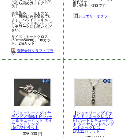
被れます
いむら染めカットクロ
使い勝手、抜群です
ス！
多色染め、一点ものな
ジュエリーオグラ
ど、無限に色を染めてい
ます。ハワイアンキル
ト、ステンドキルト、パ
ッチワークにお使いくだ
さい。
サイズ：カットクロス
(50cm×50cm)、1mカッ
ト、2mカット
有限会社クラフトプラ
ン
【ジュエリー／ダイヤ
【ジュエリー／ダイヤ
モンド／指輪】PTハー
モンド／ネックレス】
ト＆キューピット ダイ
PTハート＆キューピッ
ヤモンドリング
ト ダイヤモンドペンダ
D/0.22カラット
ントネックレス
D/0.11カラット
326,000 円