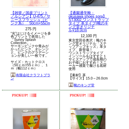
【雑貨／国産プリント
【通園通学靴：
／ルシアン】U-475／サ
okusawa shoes sora】
ニースプラッシュ（ピ
ST3002 ワンストラップ
ンク系） 50cm×55cm
タイプ 革タイプ(靴のキ
ング堂オリジナ
275 円
ル)/18.0cm
“光”はじけるイメージを多
12,100 円
色プリントで表現した
「Sunny Splash
東京世田谷奥沢：靴のキ
Collection」。
ング堂オリジナル「ステ
サーモンピンクや青みが
ップアップキッズ」革タ
かったピンク、オレンジ
イプ、新登場！
と、ピンクのグラデーシ
ワンストラップタイプ
ョンが美しい一枚です。
インソールをはずすと１
サイズアップで成長期の
サイズ：カットクロス
お子様におすすめ！スニ
（50ｃｍ×55ｃｍ）、１
ーカー感覚で履ける底材
ｍ（幅112ｃｍ）
使用
有限会社クラフトプラ
【素材】革
ン
【サイズ】15.0～26.0cm
靴のキング堂