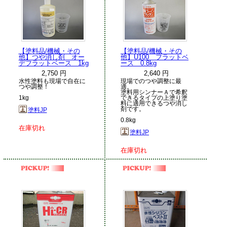
【塗料品/機械・その
【塗料品/機械・その
他】つや消し剤 オー
他】U100 フラットベ
デフラットベース 1kg
ース 0.8kg
2,750 円
2,640 円
水性塗料も現場で自在に
現場でのつや調整に最
つや調整！
適。
塗料用シンナーＡで希釈
1kg
できるタイプの上塗り塗
料に適用できるつや消し
剤です。
塗料JP
0.8kg
在庫切れ
塗料JP
在庫切れ