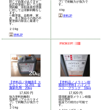
プ）で剥離力が強力で
対して効果があります。
す。
反応型塗膜に対しては膨
潤剥離、溶剤蒸発型塗膜
４kg
に対しては溶解剥離をし
ます。
一般塗装、自動車、家
塗料JP
具、木工製品その他の不
要塗膜の除去に最適で
す。
２０kg
塗料JP
【塗料品／剥離剤】ス
【塗料品／メラミン樹
ケルトン Ｍ-201 金
脂焼付塗料】ハイメリ
属刷毛用 20kg
ット ブラック 16kg
17,820 円
17,820 円
強力塗料剥離剤
環境配慮型メラミン樹脂
塩基性（アルカリタイ
焼付塗料
プ）で剥離力が強力で
低温での焼付が可能で
す。
す。
２０kg