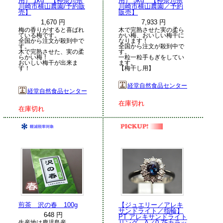
用） 1kg 【神奈川県
用） 5kg 【神奈川県
川崎市横山農園/予約販
川崎市横山農園／予約
売】
販売】
1,670 円
7,933 円
梅の香りがすると喜ばれ
木で完熟させた実の柔ら
ている梅です。
かい梅、おいしい梅干に
全国から注文が殺到中で
なります！
す。
全国から注文が殺到中で
木で完熟させた、実の柔
す。
らかい梅！
一粒一粒手もぎをしてい
おいしい梅干が出来ま
ます。
す！
【梅干し用】
経堂自然食品センター
経堂自然食品センター
在庫切れ
在庫切れ
煎茶 沢の春 100g
【ジュエリー／アレキ
サンドライト／指輪】
648 円
PT アレキサンドライト
リング A／0.75カラッ
生産地は鹿児島産