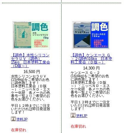
【調色】水性シリコン
【調色】ケンエース Ｇ
セラＵＶ（調色）
－２(調色)16kg 日本塗
15kg 日本塗料工業会
料工業会（Ｄ版～）
（D版～）
14,300 円
16,500 円
ケンエース Ｇ－２
(16/4kg)をご希望のお色
水性シリコンセラＵＶ
に調色致します！
(15/4kg)をご希望のお色
日本塗料工業会（Ｄ版
に調色致します！
～）・ニッペＮＤ・エス
日本塗料工業会（Ｄ版
ケー化研 各メーカの色
～）・ニッペＮＤ・エス
番号一覧よりご希望のお
ケー化研 各メーカの色
色をお選びください。
番号一覧よりご希望のお
色をお選びください。
平日１２時までにご注文
いただければ即日発送致
平日１２時までにご注文
します！
いただければ即日発送致
します！
塗料JP
塗料JP
在庫切れ
在庫切れ