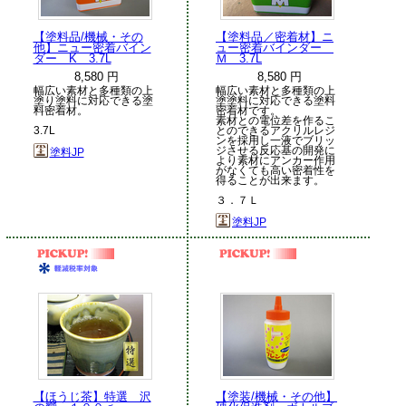
【塗料品/機械・その
【塗料品／密着材】ニ
他】ニュー密着バイン
ュー密着バインダー
ダー K 3.7L
Ｍ 3.7L
8,580 円
8,580 円
幅広い素材と多種類の上
幅広い素材と多種類の上
塗り塗料に対応できる塗
塗塗料に対応できる塗料
料密着材。
密着材です。
素材との電位差を作るこ
3.7L
とのできるアクリルレジ
ンを採用し一液でブリッ
ジさせる反応基の開発に
塗料JP
より素材にアンカー作用
がなくても高い密着性を
得ることが出来ます。
３．７Ｌ
塗料JP
【ほうじ茶】特選 沢
【塗装/機械・その他】