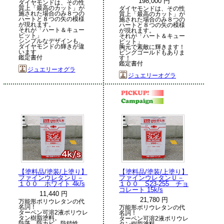
198,000 円
ダイヤモンドは、その性
質上「最高のカット」が
ダイヤモンドは、その性
施された場合のみ８つの
質上「最高のカット」が
ハートと８つの矢の模様
施された場合のみ８つの
が現れます。
ハートと８つの矢の模様
それが「ハート＆キュー
が現れます。
ピット」
それが「ハート＆キュー
シンプルなデザインも、
ピット」
ダイヤモンドの輝きが違
胸元で素敵に輝きます！
います
ピングゴールドもありま
鑑定書付
す！
鑑定書付
ジュエリーオグラ
ジュエリーオグラ
【塗料品/塗装/上塗り】
【塗料品/塗装/上塗り】
ファインウレタンＵ－
ファインウレタンＵ－
１００ ホワイト 4k/s
１００ S23-255 チョ
コレート 15k/s
11,440 円
21,780 円
万能形ポリウレタンの代
名詞！
万能形ポリウレタンの代
ターペン可溶2液ポリウレ
名詞！
タン樹脂塗料。
ターペン可溶2液ポリウレ
防藻、防カビ、防錆性、
タン樹脂塗料。