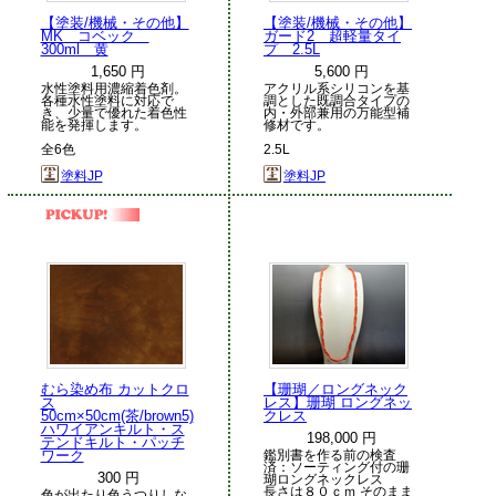
【塗装/機械・その他】
【塗装/機械・その他】
MK コベック
ガード2 超軽量タイ
300ml 黄
プ 2.5L
1,650 円
5,600 円
水性塗料用濃縮着色剤。
アクリル系シリコンを基
各種水性塗料に対応で
調とした既調合タイプの
き、少量で優れた着色性
内・外部兼用の万能型補
能を発揮します。
修材です。
全6色
2.5L
塗料JP
塗料JP
むら染め布 カットクロ
【珊瑚／ロングネック
ス
レス】珊瑚 ロングネッ
50cm×50cm(茶/brown5)
クレス
ハワイアンキルト・ス
198,000 円
テンドキルト・パッチ
ワーク
鑑別書を作る前の検査
済：ソーティング付の珊
300 円
瑚ロングネックレス
長さは８０ｃｍ そのまま
色が出たり色うつりしな