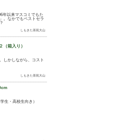
06年以来マスコミでもた
」。なかでもベストセラ
？
しもきた茶苑大山
×２（箱入り）
。しかしながら、コスト
しもきた茶苑大山
0cm
中学生・高校生向き）