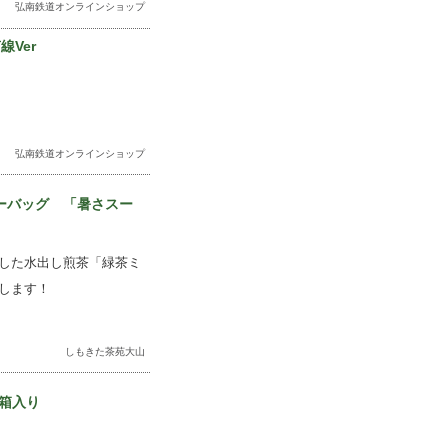
弘南鉄道オンラインショップ
Ver
弘南鉄道オンラインショップ
ーバッグ 「暑さスー
した水出し煎茶「緑茶ミ
します！
しもきた茶苑大山
粧箱入り