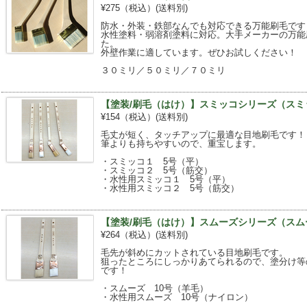
¥275（税込）
(送料別)
防水・外装・鉄部なんでも対応できる万能刷毛です
水性塗料・弱溶剤塗料に対応。大手メーカーの万能
た。
外壁作業に適しています。ぜひお試しください！
３０ミリ／５０ミリ／７０ミリ
【塗装/刷毛（はけ）】スミッコシリーズ（スミ
¥154（税込）
(送料別)
毛丈が短く、タッチアップに最適な目地刷毛です！
筆よりも持ちやすいので、重宝します。
・スミッコ１ 5号（平）
・スミッコ２ 5号（筋交）
・水性用スミッコ１ 5号（平）
・水性用スミッコ２ 5号（筋交）
【塗装/刷毛（はけ）】スムーズシリーズ（スム
¥264（税込）
(送料別)
毛先が斜めにカットされている目地刷毛です。
狙ったところにしっかりあてられるので、塗分け等
です！
・スムーズ 10号（羊毛）
・水性用スムーズ 10号（ナイロン）