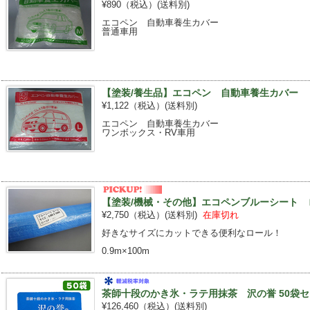
¥890（税込）
(送料別)
エコペン 自動車養生カバー
普通車用
【塗装/養生品】エコペン 自動車養生カバー Ｌ 
¥1,122（税込）
(送料別)
エコペン 自動車養生カバー
ワンボックス・RV車用
【塗装/機械・その他】エコペンブルーシート ロー
¥2,750（税込）
(送料別)
在庫切れ
好きなサイズにカットできる便利なロール！
0.9m×100m
茶師十段のかき氷・ラテ用抹茶 沢の誉 50袋
¥126,460（税込）
(送料別)