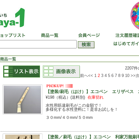
220
前へ<<
1
2
3
4
5
6
7
8
9
10
>>
【塗装/刷毛（はけ）】エコペン エリザベス 
¥198（税込）
(送料別)
在庫切れ
水性用筋違刷毛がこの金額で！
多様化する水性塗料に！是非お試しを！
３０mm/４０mm/５０mm
【塗装／刷毛（はけ）】エコペン 利家万能刷