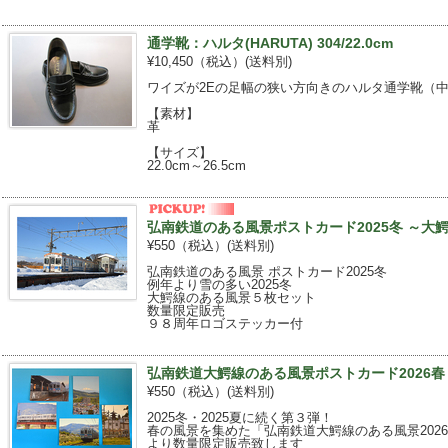
通学靴：ハルタ(HARUTA) 304/22.0cm
¥10,450（税込）
(送料別)
ワイズが2Eの足幅の狭い方向きのハルタ通学靴（
【素材】
革
【サイズ】
22.0cm～26.5cm
弘南鉄道のある風景ポストカード2025冬 ～大鰐線
¥550（税込）
(送料別)
弘南鉄道のある風景 ポストカード2025冬
例年より雪の多い2025冬
大鰐線のある風景５枚セット
数量限定販売
９８周年ロゴステッカー付
弘南鉄道大鰐線のある風景ポストカード2026春
¥550（税込）
(送料別)
2025冬・2025夏に続く第３弾！
春の風景を集めた「弘南鉄道大鰐線のある風景2026春」
より数量限定販売致します