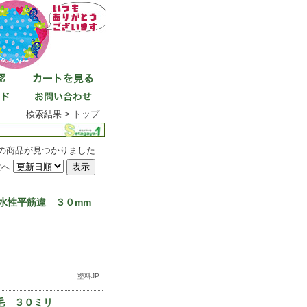
検索結果 >
トップ
7件の商品が見つかりました
次へ
水性平筋違 ３０mm
塗料JP
毛 ３０ミリ