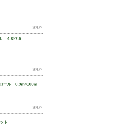
塗料JP
4.8×7.5
塗料JP
ル 0.9m×100m
塗料JP
セット