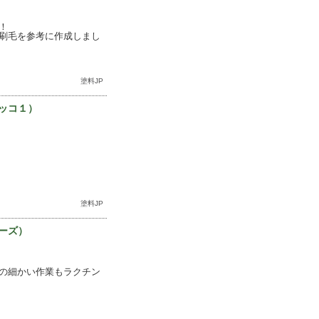
！
刷毛を参考に作成しまし
塗料JP
ッコ１）
塗料JP
ーズ）
の細かい作業もラクチン