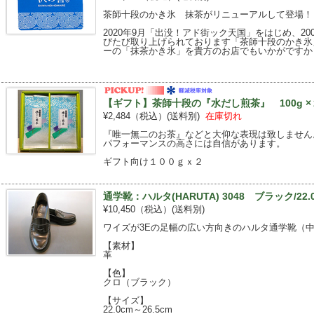
茶師十段のかき氷 抹茶がリニューアルして登場！
2020年9月「出没！アド街ック天国」をはじめ、20
びたび取り上げられております「茶師十段のかき氷
ーの「抹茶かき氷」を貴方のお店でもいかがですか
【ギフト】茶師十段の『水だし煎茶』 100g 
¥2,484（税込）
(送料別)
在庫切れ
『唯一無二のお茶』などと大仰な表現は致しません
パフォーマンスの高さには自信があります。
ギフト向け１００ｇｘ２
通学靴：ハルタ(HARUTA) 3048 ブラック/22.
¥10,450（税込）
(送料別)
ワイズが3Eの足幅の広い方向きのハルタ通学靴（
【素材】
革
【色】
クロ（ブラック）
【サイズ】
22.0cm～26.5cm