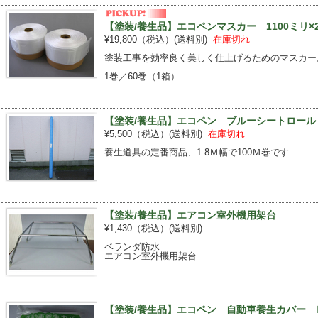
【塗装/養生品】エコペンマスカー 1100ミリ×2
¥19,800（税込）
(送料別)
在庫切れ
塗装工事を効率良く美しく仕上げるためのマスカー
1巻／60巻（1箱）
【塗装/養生品】エコペン ブルーシートロール 1
¥5,500（税込）
(送料別)
在庫切れ
養生道具の定番商品、1.8Ｍ幅で100Ｍ巻です
【塗装/養生品】エアコン室外機用架台
¥1,430（税込）
(送料別)
ベランダ防水
エアコン室外機用架台
【塗装/養生品】エコペン 自動車養生カバー Ｍ 