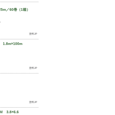
5m／60巻（1箱）
。
塗料JP
.8m×100m
塗料JP
塗料JP
3.8×6.6