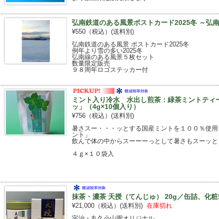
弘南鉄道のある風景ポストカード2025冬 ～弘南線
¥550（税込）
(送料別)
弘南鉄道のある風景 ポストカード2025冬
例年より雪の多い2025冬
弘南線のある風景５枚セット
数量限定販売
９８周年ロゴステッカー付
ミント入り冷水 水出し煎茶：緑茶ミントティ
ッ」（4g×10個入り）
¥756（税込）
(送料別)
暑さスー・・・ッとする国産ミントを１００％使用
ント」
飲んで体の中からスーーーっとして暑さもスーッと
４ｇ×１０袋入
抹茶・濃茶 天授（てんじゅ） 20g／缶詰、化
¥21,000（税込）
(送料別)
在庫切れ
宇治・丸久小山園オリジナル。