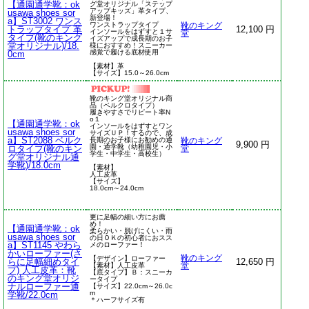
【通園通学靴：ok
グ堂オリジナル「ステップ
アップキッズ」革タイプ、
usawa shoes sor
新登場！
a】ST3002 ワンス
ワンストラップタイプ
靴のキング
トラップタイプ 革
12,100 円
インソールをはずすと１サ
堂
タイプ(靴のキング
イズアップで成長期のお子
堂オリジナル)/18.
様におすすめ！スニーカー
感覚で履ける底材使用
0cm
【素材】革
【サイズ】15.0～26.0cm
靴のキング堂オリジナル商
品（ベルクロタイプ）
履きやすさでリピート率N
o１
【通園通学靴：ok
インソールをはずすとワン
usawa shoes sor
サイズＵＰ！するので、成
a】ST2088 ベルク
長期のお子様にお勧めの通
靴のキング
9,900 円
園・通学靴（幼稚園児・小
ロタイプ(靴のキン
堂
学生・中学生・高校生）
グ堂オリジナル通
学靴)/18.0cm
【素材】
人工皮革
【サイズ】
18.0cm～24.0cm
更に足幅の細い方にお薦
め！
【通園通学靴：ok
柔らかい・脱げにくい・雨
usawa shoes sor
の日ＯＫの初心者におスス
a】ST1145 やわら
メのローファー！
かいローファー(さ
靴のキング
【デザイン】ローファー
らに足幅細めタイ
12,650 円
【素材】人工皮革
堂
プ) 人工皮革：靴
【底タイプ】Ｂ：スニーカ
のキング堂オリジ
ータイプ
ナルローファー通
【サイズ】22.0cm～26.0c
m
学靴/22.0cm
＊ハーフサイズ有