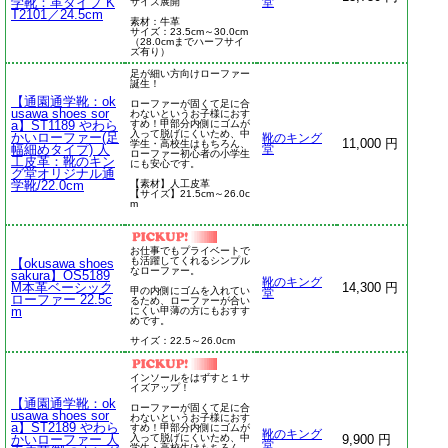
学靴：革タイプ K
サイズ展開
堂
T2101／24.5cm
素材：牛革
サイズ：23.5cm～30.0cm
（28.0cmまでハーフサイ
ズ有り）
足が細い方向けローファー
誕生！
【通園通学靴：ok
ローファーが固くて足に合
usawa shoes sor
わないというお子様におす
a】ST1189 やわら
すめ！甲部分内側にゴムが
入って脱げにくいため、中
かいローファー(足
靴のキング
11,000 円
学生・高校生はもちろん、
幅細めタイプ) 人
堂
ローファー初心者の小学生
工皮革：靴のキン
にも安心です。
グ堂オリジナル通
学靴/22.0cm
【素材】人工皮革
【サイズ】21.5cm～26.0c
m
お仕事でもプライベートで
も活躍してくれるシンプル
【okusawa shoes
なローファー。
sakura】OS5189
靴のキング
M本革ベーシック
14,300 円
甲の内側にゴムを入れてい
堂
ローファー 22.5c
るため、ローファーが合い
m
にくい甲薄の方にもおすす
めです。
サイズ：22.5～26.0cm
インソールをはずすと１サ
イズアップ！
【通園通学靴：ok
ローファーが固くて足に合
usawa shoes sor
わないというお子様におす
a】ST2189 やわら
すめ！甲部分内側にゴムが
靴のキング
かいローファー 人
入って脱げにくいため、中
9,900 円
堂
学生・高校生はもちろん、