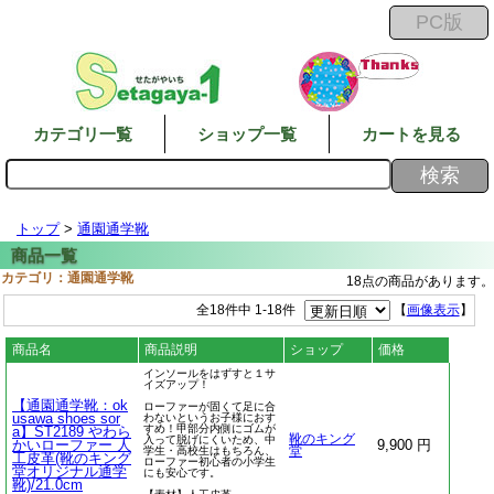
カテゴリ一覧
ショップ一覧
カートを見る
トップ
>
通園通学靴
カテゴリ：通園通学靴
18点の商品があります。
全18件中 1-18件
【
画像表示
】
商品名
商品説明
ショップ
価格
インソールをはずすと１サ
イズアップ！
【通園通学靴：ok
ローファーが固くて足に合
usawa shoes sor
わないというお子様におす
すめ！甲部分内側にゴムが
a】ST2189 やわら
靴のキング
入って脱げにくいため、中
かいローファー 人
9,900 円
学生・高校生はもちろん、
堂
工皮革(靴のキング
ローファー初心者の小学生
堂オリジナル通学
にも安心です。
靴)/21.0cm