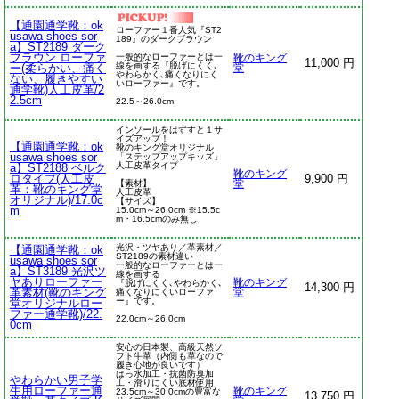
【通園通学靴：ok
ローファー１番人気『ST2
usawa shoes sor
189』のダークブラウン
a】ST2189 ダーク
ブラウン ローファ
一般的なローファーとは一
靴のキング
11,000 円
線を画する『脱げにくく､
ー(柔らかい、痛く
堂
やわらかく､痛くなりにく
ない、履きやすい
いローファー』です。
通学靴)人工皮革/2
2.5cm
22.5～26.0cm
インソールをはずすと１サ
イズアップ！
【通園通学靴：ok
靴のキング堂オリジナル
usawa shoes sor
「ステップアップキッズ」
人工皮革タイプ
a】ST2188 ベルク
靴のキング
ロタイプ(人工皮
9,900 円
【素材】
堂
革：靴のキング堂
人工皮革
オリジナル)/17.0c
【サイズ】
m
15.0cm～26.0cm ※15.5c
m・16.5cmのみ無し
光沢・ツヤあり／革素材／
【通園通学靴：ok
ST2189の素材違い
usawa shoes sor
一般的なローファーとは一
a】ST3189 光沢ツ
線を画する
ヤありローファー
靴のキング
『脱げにくく､やわらかく､
14,300 円
革素材(靴のキング
痛くなりにくいローファ
堂
ー』です。
堂オリジナルロー
ファー通学靴)/22.
22.0cm～26.0cm
0cm
安心の日本製、高級天然ソ
フト牛革（内側も革なので
履き心地が良いです）
はっ水加工・抗菌防臭加
やわらかい男子学
工・滑りにくい底材使用
生用ローファー通
靴のキング
23.5cm～30.0cmの豊富な
13,750 円