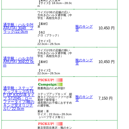
【素材】人工皮革
【サイズ】18.0cm～28.0c
m
ワイズが3Eの足幅の広い
方向きのハルタ通学靴（中
学生・高校生向き）
【素材】
通学靴：ハルタ(H
靴のキング
革
ARUTA) 3048 ブ
10,450 円
堂
ラック/22.0cm
【色】
クロ（ブラック）
【サイズ】
22.0cm～26.5cm
ワイズが2Eの足幅の狭い
方向きのハルタ通学靴（中
学生・高校生向き）
通学靴：ハルタ(H
靴のキング
ARUTA) 304/22.0c
10,450 円
【素材】
堂
m
革
【サイズ】
22.0cm～26.5cm
通学靴：ステップ
廃番商品のため半額!!
アップキッズ(STE
ステップアップキッズ 細
P UP KIDS)革タイ
靴のキング
身タイプのローファーが革
プ ST2045：ロー
7,150 円
素材で新登場！
堂
ファータイプ(靴の
成長期のお子様におすすめ
キング堂オリジナ
の通学靴。
ル)／22.0cm
素材：革
サイズ：22.0cm～26.0cm
（ハーフサイズ有り）
東京世田谷奥沢：靴のキン