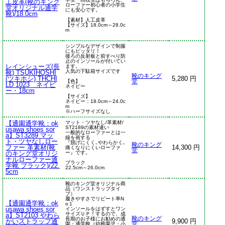
工皮革(靴のキング
ローファー初心者の小学生
堂オリジナル通学
にも安心です。
靴)/18.0cm
【素材】人工皮革
【サイズ】18.0cm～28.0c
m
シンプルなデザインで制服
にもピッタリ！
後ろの反射板と前すべり防
止のインソールが付いてい
レインシューズ(長
ます。
人気の下駄箱サイズです
靴) TSUKIHOSHI
靴のキング
(ツキホシ) THCHI
5,280 円
【色】
堂
LD 1023 ネイビ
ネイビー
ー・18cm
【サイズ】
ネイビー：18.0cm～24.0c
m
※ハーフサイズなし
【通園通学靴：ok
マット・ツヤなし/革素材/
ST2189の素材違い
usawa shoes sor
一般的なローファーとは一
a】ST3289 マッ
線を画する
ト・ツヤなしロー
『脱げにくく､やわらかく､
靴のキング
ファー 革素材(靴
14,300 円
痛くなりにくいローファ
堂
のキング堂オリジ
ー』です。
ナルローファー通
ブラック
学靴 ブラック)/22.
22.5cm～26.0cm
5cm
靴のキング堂オリジナル商
品（ワンストラップタイ
プ）
履きやすさでリピート率N
【通園通学靴：ok
o１
usawa shoes sor
インソールをはずすとワン
サイズＵＰ！するので、成
a】ST2103 やわら
靴のキング
長期のお子様にお勧めの通
かいストラップ通
9,900 円
園・通学靴（幼稚園児・小
堂