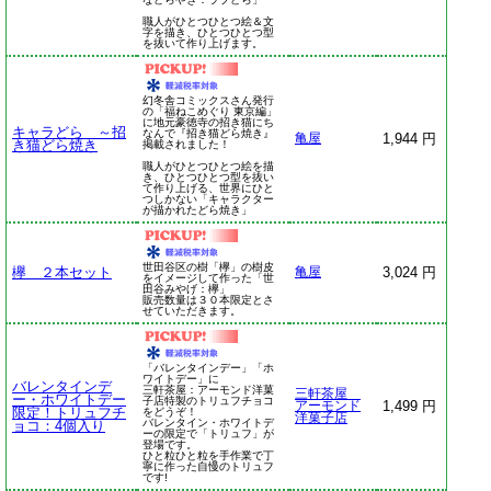
職人がひとつひとつ絵＆文
字を描き、ひとつひとつ型
を抜いて作り上げます。
幻冬舎コミックスさん発行
の「福ねこめぐり 東京編」
に地元豪徳寺の招き猫にち
キャラどら ～招
なんで『招き猫どら焼き』
1,944 円
亀屋
き猫どら焼き
掲載されました！
職人がひとつひとつ絵を描
き、ひとつひとつ型を抜い
て作り上げる、世界にひと
つしかない「キャラクター
が描かれたどら焼き」
世田谷区の樹「欅」の樹皮
欅 ２本セット
3,024 円
亀屋
をイメージして作った「世
田谷みやげ：欅」
販売数量は３０本限定とさ
せていただきます。
「バレンタインデー」「ホ
ワイトデー」に
バレンタインデ
三軒茶屋：アーモンド洋菓
三軒茶屋
ー・ホワイトデー
子店特製のトリュフチョコ
1,499 円
アーモンド
限定！トリュフチ
をどうぞ！
洋菓子店
バレンタイン・ホワイトデ
ョコ：4個入り
ーの限定で「トリュフ」が
登場です。
ひと粒ひと粒を手作業で丁
寧に作った自慢のトリュフ
です!