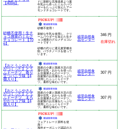
ドに新鮮な北海道産よつ葉
【400g】
牛乳から作ったミルクパウ
ダーをたっぷり加えたアー
モンドチョコレートです。
砂糖不使用！
砂糖不使用！生チ
新鮮な牛乳を使用し、クリ
346 円
ョコ感覚のミルク
経堂自然食
ームパウダーを加えた生チ
チョコレート【70
ョコ感覚のグルメチョコレ
品センター
在庫切れ
ートです！
g】
砂糖の代りに還元麦芽糖水
飴、パラチノースを使って
います。
【おとうふやさん
国産の小麦と国産大豆の豆
がつくった】とう
腐や豆乳・おからを使った
経堂自然食
ふドーナツ 香り
307 円
お豆腐屋さんのドーナツ。
品センター
立つバニラ味【4
自家製のお豆腐をたっぷり
個入り】
使用したふっくらドーナ
ツ。素朴な味わいです。
【おとうふやさん
国産の小麦と国産大豆の豆
がつくった】とう
腐や豆乳・おからを使った
経堂自然食
ふドーナツ まろ
307 円
お豆腐屋さんのドーナツ。
品センター
やかココア味【4
自家製のお豆腐をたっぷり
個入り】
使用したふっくらドーナ
ツ。素朴な味わいです。
フェアトレード原料を使
用！
海外オーガニック認証のス