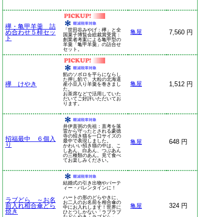
欅・亀甲羊羹 詰
「世田谷みやげ：欅」と全
め合わせ５棹セッ
7,560 円
亀屋
国菓子博覧会総裁賞受賞：
ト
創業者考案による亀甲型の
羊羹「亀甲羊羹」の詰合せ
セット。
餡のソボロを平らにならし
た押し餡で、大粒の北海道
欅 けやき
1,512 円
亀屋
産小豆入り羊羹を巻きまし
た。
お茶席などで活用していた
だいてご好評いただいてお
ります。
井伊直弼の先祖：直考を落
雷から守ったとされる豪徳
寺の招き猫を一口サイズの
招福最中 ６個入
最中で表現しました。
648 円
亀屋
り
かわいい招き猫の中は、こ
しあん、白あん、つぶあん
の三種類のあん。見て食べ
てお楽しみください。
結婚式の引き出物やパーテ
ィー・バレンタインに！
ハートの形のどらやきに、
ラブどら ～お名
お二人のお名前を相合傘の
前入れ相合傘どら
324 円
亀屋
中にお入れします！世界に
焼き
ひとつしかない「ラブラブ
などらやき：ラブどら」