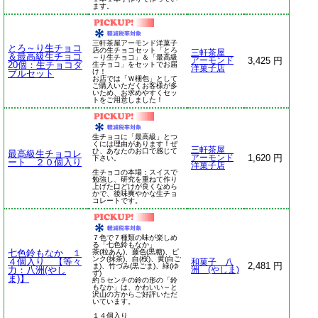
ます。
三軒茶屋アーモンド洋菓子
とろ～り生チョコ
店の生チョコセット「とろ
三軒茶屋
＆最高級生チョコ
～り生チョコ」＆「最高級
3,425 円
アーモンド
20個：生チョコダ
生チョコ」をセットでお届
洋菓子店
け！
ブルセット
お店では「Ｗ梱包」として
ご購入いただくお客様が多
いため、お求めやすくセッ
トをご用意しました！
生チョコに「最高級」とつ
くには理由があります！ぜ
三軒茶屋
ひ、あなたのお口で感じて
最高級生チョコレ
1,620 円
アーモンド
下さい。
ート ２０個入り
洋菓子店
生チョコの本場：スイスで
勉強し、研究を重ねて作り
上げた口どけが良くなめら
かで、後味爽やかな生チョ
コレートです。
７色で７種類の味が楽しめ
る「七色鈴もなか」
七色鈴もなか １
茶(粒あん)、藤色(黒糖)、ピ
ンク(抹茶)、白(桜)、黄(白ご
４個入り 【等々
和菓子 八
2,481 円
ま)、竹づみ(黒ごま)、緑(ゆ
力：八洲(やし
洲 (やしま)
ず)
ま)】
約５センチの鈴の形の「鈴
もなか」は、かわいい～と
沢山の方からご好評いただ
いています。
１４個入り