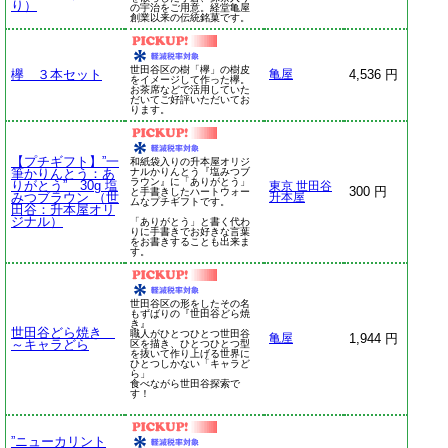
り）
の宇治をご用意。経堂亀屋
創業以来の伝統銘菓です。
世田谷区の樹「欅」の樹皮
欅 ３本セット
4,536 円
亀屋
をイメージして作った欅。
お茶席などで活用していた
だいてご好評いただいてお
ります。
【プチギフト】”一
和紙袋入りの升本屋オリジ
筆かりんとう：あ
ナルかりんとう『塩みつブ
ラウン』に「ありがとう」
りがとう” 30g 塩
東京 世田谷
300 円
と手書きしたハートウォー
みつブラウン （世
升本屋
ムなプチギフトです。
田谷：升本屋オリ
ジナル）
「ありがとう」と書く代わ
りに手書きでお好きな言葉
をお書きすることも出来ま
す。
世田谷区の形をしたその名
もずばりの『世田谷どら焼
き』
世田谷どら焼き
職人がひとつひとつ世田谷
1,944 円
亀屋
～キャラどら
区を描き、ひとつひとつ型
を抜いて作り上げる世界に
ひとつしかない「キャラど
ら」
食べながら世田谷探索で
す！
”ニューカリント