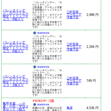
「バレンタインデー」「ホ
ワイトデー」に
三軒茶屋：アーモンド洋菓
バレンタインデ
子店特製のトリュフチョコ
三軒茶屋
をどうぞ！
ー・ホワイトデー
2,998 円
アーモンド
バレンタイン・ホワイトデ
限定！トリュフチ
ーの限定で「トリュフ」が
洋菓子店
ョコ：8個入り
登場です。
ひと粒ひと粒を手作業で丁
寧に作った自慢のトリュフ
です!
「バレンタインデー」「ホ
ワイトデー」に
三軒茶屋：アーモンド洋菓
バレンタインデ
子店特製のトリュフチョコ
三軒茶屋
ー・ホワイトデー
をどうぞ！
2,284 円
アーモンド
限定！トリュフチ
バレンタイン・ホワイトデ
洋菓子店
ョコ：6個入り
ーの限定で「トリュフ」が
登場です。
ひと粒ひと粒を手作業で丁
寧に作った自慢のトリュフ
です!
「バレンタインデー」「ホ
ワイトデー」に
三軒茶屋：アーモンド洋菓
バレンタインデ
子店特製のトリュフチョコ
三軒茶屋
ー・ホワイトデー
をどうぞ！
749 円
アーモンド
限定！トリュフチ
バレンタイン・ホワイトデ
洋菓子店
ョコ：2個入り
ーの限定で「トリュフ」が
登場です。
ひと粒ひと粒を手作業で丁
寧に作った自慢のトリュフ
です!
亀甲羊羹 ～小
倉・小豆・宇治３
4,536 円
亀屋
本煉の小豆、蜜漬けの小豆
本セット（箱入
を散らした小倉、抹茶入り