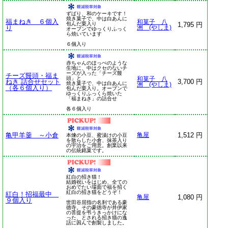
ずばり、和のケーキです！
焼き菓子で、中は白あんに
福まねき ６個入
和菓子 八
包んだ栗入り
1,795 円
り
洲 (やしま)
オーブンでゆっくりふっく
ら焼いています
６個入り
赤ちゃんのほっぺのような
生地に、中はクセのないチ
ーズが入った「チーズ饅
チーズ饅頭・福ま
頭」と
和菓子 八
ねき 詰合せセット
3,700 円
焼き菓子で、中は白あんに
洲 (やしま)
（各６個入り）
包んだ栗入り。オーブンで
ゆっくりふっくら焼いた
「福まねき」の詰合せ
各６個入り
亀甲羊羹 ～小倉
1,512 円
亀屋
本煉の小豆、蜜漬けの小豆
を散らした小倉、抹茶入り
の宇治をご用意。創業以来
の伝統銘菓です。
紅白の招き猫！
結婚祝いをはじめ、全ての
おめでたい場面で福を招く
紅白の招き猫をどうぞ！
紅白！招福最中
1,080 円
亀屋
９個入り
世田谷屈指の名刹である豪
徳寺。その豪徳寺が井伊家
の菩提を弔うきっかけにな
った、とされる招き猫の逸
話に因んで創製しました。