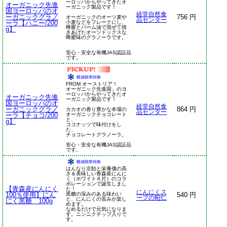
ーロッパからやってきたオ
オーガニック先進
ーガニック製品です！
国ヨーロッパのオ
経堂自然食
ーガニックグラノ
756 円
オーガニックのオーツ麦や
品センター
ーラ【ハニー/200
小麦などをフレークにし、
蜂蜜とパーム油で混ぜて焼
g】
きあげたオーソドックスな
蜂蜜味のグラノーラです。
安心・安全な有機JAS認証品
です。
FROM オーストリア！
オーガニック先進国」のヨ
ーロッパからやってきたオ
オーガニック先進
ーガニック製品です！
国ヨーロッパのオ
経堂自然食
ーガニックグラノ
864 円
カカオの香り豊かな本場の
品センター
ーラ【チョコ/200
オーガニックチョコレート
と、
g】
ココナッツで味付けをし
た、
チョコレートグラノーラ。
安心・安全な有機JAS認証品
です。
はんなり京飴と栄養価の高
さ＆美味しい青森産にんに
く（ホワイト６片）のコラ
ボレーションで誕生しまし
【青森産にんにく
た！
にんにくス
100％使用】にん
黒糖の深みのある味わい
540 円
ープの昭仁
と、にんにくの旨みが楽し
にく黒糖 100g
めます。
なめるだけで元気になりま
す。ニンニクチップ入りで
す。