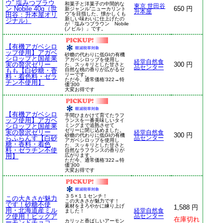
ウ” 塩みつブラウ
和菓子と洋菓子の中間的な
東京 世田谷
ン Nobile 40g（世
650 円
新ジャンル”ニューカリント
升本屋
田谷：升本屋オリ
ウ”を目指した、懐かしくも
新しい味わいに仕上げたの
ジナル）
が「塩みつブラウン Nobile
(ノビル）」です。
【有機アガベシロ
ップ使用】アガベ
砂糖の代わりに低GIの有機
シロップと国産果
アガベシロップを使用し
経堂自然食
実の贅沢ゼリー
300 円
た、スッキリとした甘さと
品センター
もも【白砂糖・香
自然な桃の香りが広がるゼ
リーです。
料・着色料・ゼラ
ただ今、通常価格'322→特
チン不使用】
価'300
大変お得です
【有機アガベシロ
手間ひまかけて育てたラフ
ップ使用】アガベ
ランスを一番美味しいタイ
シロップと国産果
ミングまで追熟させて
ゼリーに閉じ込めました。
実の贅沢ゼリー
経堂自然食
300 円
砂糖の代わりに低GIの有機
らふらんす【白砂
品センター
アガベシロップを使用し
糖・香料・着色
た、スッキリとした甘さと
料・ゼラチン不使
自然なラフランスの香りが
用】
広がります。
ただ今、通常価格'322→特
価'300
大変お得です
３５×１１センチ！
この大きさが魅力
この大きさが魅力です！
です！砂糖不使
素材をまろやかに練り上げ
1,588 円
用・北海道産ミル
経堂自然食
ました！
ク使用！ビッグア
品センター
在庫切れ
カリッと香ばしいアーモン
ーモンドチョコ