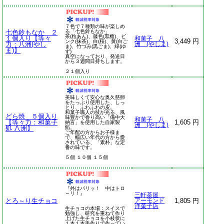
７色で７種類の味が楽しめ
七色鈴もなか ２
る「七色鈴もなか」
茶(粒あん)、藤色(黒糖)、ピ
１個入り【等々
和菓子 八
3,449 円
ンク(抹茶)、白(桜)、黄(白ご
力：八洲(やし
洲 (やしま)
ま)、竹づみ(黒ごま)、緑(ゆ
ま)】
ず)
真空になっており、発送日
から３週間日持ちします。
２１個入り
美味しくて安心な奥久慈卵
をたっぷり使用した、しっ
とり、ふわふわの皮。
和菓子職人の技が光る、風
どら焼 ５個入り
味豊かで香り高い「備中大
和菓子 八
【等々力：和菓子
1,605 円
納言」を使用した自家製
洲 (やしま)
処 八洲】
餡。
ご年配の方からお子様ま
で、幅広い年代の方から愛
されている、「素朴」な定
番の味です。
５個 １０個 １５個
『外はパリッ！ 中はトロ
～リ！』
三軒茶屋
とろ～り生チョコ
1,805 円
アーモンド
洋菓子店
生チョコの本場：スイスで
勉強し、研究を重ねて作り
上げた生チョコを小枝状に
１本１本手作りで作ってい