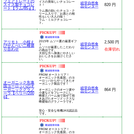
フェアトレードの
イスの美味しいチョコレー
経堂自然食
スイス製チョコレ
820 円
ト！
品センター
ート【ラム/85ｇ】
ラム酒の効いたチョコ・ク
リーム入りで、お酒との相
性もいい大人の味！
ラム・ミルクチョコレー
ト。
2015年 ムソー夏の厳選ギフ
アリモト 小桜え
2,500 円
経堂自然食
ト
びせんべい二種盛
ムソーが厳選したこだわり
品センター
り合わせ
在庫切れ
の商品です。
大切な方へ身体にやさしい
おいしさをお届けくださ
い。
FROM オーストリア！
オーガニック先進国」のヨ
ーロッパからやってきたオ
オーガニック先進
ーガニック製品です！
国ヨーロッパのオ
経堂自然食
ーガニックグラノ
864 円
オーガニックのオーツ麦や
品センター
ーラ【ベリー/200
小麦などをフレークにし、
蜂蜜とパーム油で混ぜて焼
g】
きあげたオーソドックスな
蜂蜜味のグラノーラです。
安心・安全な有機JAS認証品
です。
FROM オーストリア！
オーガニック先進国」のヨ