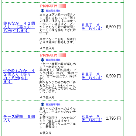
東京２３区内唯一の渓谷と
して親しまれている「等々
力渓谷」渓谷を滝に向かっ
鈴もなか ４２個
て歩いていきますと、どこ
和菓子 八
入り 【等々力：
6,509 円
からともなく鈴の音が聞こ
洲 (やしま)
八洲(やしま)】
えてくる様を作り上げた最
中です。
真空になっており、発送日
より３週間日持ちします。
４２個入り
７色で７種類の味が楽しめ
る「七色鈴もなか」
七色鈴もなか ４
茶(粒あん)、藤色(黒糖)、ピ
ンク(抹茶)、白(桜)、黄(白ご
２個入り【等々
和菓子 八
6,509 円
ま)、竹づみ(黒ごま)、緑(ゆ
力：八洲(やし
洲 (やしま)
ず)
ま)】
約５センチの鈴の形の「鈴
もなか」は、かわいい～と
沢山の方からご好評いただ
いています。
４２個入り
赤ちゃんのほっぺのような
生地に、中はクセのないチ
ーズ！
チーズ饅頭 ６個
和菓子 八
お茶？珈琲？ あなたはど
1,795 円
入り
洲 (やしま)
ちらで楽しみますか？
チーズ饅頭：リニューアル
して新登場！
６個入り