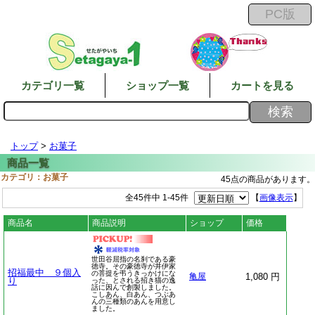
カテゴリ一覧
ショップ一覧
カートを見る
トップ
>
お菓子
カテゴリ：お菓子
45点の商品があります。
全45件中 1-45件
【
画像表示
】
商品名
商品説明
ショップ
価格
世田谷屈指の名刹である豪
徳寺。その豪徳寺が井伊家
招福最中 ９個入
の菩提を弔うきっかけにな
1,080 円
亀屋
り
った、とされる招き猫の逸
話に因んで創製しました。
こしあん、白あん、つぶあ
んの三種類のあんを用意し
ました。