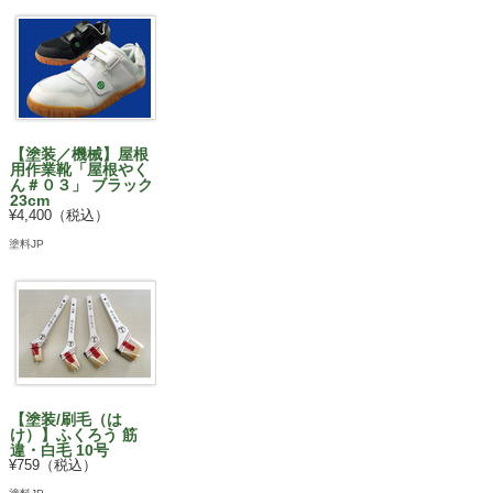
【塗装／機械】屋根
用作業靴「屋根やく
ん＃０３」 ブラック
23cm
¥4,400（税込）
塗料JP
【塗装/刷毛（は
け）】ふくろう 筋
違・白毛 10号
¥759（税込）