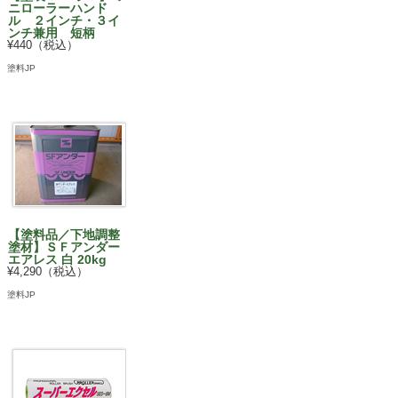
ニローラーハンド
ル ２インチ・３イ
ンチ兼用 短柄
¥440（税込）
塗料JP
【塗料品／下地調整
塗材】ＳＦアンダー
エアレス 白 20kg
¥4,290（税込）
塗料JP