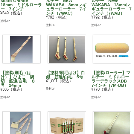
Micro Grande
ルテー NEW
ルテー NEW
18mm ミドルローラ
WAKABA 8mmレギ
WAKABA 13mmレ
ー 7インチ
ュラーローラー 7イ
ギュラーローラー 7
¥649（税込）
ンチ（7WAC）
インチ（7WAB）
¥792（税込）
¥792（税込）
塗料JP
塗料JP
塗料JP
【塗装/刷毛（は
【塗料/刷毛はけ】白
【塗装/ローラー】マ
け）】ひよこ 隅
銀 筋違/白毛 5号
ルテー ミドルロー
切 筋違/白毛 ８
¥1,001（税込）
ラーデラックスDB
号 24mm
7インチ（7M-DB）
塗料JP
¥385（税込）
¥770（税込）
塗料JP
塗料JP