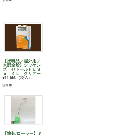
塗料JP
【塗料品／屋外用／
木部全般】シッケン
ズ セトールＨＬＳ
ｅ ４Ｌ クリアー
¥11,550（税込）
塗料JP
【塗装/ローラー】ミ