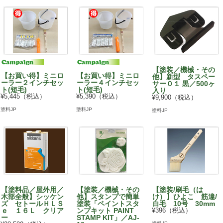
【塗装／機械・その
【お買い得】ミニロ
【お買い得】ミニロ
他】新型 タスペー
ーラー２インチセッ
ーラー４インチセッ
サー０１ 黒／500ヶ
ト(短毛)
ト(短毛)
入り
¥5,445（税込）
¥5,390（税込）
¥9,900（税込）
塗料JP
塗料JP
塗料JP
【塗料品／屋外用／
【塗装／機械・その
【塗装/刷毛（は
木部全般】シッケン
他】スタンプで簡単
け）】ひよこ 筋違/
ズ セトールＨＬＳ
塗装「ペイントスタ
白毛 10号 30mm
ｅ １６Ｌ クリア
ンプキット PAINT
¥396（税込）
ー
STAMP KIT」／AJ-