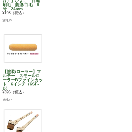
け）】ひよこ 目地
刷毛 筋違/白毛 8
号 24mm
¥198（税込）
塗料JP
【塗装/ローラー】マ
ルテー スモールロ
ーラーBファインカッ
ト 6インチ（6SF-
B）
¥396（税込）
塗料JP