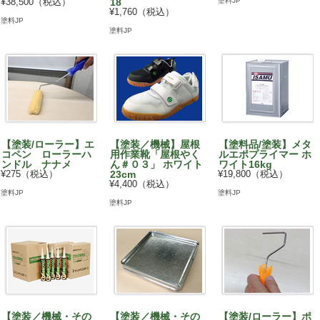
塗料JP
¥38,500（税込）
18
¥1,760（税込）
塗料JP
塗料JP
【塗装/ローラー】エ
【塗装／機械】屋根
【塗料品/塗装】メタ
コペン ローラーハ
用作業靴「屋根やく
ルエポプライマー ホ
ンドル ナナメ
ん＃０３」 ホワイト
ワイト16kg
¥275（税込）
23cm
¥19,800（税込）
¥4,400（税込）
塗料JP
塗料JP
塗料JP
【塗装／機械・その
【塗装／機械・その
【塗装/ローラー】ポ