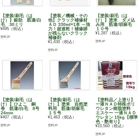
【塗装/刷毛（は
【塗装／機械・その
【塗装/刷毛（は
け）】銀助 筋違/白
他】クラック補修材
け）】塗来 ダメ込
毛 30ミリ
ＡＤ 330ml×1本 ～強
み用 筋違/胡麻毛
¥495（税込）
力！超速乾！補修跡
１０号
が残らないクラック
¥1,287（税込）
塗料JP
補修剤
塗料JP
¥1,430（税込）
塗料JP
【塗装/刷毛（は
【塗装/刷毛（は
【塗料品／上塗り】
け）】ひよこ 銅
け）】塗来 自然塗
一液ＮＡＤ特殊ポリ
巻 筋違/白毛 8号
料用 筋違/胡麻毛
ウレタン樹脂塗料
24mm
１５号
エスケー 一液ＮＡＤ
¥407（税込）
¥1,463（税込）
ウレタン 15kg【標準
色・艶有り】
塗料JP
塗料JP
¥10,560（税込）
塗料JP