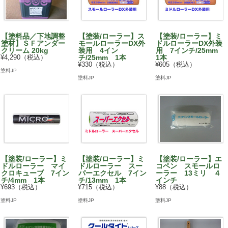
【塗料品／下地調整
【塗装/ローラー】ス
【塗装/ローラー】ミ
塗材】ＳＦアンダー
モールローラーDX外
ドルローラーDX外装
クリーム 20kg
装用 4イン
用 7インチ/25mm
¥4,290（税込）
チ/25mm 1本
1本
¥330（税込）
¥605（税込）
塗料JP
塗料JP
塗料JP
【塗装/ローラー】ミ
【塗装/ローラー】ミ
【塗装/ローラー】エ
ドルローラー マイ
ドルローラー スー
コペン スモールロ
クロキューブ 7イン
パーエクセル 7イン
ーラー 13ミリ ４
チ/4mm 1本
チ/13mm 1本
インチ
¥693（税込）
¥715（税込）
¥88（税込）
塗料JP
塗料JP
塗料JP