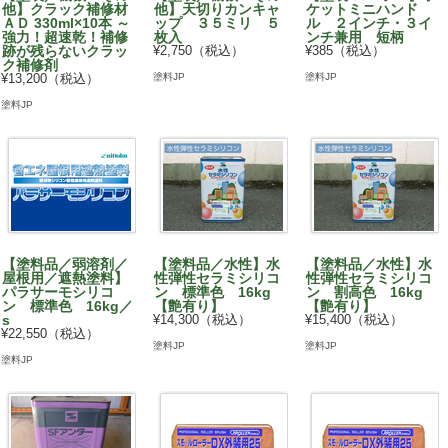
他】クラック補修材
他】天切りカンキャ
ケットミニハンド
ＡＤ 330ml×10本 ～
ップ ３５ミリ ５
ル ２インチ・３イ
強力！超速乾！補修
枚入
ンチ兼用 短柄
跡が残らないクラッ
¥2,750（税込）
¥385（税込）
ク補修剤
塗料JP
塗料JP
¥13,200（税込）
塗料JP
【塗料品／弱溶剤／
【塗料品／水性】水
【塗料品／水性】水
屋根用／遮熱塗料】
性弾性セラミシリコ
性弾性セラミシリコ
パラサーモシリコ
ン 標準色 16kg
ン 割高色 16kg
ン 標準色 16kg／
【艶有り】
【艶有り】
s
¥14,300（税込）
¥15,400（税込）
¥22,550（税込）
塗料JP
塗料JP
塗料JP