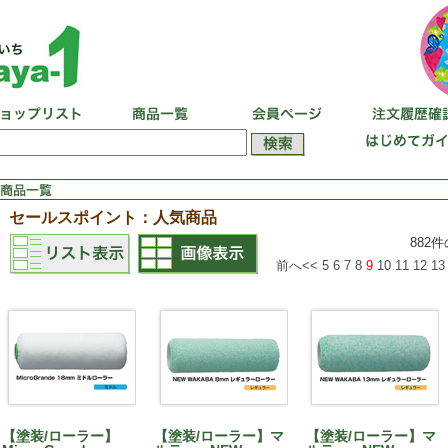
セールスポイント：人気商品
882
前へ<<
5
6
7
8
9
10
11
12
13
【塗装/ローラー】
【塗装/ローラー】マ
【塗装/ローラー】マ