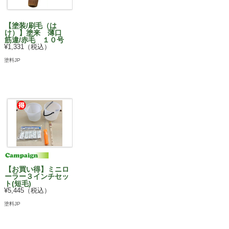
【塗装/刷毛（は
け）】塗来 薄口
筋違/赤毛 １０号
¥1,331（税込）
塗料JP
【お買い得】ミニロ
ーラー３インチセッ
ト(短毛)
¥5,445（税込）
塗料JP