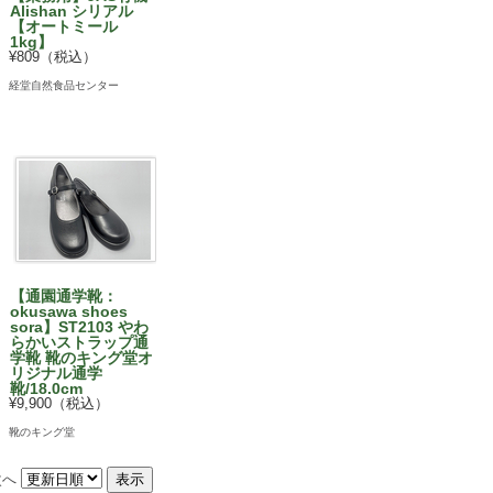
Alishan シリアル
【オートミール
1kg】
¥809（税込）
経堂自然食品センター
【通園通学靴：
okusawa shoes
sora】ST2103 やわ
らかいストラップ通
学靴 靴のキング堂オ
リジナル通学
靴/18.0cm
¥9,900（税込）
靴のキング堂
次へ