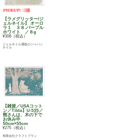
【ラメグリッター/ジ
ェルネイル】 オーロ
ラ１ ３８.パープル
ホワイト ／８g
¥308（税込）
ジェルネイル通販のジャパン
ネイル
【雑貨／USAコット
ン／Tilda】U-535／
熊さんは、木の下で
お休み中
50cm×55cm
¥275（税込）
有限会社クラフトプラン