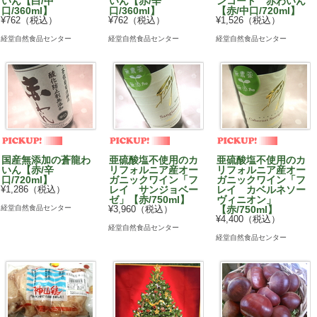
いん【白/中
いん【赤/辛
ンコード 赤わいん
口/360ml】
口/360ml】
【赤/中口/720ml】
¥762（税込）
¥762（税込）
¥1,526（税込）
経堂自然食品センター
経堂自然食品センター
経堂自然食品センター
国産無添加の蒼龍わ
亜硫酸塩不使用のカ
亜硫酸塩不使用のカ
いん【赤/辛
リフォルニア産オー
リフォルニア産オー
口/720ml】
ガニックワイン「フ
ガニックワイン「フ
¥1,286（税込）
レイ サンジョベー
レイ カベルネソー
ゼ」【赤/750ml】
ヴィニオン」
経堂自然食品センター
¥3,960（税込）
【赤/750ml】
¥4,400（税込）
経堂自然食品センター
経堂自然食品センター