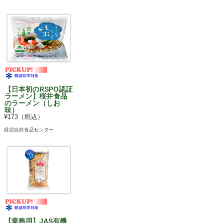
【日本初のRSPO認証
ラーメン】桜井食品
のラーメン（しお
味）
¥173（税込）
経堂自然食品センター
【業務用】JAS有機