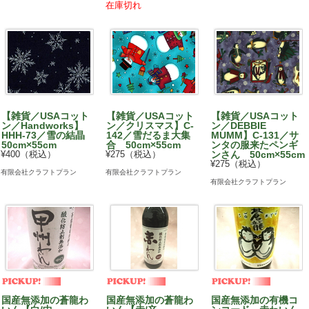
在庫切れ
【雑貨／USAコット
【雑貨／USAコット
【雑貨／USAコット
ン／Handworks】
ン／クリスマス】C-
ン／DEBBIE
HHH-73／雪の結晶
142／雪だるま大集
MUMM】C-131／サ
50cm×55cm
合 50cm×55cm
ンタの服来たペンギ
¥400（税込）
¥275（税込）
ンさん 50cm×55cm
¥275（税込）
有限会社クラフトプラン
有限会社クラフトプラン
有限会社クラフトプラン
国産無添加の蒼龍わ
国産無添加の蒼龍わ
国産無添加の有機コ