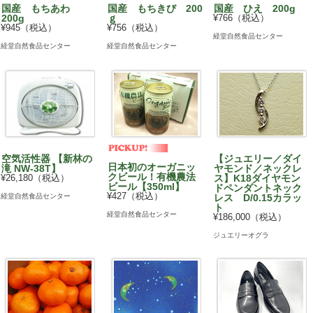
国産 もちあわ
国産 もちきび 200
国産 ひえ 200g
200g
ｇ
¥766（税込）
¥945（税込）
¥756（税込）
経堂自然食品センター
経堂自然食品センター
経堂自然食品センター
空気活性器 【新林の
【ジュエリー／ダイ
日本初のオーガニッ
滝 NW-38T】
ヤモンド／ネックレ
クビール！有機農法
¥26,180（税込）
ス】K18ダイヤモン
ビール【350ml】
ドペンダントネック
¥427（税込）
経堂自然食品センター
レス D/0.15カラッ
ト
経堂自然食品センター
¥186,000（税込）
ジュエリーオグラ