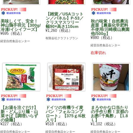
【雑貨／USAコット
ン／パネル】P-53／
美味しくて、安全！
秋の味覚！自然農法
クリスマスツリー
神山鶏手羽元【300g/
産栗【農薬化学肥料
幅90×高さ110cm
冷凍/イシイフーズ】
不使用/川崎横山農園
¥1,260（税込）
¥695（税込）
他/500g】
¥880（税込）
有限会社クラフトプラン
経堂自然食品センター
経堂自然食品センター
在庫切れ
【お湯を注ぐだけ】
ドイツの有機ライ麦
まろやかな口当たり
新・どんぶり麺・山
パン「フォルコンブ
の手作り酢！京都の
菜そば【調理いらず
ロート」【375ｇ/6枚
お酢｢千鳥酢」【1.8
の袋麺】
入り】
Ｌ】
¥227（税込）
¥518（税込）
¥1,102（税込）
経堂自然食品センター
経堂自然食品センター
経堂自然食品センター