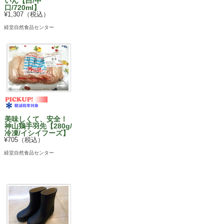
いん【白/中
口/720ml】
¥1,307（税込）
経堂自然食品センター
美味しくて、安全！
神山鶏手羽先【280g/
冷凍/イシイフーズ】
¥705（税込）
経堂自然食品センター