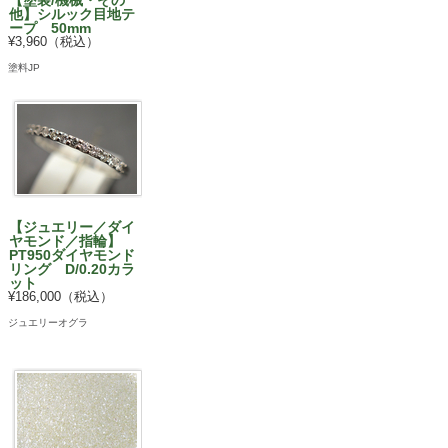
【塗装/機械・その
他】シルック目地テ
ープ 50mm
¥3,960（税込）
塗料JP
【ジュエリー／ダイ
ヤモンド／指輪】
PT950ダイヤモンド
リング D/0.20カラ
ット
¥186,000（税込）
ジュエリーオグラ