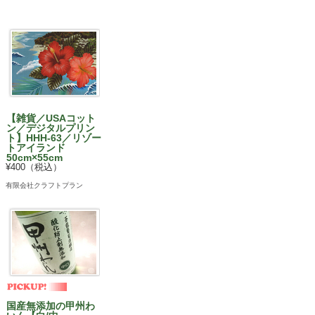
【雑貨／USAコット
ン／デジタルプリン
ト】HHH-63／リゾー
トアイランド
50cm×55cm
¥400（税込）
有限会社クラフトプラン
国産無添加の甲州わ