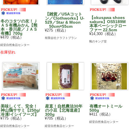
【雑貨／USAコット
【okusawa shoes
ン／Clothworks】U-
冬のコタツの友！Ｊ
sakura】OS5189M
529／Star & Moon
ＡＳ有機みかん【熊
本革ベーシックロー
50cm×55cm
本・香川産／ＪＡＳ
ファー 22.5cm
¥275（税込）
有機】700g
¥14,300（税込）
¥470（税込）
有限会社クラフトプラン
靴のキング堂
経堂自然食品センター
在庫切れ
美味しくて、安全！
産直！自然農法30年
有機オートミール
神山鶏ササミ【250g/
の小豆【北海道産】
500g
冷凍/イシイフーズ】
300g
¥411（税込）
¥775（税込）
¥705（税込）
経堂自然食品センター
経堂自然食品センター
経堂自然食品センター