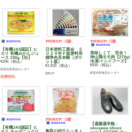
【有機JAS認証】ヒ
日本塗料工業会 ２
美味しくて、安全！
カリ 有機みかんジュ
０２４年Ｐ版塗料用
神山鶏モモ肉【270g/
ース 190g【缶】
標準色見本帳（ポケ
冷凍/イシイフーズ】
¥206（税込）
ット版）
¥930（税込）
¥3,828（税込）
経堂自然食品センター
経堂自然食品センター
塗料JP
在庫切れ
【通園通学靴：
【有機JAS認証】ヒ
okusawa shoes
鳥取の砂丘らっきょ
カリ オーガニックり