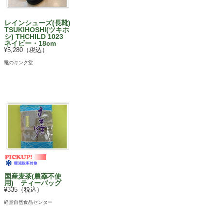
レインシューズ(長靴)
TSUKIHOSHI(ツキホ
シ) THCHILD 1023
ネイビー・18cm
¥5,280（税込）
靴のキング堂
国産麦茶(農薬不使
用) ティーバッグ
¥335（税込）
経堂自然食品センター