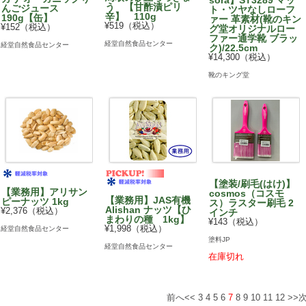
sora】ST3289 マッ
う 【甘酢漬ピリ
んごジュース
ト・ツヤなしローフ
辛】 110g
190g【缶】
ァー 革素材(靴のキン
¥519（税込）
¥152（税込）
グ堂オリジナルロー
ファー通学靴 ブラッ
経堂自然食品センター
経堂自然食品センター
ク)/22.5cm
¥14,300（税込）
靴のキング堂
【塗装/刷毛(はけ)】
【業務用】アリサン
cosmos（コスモ
【業務用】JAS有機
ピーナッツ 1kg
ス）ラスター刷毛 2
Alishan ナッツ【ひ
¥2,376（税込）
インチ
まわりの種 1kg】
¥143（税込）
¥1,998（税込）
経堂自然食品センター
塗料JP
経堂自然食品センター
在庫切れ
前へ<<
3
4
5
6
7
8
9
10
11
12
>>