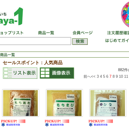
セールスポイント：人気商品
882
前へ<<
3
4
5
6
7
8
9
10
11