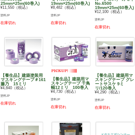
25mm×25m(60巻入)
19mm×25m(60巻入)
No.6500
¥11,550（税込）
¥8,482（税込）
19mm×25m(60巻入)
¥12,100（税込）
塗料JP
塗料JP
塗料JP
在庫切れ
在庫切れ
在庫切れ
【養生品】建築塗装用
【養生品】建築用マ
【養生品】建築用マ
マスキングテープ＃161
スキングテープ グレ
スキングテープ 千鳥
藤乃 15ミリ
ートサスケ 9ミ
幅12ミリ 100巻入
¥4,840（税込）
リ/120巻入
¥4,730（税込）
¥4,290（税込）
塗料JP
塗料JP
塗料JP
在庫切れ
在庫切れ
在庫切れ