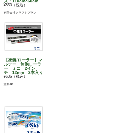
ズ：110cm×60cm
¥850（税込）
有限会社クラフトプラン
【塗装/ローラー】マ
ルテー 無泡ローラ
ー ミニ 2イン
チ 12mm 2本入り
¥605（税込）
塗料JP