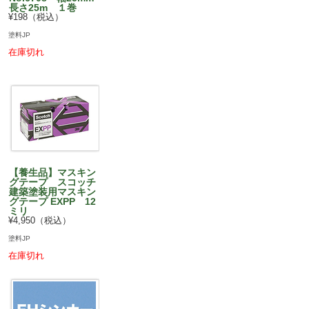
長さ25m １巻
¥198（税込）
塗料JP
在庫切れ
【養生品】マスキン
グテープ スコッチ
建築塗装用マスキン
グテープ EXPP 12
ミリ
¥4,950（税込）
塗料JP
在庫切れ