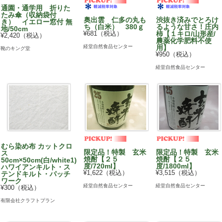
通園・通学用 折りた
たみ傘（収納袋付
奥出雲 仁多の丸も
渋抜き済みでとろけ
き） イエロー窓付 無
ち（白米） 380ｇ
るような甘さ！庄内
地/50cm
¥681（税込）
柿【１キロ/山形産/
¥2,420（税込）
農薬化学肥料不使
経堂自然食品センター
用】
靴のキング堂
¥950（税込）
経堂自然食品センター
むら染め布 カットクロ
限定品！特製 玄米
限定品！特製 玄米
ス
焼酎【２５
焼酎【２５
50cm×50cm(白/white1)
度/720ml】
度/1800ml】
ハワイアンキルト・ス
¥1,622（税込）
¥3,515（税込）
テンドキルト・パッチ
ワーク
経堂自然食品センター
経堂自然食品センター
¥300（税込）
有限会社クラフトプラン