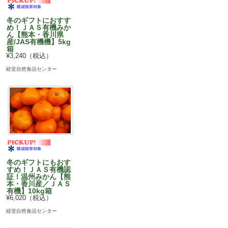
冬のギフトにおすす
め！ＪＡＳ有機みか
ん【熊本・香川県
産/JAS有機機】5kg
箱
¥3,240（税込）
経堂自然食品センター
冬のギフトにもおす
すめ！ＪＡＳ有機認
証！温州みかん【熊
本・香川産／ＪＡＳ
有機】10kg箱
¥6,020（税込）
経堂自然食品センター