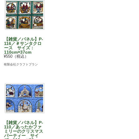
【雑貨／パネル】P-
116／＃サンタクロ
ース サイズ：
110cm×37cm
¥550（税込）
有限会社クラフトプラン
【雑貨／パネル】P-
110／あったかファ
ミリーのクリスマス
パーティー サイ