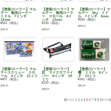
【塗装/ローラー】マル
【塗装/ローラー】マ
【塗装/ローラー】マ
テー 無泡ローラー
ルテー 無泡ローラ
ルテー Sky ミド
ミドル 7インチ
ー スモール 4イ
ル 7インチ 6mm
12mm
ンチ 12mm
¥550（税込）
¥561（税込）
¥330（税込）
塗料JP
塗料JP
塗料JP
【塗装/ローラー】マル
【塗装/ローラー】
【塗装/ローラー】
テースクリュー スモ
匠 マイクロファイ
響 ミドル 6イン
ール 4インチ 21ミリ
バー 6インチ 20
チ 13ミリ
¥407（税込）
ミリ
¥341（税込）
¥220（税込）
塗料JP
塗料JP
塗料JP
前へ<<
1
2
3
4
5
6
7
8
9
10
>>