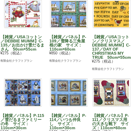
【雑貨／USAコットン
【雑貨／パネル】P-
【雑貨／USAコット
／DEBBIE MUMM】C-
109／雪降る三角屋
ン／クリスマス／
135／お出かけ雪だるま
根の家 サイズ：
DEBBIE MUMM】C-
さん 50cm×55cm
110cm×60cm
137／DAY OF
¥275（税込）
¥850（税込）
CHRISTMAS MY
TRUE 50cm×55cm
有限会社クラフトプラン
有限会社クラフトプラン
¥275（税込）
有限会社クラフトプラン
【雑貨／パネル】P-115
【雑貨／パネル】P-
【雑貨／パネル】P-
／雪だるまファミリー
114／いつも仲良
111／クリスマス用
の冬 サイズ：
し サイズ：
の大きな靴下 サイ
110cm×30cm
110cm×30cm
ズ：110cm×60cm