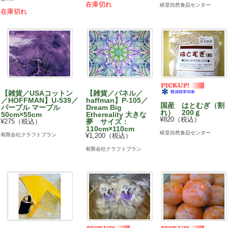
在庫切れ
経堂自然食品センター
在庫切れ
【雑貨／USAコットン
【雑貨／パネル／
／HOFFMAN】U-539／
haffman】P-105／
国産 はとむぎ（割
パープル マーブル
Dream Big
れ） 200ｇ
50cm×55cm
Ethereality 大きな
¥820（税込）
¥275（税込）
夢 サイズ：
110cm×110cm
経堂自然食品センター
有限会社クラフトプラン
¥1,200（税込）
有限会社クラフトプラン