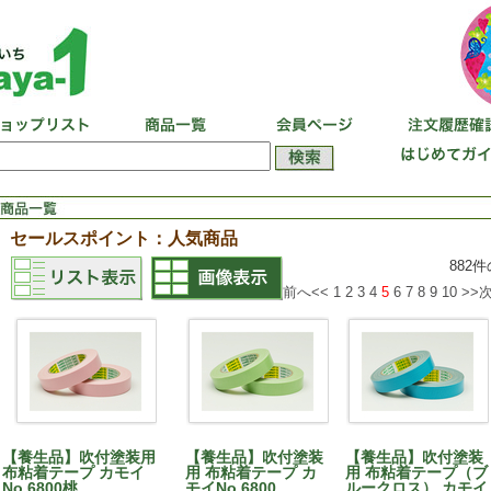
セールスポイント：人気商品
882
前へ<<
1
2
3
4
5
6
7
8
9
10
>>
【養生品】吹付塗装用
【養生品】吹付塗装
【養生品】吹付塗装
布粘着テープ カモイ
用 布粘着テープ カ
用 布粘着テープ（ブ
No.6800桃
モイNo.6800
ルークロス） カモイ