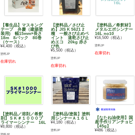
【養生品】マスキング
【塗料品／さび止
【塗料品／希釈材】
テープ 弁慶（建築塗
め】JIS K 5621 2
メタルエポシンナー
装用) 幅15mm×長さ
種 一般さび止めペ
16L no10
18m 8パック 80巻
イント 速乾さび止
¥16,500（税込）
（ケース）
めエコ 20kg 赤さ
塗料JP
¥4,400（税込）
び色
¥5,500（税込）
在庫切れ
塗料JP
塗料JP
在庫切れ
在庫切れ
【塗料品／溶剤／希釈
【塗料品/塗装】塗料
【なたね油使用】国
剤】ＳＫ＃１０００プ
用シンナーＡ１６Ｌ
産手作りアンチョビ
ライマーシンナー 16L
¥4,180（税込）
【45g】
¥8,800（税込）
¥486（税込）
塗料JP
塗料JP