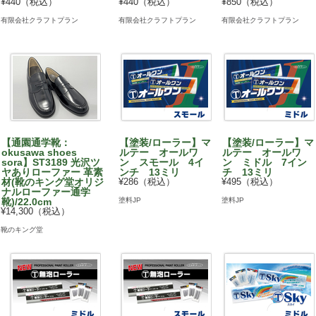
¥440（税込）
¥440（税込）
¥850（税込）
有限会社クラフトプラン
有限会社クラフトプラン
有限会社クラフトプラン
【通園通学靴：
【塗装/ローラー】マ
【塗装/ローラー】マ
okusawa shoes
ルテー オールワ
ルテー オールワ
sora】ST3189 光沢ツ
ン スモール 4イ
ン ミドル 7イン
ヤありローファー 革素
ンチ 13ミリ
チ 13ミリ
材(靴のキング堂オリジ
¥286（税込）
¥495（税込）
ナルローファー通学
塗料JP
塗料JP
靴)/22.0cm
¥14,300（税込）
靴のキング堂