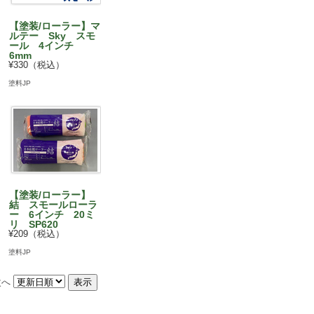
【塗装/ローラー】マ
ルテー Sky スモ
ール 4インチ
6mm
¥330（税込）
塗料JP
【塗装/ローラー】
結 スモールローラ
ー 6インチ 20ミ
リ SP620
¥209（税込）
塗料JP
次へ