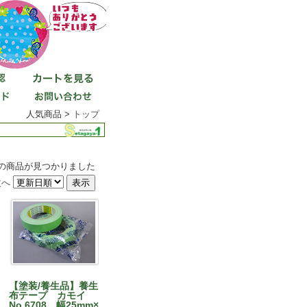
人気商品 >
トップ
件の商品が見つかりました
次へ
【塗装/養生品】養生
布テープ カモイ
No.6708 幅25mm×