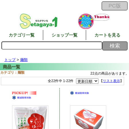
カテゴリ一覧
ショップ一覧
カートを見る
トップ
>
麺類
カテゴリ：麺類
22点の商品があります。
全22件中 1-22件
【
リスト表示
】