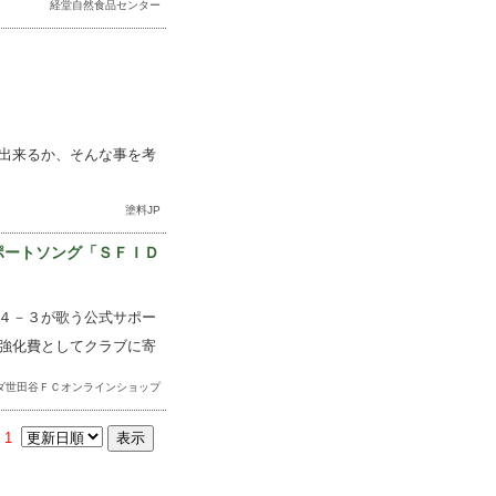
経堂自然食品センター
出来るか、そんな事を考
塗料JP
サポートソング「ＳＦＩＤ
４－３が歌う公式サポー
強化費としてクラブに寄
ダ世田谷ＦＣオンラインショップ
1