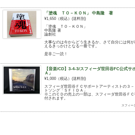
「塗魂 ＴＯ－ＫＯＮ」 中島隆 著
¥1,650（税込）
(送料別)
「塗魂 ＴＯ－ＫＯＮ」
中島隆 著
論創社
大事なのは今からどう生きるか、さて自分には何が
えるきっかけとなる一冊です。
是非ご一読！
【音楽/CD】3-4-3/スフィーダ世田谷FC公式
Ａ」
¥1,000（税込）
(送料別)
スフィーダ世田谷ＦＣサポートアーティストの３－
トソング「ＳＦＩＤＡ」
※このＣＤの売上の一部は、スフィーダ世田谷ＦＣ
付されます。
スフィー