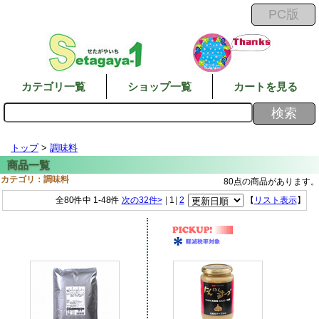
カテゴリ一覧
ショップ一覧
カートを見る
トップ
>
調味料
カテゴリ：調味料
80点の商品があります。
全80件中 1-48件
次の32件>
|
1
|
2
【
リスト表示
】