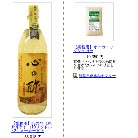
【業務用】オーガニッ
クシュガー
19,350 円
有機サトウキビ100%使用
クセがないスッキリとし
た甘味
経堂自然食品センター
【業務用】心の酢（純
粋米酢）［10リットル
×2］メーカー直送
33,018 円