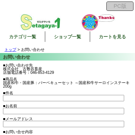
カテゴリ一覧
ショップ一覧
カートを見る
トップ
> お問い合わせ
■お問い合わせ先
株式会社 古敷谷畜産
店舗電話番号：046-853-4129
■商品名
国産和牛・国産豚：バーベキューセット ～国産和牛サーロインステーキ
200g
■件名
■お名前
■メールアドレス
■お問い合せ内容