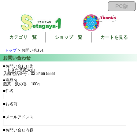
カテゴリ一覧
ショップ一覧
カートを見る
トップ
> お問い合わせ
■お問い合わせ先
しもきた茶苑大山
店舗電話番号：03-3466-5588
■商品名
煎茶 沢の香 100g
■件名
■お名前
■メールアドレス
■お問い合せ内容