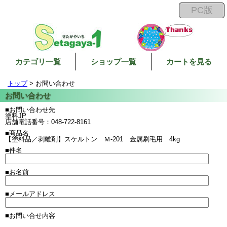
カテゴリ一覧
ショップ一覧
カートを見る
トップ
> お問い合わせ
■お問い合わせ先
塗料JP
店舗電話番号：048-722-8161
■商品名
【塗料品／剥離剤】スケルトン Ｍ-201 金属刷毛用 4kg
■件名
■お名前
■メールアドレス
■お問い合せ内容