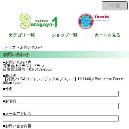
カテゴリ一覧
ショップ一覧
カートを見る
トップ
> お問い合わせ
■お問い合わせ先
有限会社クラフトプラン
店舗電話番号：03-3439-9555
■商品名
【雑貨／USAコットン／デジタルプリント】HHH-60／Bird in the Forest
50cm×55cm
■件名
■お名前
■メールアドレス
■お問い合せ内容