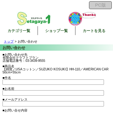
カテゴリ一覧
ショップ一覧
カートを見る
トップ
> お問い合わせ
■お問い合わせ先
有限会社クラフトプラン
店舗電話番号：03-3439-9555
■商品名
【雑貨／USAコットン／SUZUKO KOSUKI】HH-110／AMERICAN CAR
50cm×55cm
■件名
■お名前
■メールアドレス
■お問い合せ内容